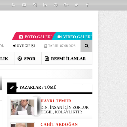
FOTO
GALERİ
VİDEO
GALERİ
OL
ÜYE GİRİŞİ
TARİH: 07.08.2026
LIK
SPOR
RESMI İLANLAR
YAZARLAR / TÜMÜ
HAYRI TEMÜR
DİN; İNSAN İÇİN ZORLUK
DEĞİL, KOLAYLIKTIR
CAHIT AKDOĞAN