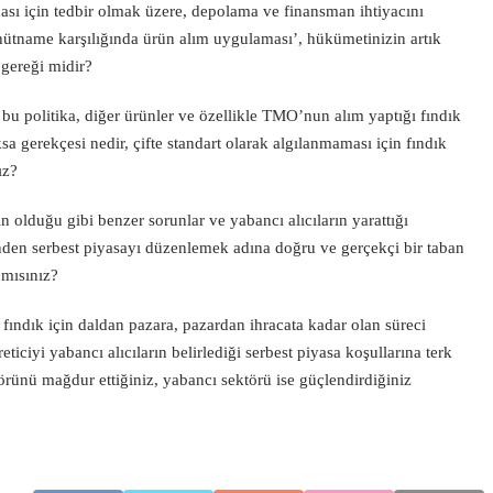
sı için tedbir olmak üzere, depolama ve finansman ihtiyacını
hütname karşılığında ürün alım uygulaması’, hükümetinizin artık
 gereği midir?
u politika, diğer ürünler ve özellikle TMO’nun alım yaptığı fındık
 gerekçesi nedir, çifte standart olarak algılanmaması için fındık
ız?
in olduğu gibi benzer sorunlar ve yabancı alıcıların yarattığı
den serbest piyasayı düzenlemek adına doğru ve gerçekçi bir taban
 mısınız?
fındık için daldan pazara, pazardan ihracata kadar olan süreci
iciyi yabancı alıcıların belirlediği serbest piyasa koşullarına terk
ektörünü mağdur ettiğiniz, yabancı sektörü ise güçlendirdiğiniz