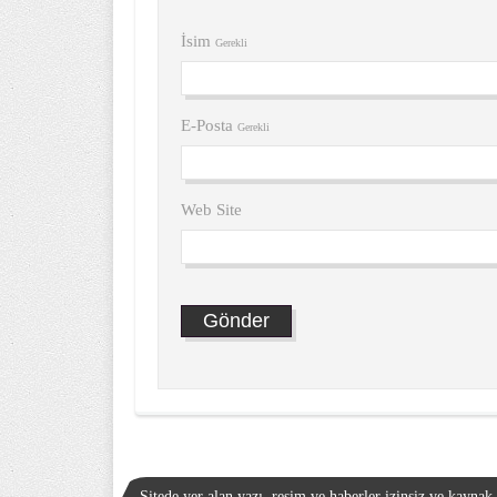
İsim
Gerekli
E-Posta
Gerekli
Web Site
Sitede yer alan yazı, resim ve haberler izinsiz ve kayna