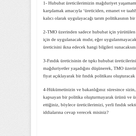
1- Hububat üreticilerimizin mağduriyet yaşamama
karşılamak amacıyla ‘üreticiden, emanet ve taah
kalıcı olarak uygulayacağı tarım politikasının bir
2-TMO üzerinden sadece hububat için yürütülen b
için de uygulanacak mıdır, eğer uygulanmayacaksa
üreticisini ikna edecek hangi bilgileri sunacaksın
3-Fındık üreticisinin de tıpkı hububat üreticilerin
mağduriyetler yaşadığını düşünerek, TMO üzerin
fiyat açıklayarak bir fındık politikası oluşturacak
4-Hükümetinizin ve bakanlığınız süresince sizin, 
kapsayan bir politika oluşturmayarak ürünü ve üret
ettiğiniz, böylece üreticilerimizi, yerli fındık s
iddialarına cevap verecek misiniz?