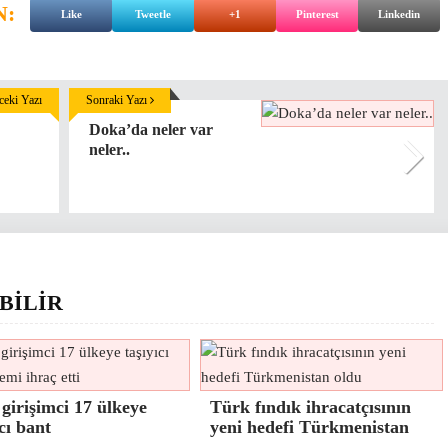
N:
Like
Tweetle
+1
Pinterest
Linkedin
eki Yazı
Sonraki Yazı
Doka’da neler var
neler..
BİLİR
girişimci 17 ülkeye
Türk fındık ihracatçısının
ıcı bant
yeni hedefi Türkmenistan