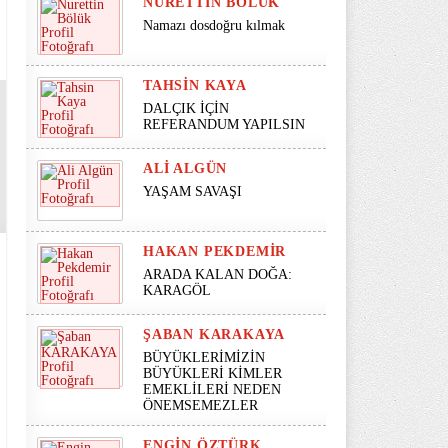
NURETTIN BÖLÜK
Namazı dosdoğru kılmak
TAHSIN KAYA
DALÇIK İÇİN
REFERANDUM YAPILSIN
ALI ALGÜN
YAŞAM SAVAŞI
HAKAN PEKDEMIR
ARADA KALAN DOĞA:
KARAGÖL
ŞABAN KARAKAYA
BÜYÜKLERİMİZİN
BÜYÜKLERİ KİMLER
EMEKLİLERİ NEDEN
ÖNEMSEMEZLER
ENGIN ÖZTÜRK