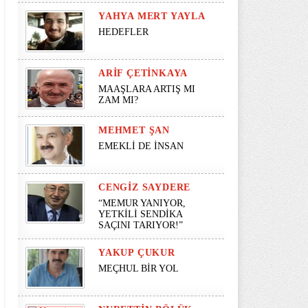
YAHYA MERT YAYLA
HEDEFLER
ARIF ÇETINKAYA
MAAŞLARA ARTIŞ MI
ZAM MI?
MEHMET ŞAN
EMEKLİ DE İNSAN
CENGIZ SAYDERE
“MEMUR YANIYOR,
YETKİLİ SENDİKA
SAÇINI TARIYOR!”
YAKUP ÇUKUR
MEÇHUL BİR YOL