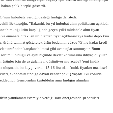
 bakan çelik’e tepki gösterdi.
’nun hububata verdiği desteği fındığa da istedi.
ekili Bektaşoğlu, ”Bakanlık bu yıl hububat alım politikasını açıkladı.
t bıraktığı ürün karşılığında geçen yılki müdahale alım fiyatı
ve emanete bırakılan ürünlerden fiyat açıklanıncaya kadar depo kira
a, ürünü teminat göstererek ürün bedelinin yüzde 75’ine kadar kredi
vlet tarafından karşılanabilmesi gibi avantajlar sunmuştur. Bunu
n sorumlu olduğu ve aynı biçimde devlet korumasına ihtiyaç duyulan
ğer ürünler için de uygulamayı düşünüyor mu acaba? Yeni fındık
ı oluşmadı, bu kaygı verici. 15-16 lira olan fındık fiyatları maalesef
ilcileri, ekonomisi fındığa dayalı kentler çöküş yaşadı. Bu konuda
reddedildi. Gensorudan kurtuldular ama fındığın ahından
’in yanıtlaması istemiyle verdiği soru önergesinde şu soruları