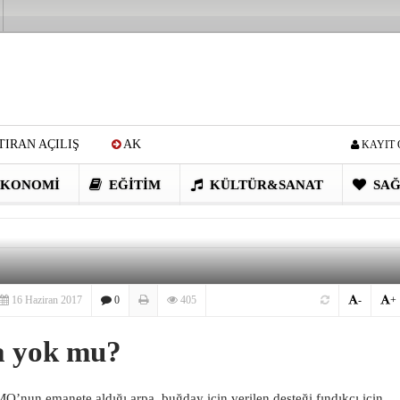
IRAN AÇILIŞ
AK
KAYIT 
Cİ: VİDEOYU GÖRÜNCE
KONOMI
EĞITIM
KÜLTÜR&SANAT
SAĞ
EN DEVRİM GİBİ PROJELER
I OBASI YAYLA ŞENLİĞİ
16 Haziran 2017
0
405
-
+
ğa yok mu?
O’nun emanete aldığı arpa, buğday için verilen desteği fındıkçı için