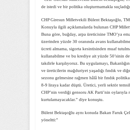
de istedi ve bir politika oluşturmamakla suçladığı
CHP Giresun Milletvekili Bülent Bektaşoğlu, TMO
Konuyla ilgili açıklamalarda bulunan CHP Milletv
Buna göre, buğday, arpa üreticisine TMO’ya emane
üzerinden yüzde 30 oranında avans kullanabilme 
ücreti almama, sigorta kesintisinden muaf tutulm
kullanabilme ve bu krediye ait yüzde 50’sinin de
takdirle karşılıyoruz. Bu uygulamayı, Bakanlığı
ve üreticilerin mağduriyet yaşadığı fındık ve di
sezonu gelmesine rağmen hâlâ bir fındık politikas
8-9 liraya kadar düştü. Üretici, yerli sektör tems
CHP’nin verdiği gensoru AK Parti’nin oylarıyla 
kurtulamayacaklar.” diye konuştu.
Bülent Bektaşoğlu aynı konuda Bakan Faruk Çelik
yöneltti:”