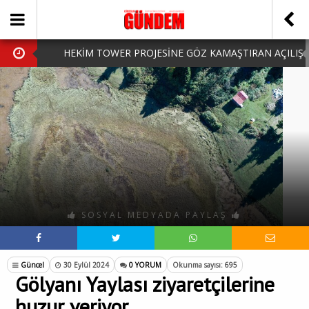
HEKİM TOWER PROJESİNE GÖZ KAMAŞTIRAN AÇILIŞ
AK PARTİ’DE YENİ YÜZLER
iPhone Arka Cam Değişimi ile Cihazınızı Koruyun
Hafta Sonu Şanlıurfa Çıkışlı Turlar Alternatifleri
HARUN CİCİ: VİDEOYU GÖRÜNCE GÖZLERİM DOLDU
SOSYAL MEDYADA PAYLAŞ
Güncel
30 Eylül 2024
0 YORUM
Okunma sayısı: 695
Gölyanı Yaylası ziyaretçilerine
huzur veriyor