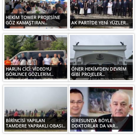
HEKİM TOWER PROJESİNE
GÖZ KAMAŞTIRAN...
AK PARTİ’DE YENİ YÜZLER...
HARUN CİCİ: VİDEOYU
ÖNER HEKİM’DEN DEVRİM
GÖRÜNCE GÖZLERİM...
GİBİ PROJELER...
BİRİNCİSİ YAPILAN
GİRESUN’DA BÖYLE
TAMDERE YAPRAKLI OBASI...
DOKTORLAR DA VAR...