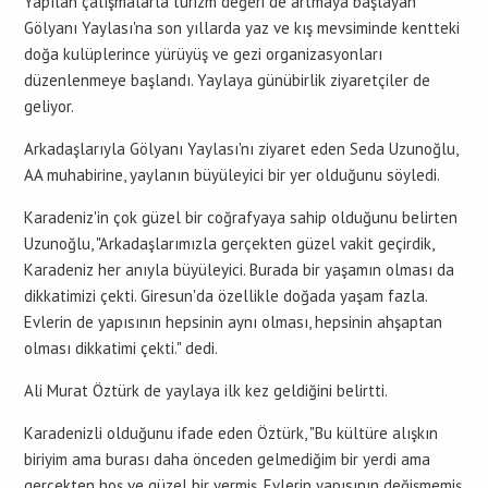
Yapılan çalışmalarla turizm değeri de artmaya başlayan
Gölyanı Yaylası'na son yıllarda yaz ve kış mevsiminde kentteki
doğa kulüplerince yürüyüş ve gezi organizasyonları
düzenlenmeye başlandı. Yaylaya günübirlik ziyaretçiler de
geliyor.
Arkadaşlarıyla Gölyanı Yaylası'nı ziyaret eden Seda Uzunoğlu,
AA muhabirine, yaylanın büyüleyici bir yer olduğunu söyledi.
Karadeniz'in çok güzel bir coğrafyaya sahip olduğunu belirten
Uzunoğlu, "Arkadaşlarımızla gerçekten güzel vakit geçirdik,
Karadeniz her anıyla büyüleyici. Burada bir yaşamın olması da
dikkatimizi çekti. Giresun'da özellikle doğada yaşam fazla.
Evlerin de yapısının hepsinin aynı olması, hepsinin ahşaptan
olması dikkatimi çekti." dedi.
Ali Murat Öztürk de yaylaya ilk kez geldiğini belirtti.
Karadenizli olduğunu ifade eden Öztürk, "Bu kültüre alışkın
biriyim ama burası daha önceden gelmediğim bir yerdi ama
gerçekten hoş ve güzel bir yermiş. Evlerin yapısının değişmemiş,