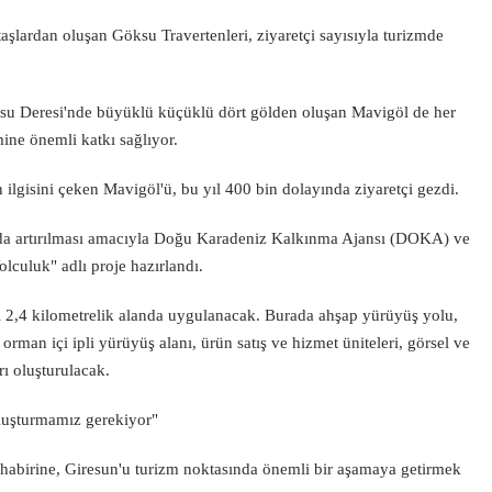
 taşlardan oluşan Göksu Travertenleri, ziyaretçi sayısıyla turizmde
su Deresi'nde büyüklü küçüklü dört gölden oluşan Mavigöl de her
mine önemli katkı sağlıyor.
n ilgisini çeken Mavigöl'ü, bu yıl 400 bin dolayında ziyaretçi gezdi.
 da artırılması amacıyla Doğu Karadeniz Kalkınma Ajansı (DOKA) ve
olculuk" adlı proje hazırlandı.
ki 2,4 kilometrelik alanda uygulanacak. Burada ahşap yürüyüş yolu,
orman içi ipli yürüyüş alanı, ürün satış ve hizmet üniteleri, görsel ve
rı oluşturulacak.
oluşturmamız gerekiyor"
habirine, Giresun'u turizm noktasında önemli bir aşamaya getirmek