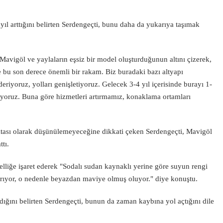
yıl arttığını belirten Serdengeçti, bunu daha da yukarıya taşımak
Mavigöl ve yaylaların eşsiz bir model oluşturduğunun altını çizerek,
e bu son derece önemli bir rakam. Biz buradaki bazı altyapı
eriyoruz, yolları genişletiyoruz. Gelecek 3-4 yıl içerisinde burayı 1-
riyoruz. Buna göre hizmetleri artırmamız, konaklama ortamları
oktası olarak düşünülemeyeceğine dikkati çeken Serdengeçti, Mavigöl
ttı.
lliğe işaret ederek "Sodalı sudan kaynaklı yerine göre suyun rengi
rıyor, o nedenle beyazdan maviye olmuş oluyor." diye konuştu.
ladığını belirten Serdengeçti, bunun da zaman kaybına yol açtığını dile