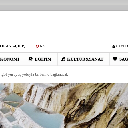
IRAN AÇILIŞ
AK
KAYIT 
Cİ: VİDEOYU GÖRÜNCE
KONOMI
EĞITIM
KÜLTÜR&SANAT
SAĞ
EN DEVRİM GİBİ PROJELER
igöl yürüyüş yoluyla birbirine bağlanacak
I OBASI YAYLA ŞENLİĞİ