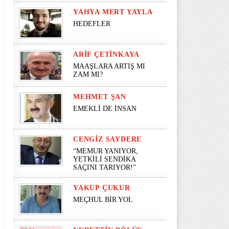
YAHYA MERT YAYLA
HEDEFLER
ARIF ÇETINKAYA
MAAŞLARA ARTIŞ MI
ZAM MI?
MEHMET ŞAN
EMEKLİ DE İNSAN
CENGIZ SAYDERE
“MEMUR YANIYOR,
YETKİLİ SENDİKA
SAÇINI TARIYOR!”
YAKUP ÇUKUR
MEÇHUL BİR YOL