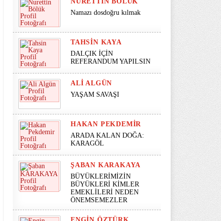
NURETTIN BÖLÜK
Namazı dosdoğru kılmak
TAHSIN KAYA
DALÇIK İÇİN
REFERANDUM YAPILSIN
ALI ALGÜN
YAŞAM SAVAŞI
HAKAN PEKDEMIR
ARADA KALAN DOĞA:
KARAGÖL
ŞABAN KARAKAYA
BÜYÜKLERİMİZİN
BÜYÜKLERİ KİMLER
EMEKLİLERİ NEDEN
ÖNEMSEMEZLER
ENGIN ÖZTÜRK