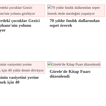
rdeki çocuklar Gezici
70 yıldır fındık dallarından
phane'nin yolunu
sepet örerek
yor
Görele'de Kitap Fuarı
düzenlendi
inin vasiyetini yerine
mek için 40