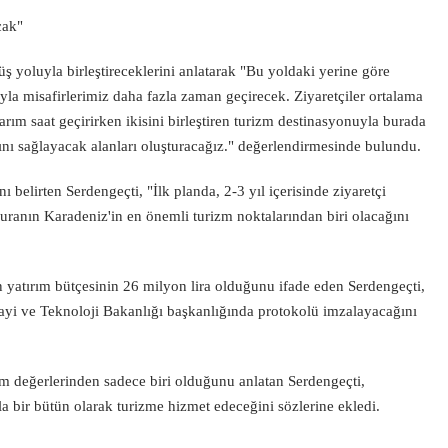
cak"
ş yoluyla birleştireceklerini anlatarak "Bu yoldaki yerine göre
ıyla misafirlerimiz daha fazla zaman geçirecek. Ziyaretçiler ortalama
rım saat geçirirken ikisini birleştiren turizm destinasyonuyla burada
nı sağlayacak alanları oluşturacağız." değerlendirmesinde bulundu.
ı belirten Serdengeçti, "İlk planda, 2-3 yıl içerisinde ziyaretçi
buranın Karadeniz'in en önemli turizm noktalarından biri olacağını
n yatırım bütçesinin 26 milyon lira olduğunu ifade eden Serdengeçti,
yi ve Teknoloji Bakanlığı başkanlığında protokolü imzalayacağını
m değerlerinden sadece biri olduğunu anlatan Serdengeçti,
la bir bütün olarak turizme hizmet edeceğini sözlerine ekledi.