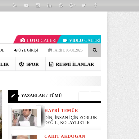
FOTO
GALERİ
VİDEO
GALERİ
OL
ÜYE GİRİŞİ
TARİH: 06.08.2026
LIK
SPOR
RESMI İLANLAR
YAZARLAR / TÜMÜ
HAYRI TEMÜR
DİN; İNSAN İÇİN ZORLUK
DEĞİL, KOLAYLIKTIR
CAHIT AKDOĞAN