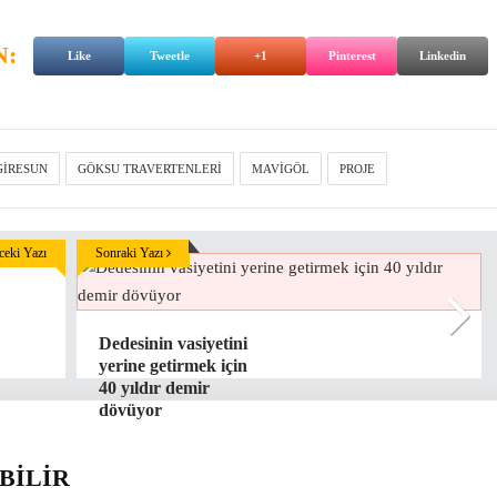
N:
Like
Tweetle
+1
Pinterest
Linkedin
GIRESUN
GÖKSU TRAVERTENLERI
MAVIGÖL
PROJE
eki Yazı
Sonraki Yazı
Dedesinin vasiyetini
yerine getirmek için
40 yıldır demir
dövüyor
BİLİR