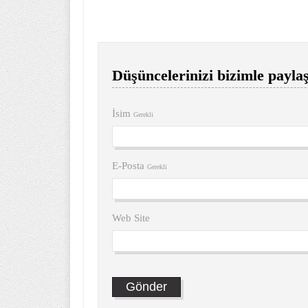
Düşüncelerinizi bizimle paylaş
İsim
Gerekli
E-Posta
Gerekli
Web Site