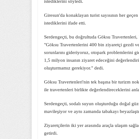
istediklerini söyledi.
Giresun'da konaklayan turist sayısının her geçen 
istediklerini ifade etti.
Serdengeçti, bu doğrultuda Göksu Travertenleri, 
"Göksu Travertenlerini 400 bin ziyaretçi gezdi v
sorunlarını gideriyoruz, otopark problemlerini gid
1,5 milyon insanın ziyaret edeceğini değerlendi
oluşturmamız gerekiyor." dedi.
Göksu Travertenleri'nin tek başına bir turizm n
ile travertenleri birlikte değerlendireceklerini anla
Serdengeçti, sodalı suyun oluşturduğu doğal güze
mavileşiyor ve aynı zamanda tabakayı beyazlaştı
Ziyaretçilerin iki yer arasında araçla ulaşım sağ
getirdi.