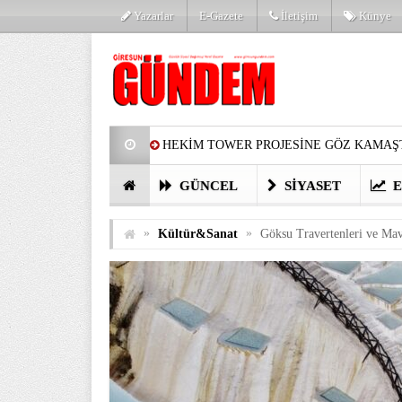
Yazarlar
E-Gazete
İletişim
Künye
HEKİM TOWER PROJESİNE GÖZ KAMAŞT
PARTİ’DE YENİ YÜZLER
HARUN Cİ
GÜNCEL
SIYASET
E
GÖZLERİM DOLDU
ÖNER HEKİM’D
»
»
Kültür&Sanat
Göksu Travertenleri ve Mav
BİRİNCİSİ YAPILAN TAMDERE YAPRAKL
KATILIMCILARI COŞTURDU