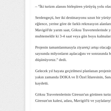
– "İki turizm alanını birleştiren yürüyüş yolu ola
Serdengeçti, her iki destinasyonu uzun bir yürüyü
eğlence, yerine göre de farklı rekreasyon alanlar
Mavigöl'de yarım saat, Göksu Travertenlerinde ya
muhtemeldir ki 3-4 saat veya gün boyu kalmaları
Projenin tamamlanmasıyla ziyaretçi artışı olacağın
sayısında milyonların aşılacağını ve sonrasında 
düşünüyoruz." dedi.
Gelecek yıl hayata geçirilmesi planlanan projeni
yakın zamanda DOKA ve İl Özel İdaresinin, Sana
kaydetti.
Göksu Travertenlerinin Giresun'un görünen turiz
Giresun'un kalesi, adası, Mavigöl'ü ve yaylalarıy