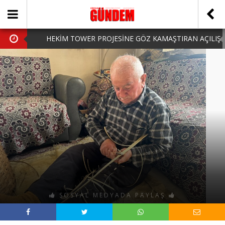
HEKİM TOWER PROJESİNE GÖZ KAMAŞTIRAN AÇILIŞ
AK PARTİ’DE YENİ YÜZLER
iPhone Arka Cam Değişimi ile Cihazınızı Koruyun
Hafta Sonu Şanlıurfa Çıkışlı Turlar Alternatifleri
HARUN CİCİ: VİDEOYU GÖRÜNCE GÖZLERİM DOLDU
SOSYAL MEDYADA PAYLAŞ