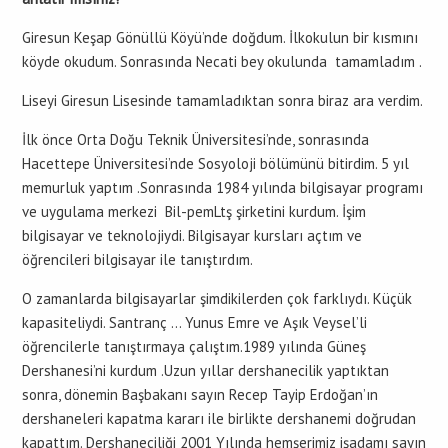
Giresun Keşap Gönüllü Köyü’nde doğdum. İlkokulun bir kısmını
köyde okudum. Sonrasında Necati bey okulunda tamamladım .
Liseyi Giresun Lisesinde tamamladıktan sonra biraz ara verdim.
İlk önce Orta Doğu Teknik Üniversitesi’nde, sonrasında
Hacettepe Üniversitesi’nde Sosyoloji bölümünü bitirdim. 5 yıl
memurluk yaptım .Sonrasında 1984 yılında bilgisayar programı
ve uygulama merkezi Bil-pemLtş şirketini kurdum. İşim
bilgisayar ve teknolojiydi. Bilgisayar kursları açtım ve
öğrencileri bilgisayar ile tanıştırdım.
O zamanlarda bilgisayarlar şimdikilerden çok farklıydı. Küçük
kapasiteliydi. Santranç … Yunus Emre ve Aşık Veysel’li
öğrencilerle tanıştırmaya çalıştım.1989 yılında Güneş
Dershanesi’ni kurdum .Uzun yıllar dershanecilik yaptıktan
sonra, dönemin Başbakanı sayın Recep Tayip Erdoğan’ın
dershaneleri kapatma kararı ile birlikte dershanemi doğrudan
kapattım. Dershaneciliği 2001 Yılında hemşerimiz işadamı sayın