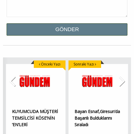
Önceki Yazı
Sonraki Yazı
KUYUMCUDA MÜŞTERİ
Bayan Esnaf,Giresun’da
TEMSİLCİSİ KÖSE’NİN
Başarılı Bulduklarını
‘EN’LERİ
Sıraladı