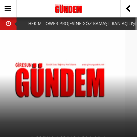
HEKİM TOWER PROJESİNE GÖZ KAMAŞTIRAN AÇILIŞ
AK PARTİ’DE YENİ YÜZLER
iPhone Arka Cam Değişimi ile Cihazınızı Koruyun
Hafta Sonu Şanlıurfa Çıkışlı Turlar Alternatifleri
HARUN CİCİ: VİDEOYU GÖRÜNCE GÖZLERİM DOLDU