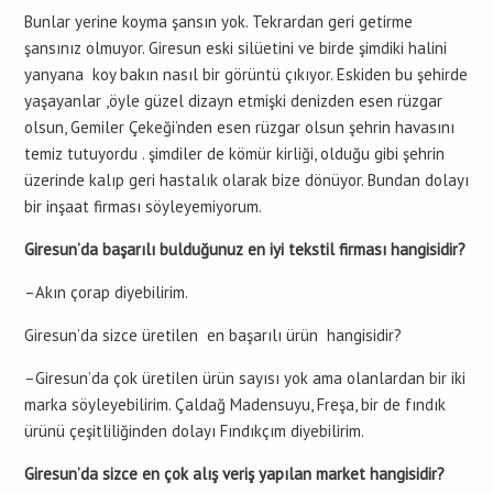
Bunlar yerine koyma şansın yok. Tekrardan geri getirme
şansınız olmuyor. Giresun eski silüetini ve birde şimdiki halini
yanyana koy bakın nasıl bir görüntü çıkıyor. Eskiden bu şehirde
yaşayanlar ,öyle güzel dizayn etmişki denizden esen rüzgar
olsun, Gemiler Çekeği’nden esen rüzgar olsun şehrin havasını
temiz tutuyordu . şimdiler de kömür kirliği, olduğu gibi şehrin
üzerinde kalıp geri hastalık olarak bize dönüyor. Bundan dolayı
bir inşaat firması söyleyemiyorum.
Giresun’da başarılı bulduğunuz en iyi tekstil firması hangisidir?
–Akın çorap diyebilirim.
Giresun’da sizce üretilen en başarılı ürün hangisidir?
–Giresun’da çok üretilen ürün sayısı yok ama olanlardan bir iki
marka söyleyebilirim. Çaldağ Madensuyu, Freşa, bir de fındık
ürünü çeşitliliğinden dolayı Fındıkçım diyebilirim.
Giresun’da sizce en çok alış veriş yapılan market hangisidir?