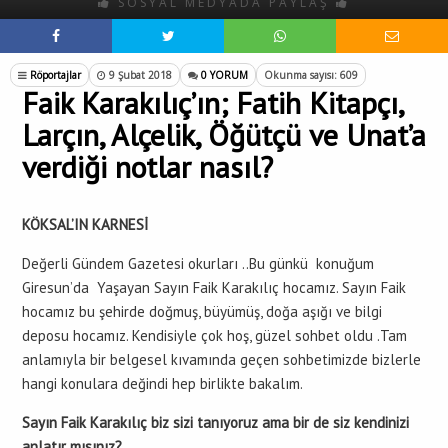
SOSYAL MEDYADA PAYLAŞ
Röportajlar
9 Şubat 2018
0 YORUM
Okunma sayısı: 609
Faik Karakılıç’ın; Fatih Kitapçı,
Larçın, Alçelik, Öğütçü ve Unat’a
verdiği notlar nasıl?
KÖKSAL’IN KARNESİ
Değerli Gündem Gazetesi okurları ..Bu günkü konuğum
Giresun’da Yaşayan Sayın Faik Karakılıç hocamız. Sayın Faik
hocamız bu şehirde doğmuş, büyümüş, doğa aşığı ve bilgi
deposu hocamız. Kendisiyle çok hoş, güzel sohbet oldu .Tam
anlamıyla bir belgesel kıvamında geçen sohbetimizde bizlerle
hangi konulara değindi hep birlikte bakalım.
Sayın Faik Karakılıç biz sizi tanıyoruz ama bir de siz kendinizi
anlatır mısınız?