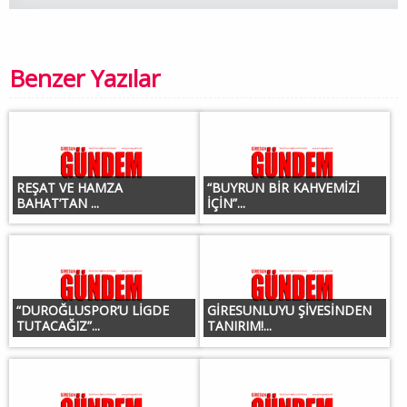
Benzer Yazılar
REŞAT VE HAMZA
“BUYRUN BİR KAHVEMİZİ
BAHAT’TAN ...
İÇİN”...
“DUROĞLUSPOR’U LİGDE
GİRESUNLUYU ŞİVESİNDEN
TUTACAĞIZ”...
TANIRIM!...