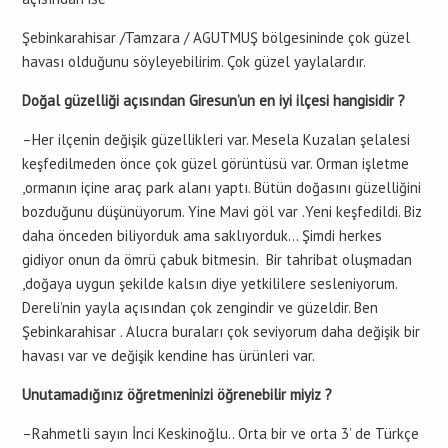
Şebinkarahisar /Tamzara / AGUTMUŞ bölgesininde çok güzel
havası olduğunu söyleyebilirim. Çok güzel yaylalardır.
Doğal güzelliği açısından Giresun’un en iyi ilçesi hangisidir ?
–Her ilçenin değişik güzellikleri var. Mesela Kuzalan şelalesi
keşfedilmeden önce çok güzel görüntüsü var. Orman işletme
,ormanın içine araç park alanı yaptı. Bütün doğasını güzelliğini
bozduğunu düşünüyorum. Yine Mavi göl var .Yeni keşfedildi. Biz
daha önceden biliyorduk ama saklıyorduk… Şimdi herkes
gidiyor onun da ömrü çabuk bitmesin. Bir tahribat oluşmadan
,doğaya uygun şekilde kalsın diye yetkililere sesleniyorum.
Dereli’nin yayla açısından çok zengindir ve güzeldir. Ben
Şebinkarahisar . Alucra buraları çok seviyorum daha değişik bir
havası var ve değişik kendine has ürünleri var.
Unutamadığınız öğretmeninizi öğrenebilir miyiz ?
–Rahmetli sayın İnci Keskinoğlu.. Orta bir ve orta 3’ de Türkçe