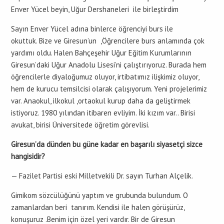
Enver Yücel beyin, Uğur Dershaneleri ile birleştirdim
Sayın Enver Yücel adına binlerce öğrenciyi burs ile
okuttuk. Bize ve Giresun’un ,Öğrencilere burs anlamında çok
yardımı oldu. Halen Bahçeşehir Uğur Eğitim Kurumlarının
Giresun’daki Uğur Anadolu Lisesi’ni çalıştırıyoruz. Burada hem
öğrencilerle diyaloğumuz oluyor, irtibatımız ilişkimiz oluyor,
hem de kurucu temsilcisi olarak çalışıyorum. Yeni projelerimiz
var. Anaokul, ilkokul ,ortaokul kurup daha da geliştirmek
istiyoruz. 1980 yılından itibaren evliyim. İki kızım var.. Birisi
avukat, birisi Üniversitede öğretim görevlisi.
Giresun’da dünden bu güne kadar en başarılı siyasetçi sizce
hangisidir?
— Fazilet Partisi eski Milletvekili Dr. sayın Turhan Alçelik.
Gimikom sözcülüğünü yaptım ve grubunda bulundum. O
zamanlardan beri tanırım. Kendisi ile halen görüşürüz,
konuşuruz .Benim için özel yeri vardır. Bir de Giresun