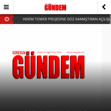
HEKİM TOWER PROJESİNE GÖZ KAMAŞTIRAN AÇILIŞ
AK PARTİ’DE YENİ YÜZLER
iPhone Arka Cam Değişimi ile Cihazınızı Koruyun
Hafta Sonu Şanlıurfa Çıkışlı Turlar Alternatifleri
HARUN CİCİ: VİDEOYU GÖRÜNCE GÖZLERİM DOLDU