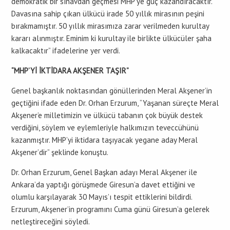
demokratik bir sınavdan geçmesi MHP’ye güç kazandıracaktır.
Davasına sahip çıkan ülkücü irade 50 yıllık mirasının peşini
bırakmamıştır. 50 yıllık mirasımıza zarar verilmeden kurultay
kararı alınmıştır. Eminim ki kurultay ile birlikte ülkücüler şaha
kalkacaktır” ifadelerine yer verdi.
“MHP’Yİ İKTİDARA AKŞENER TAŞIR”
Genel başkanlık noktasından gönüllerinden Meral Akşener’in
geçtiğini ifade eden Dr. Orhan Erzurum, “Yaşanan süreçte Meral
Akşener’e milletimizin ve ülkücü tabanın çok büyük destek
verdiğini, söylem ve eylemleriyle halkımızın teveccühünü
kazanmıştır. MHP’yi iktidara taşıyacak yegane aday Meral
Akşener’dir” şeklinde konuştu.
Dr. Orhan Erzurum, Genel Başkan adayı Meral Akşener ile
Ankara’da yaptığı görüşmede Giresun’a davet ettiğini ve
olumlu karşılayarak 30 Mayıs’ı tespit ettiklerini bildirdi.
Erzurum, Akşener’in programını Cuma günü Giresun’a gelerek
netleştireceğini söyledi.