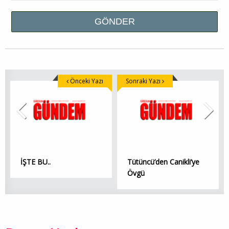
Önceki Yazı
Sonraki Yazı
İŞTE BU..
Tütüncü’den Canikli’ye
Övgü