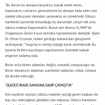
“Bu durum bu davaya karşılıksız olarak emek veren,
hayatlarını, rızklarını, geleceklerini bu davaya feda eden tüm
samimi ülkücüleri derinden sarsmakta ve üzmektedir. Ülkücü
hareketin içerisinde bulunduğu bu durumdan çıkışın tek yolu
ülkücü iradeye başvurmaktır. Bunun için diyoruz ki, MHP’de
Olağanüstü Genel Kurul mutlaka toplanmalıdır demiştik” diyen
Dr. Orhan Erzurum, tedavi gördüğü Ankara’dan görüşlerini
açıklayarak, “Yargıtay’ın vermiş olduğu karar sevindiricidir. Bu
kararla birlikte kurultayın yapılmasının önündeki hukuki
engeller kalkmış oldu.
Bizler asla birinin adamları değiliz, olmadık, olmayacağız da.
Bizler davamızın adamları, partimizin adamları olduk, olmaya
da devam edeceğiz.
“ÜLKÜCÜ İRADE DAVASINA SAHİP ÇIKMIŞTIR”
Kim seçilirse seçilsin, ülkücü iradenin seçtiği genel başkanı da
baş tacı edeceğimizi şimdiden ilan ediyoruz. Ülkücü hareketin