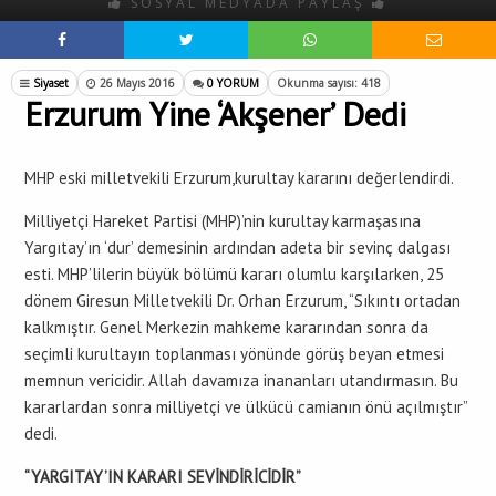
SOSYAL MEDYADA PAYLAŞ
Siyaset
26 Mayıs 2016
0 YORUM
Okunma sayısı: 418
Erzurum Yine ‘Akşener’ Dedi
MHP eski milletvekili Erzurum,kurultay kararını değerlendirdi.
Milliyetçi Hareket Partisi (MHP)’nin kurultay karmaşasına
Yargıtay’ın ‘dur’ demesinin ardından adeta bir sevinç dalgası
esti. MHP’lilerin büyük bölümü kararı olumlu karşılarken, 25
dönem Giresun Milletvekili Dr. Orhan Erzurum, “Sıkıntı ortadan
kalkmıştır. Genel Merkezin mahkeme kararından sonra da
seçimli kurultayın toplanması yönünde görüş beyan etmesi
memnun vericidir. Allah davamıza inananları utandırmasın. Bu
kararlardan sonra milliyetçi ve ülkücü camianın önü açılmıştır”
dedi.
“YARGITAY’IN KARARI SEVİNDİRİCİDİR”