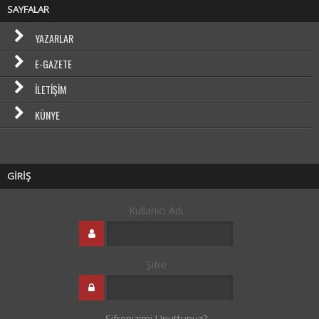
SAYFALAR
YAZARLAR
E-GAZETE
İLETIŞIM
KÜNYE
GİRİŞ
Kullanıcı Adı
Şifre
Şifrenizimi Unuttunuz?