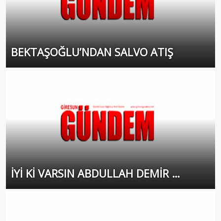
BEKTAŞOĞLU’NDAN SALVO ATIŞ
İYİ Kİ VARSIN ABDULLAH DEMİR …