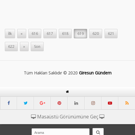
İlk
«
616
617
618
619
620
621
622
»
Son
Tüm Hakları Saklıdır © 2020
Giresun Gündem
Masaüstü Görünümüne Geç