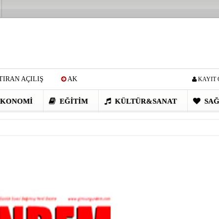
IRAN AÇILIŞ
AK
KAYIT 
Cİ: VİDEOYU GÖRÜNCE
KONOMI
EĞITIM
KÜLTÜR&SANAT
SAĞ
EN DEVRİM GİBİ PROJELER
I OBASI YAYLA ŞENLİĞİ