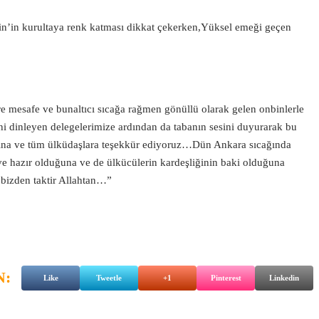
n’in kurultaya renk katması dikkat çekerken,Yüksel emeği geçen
 mesafe ve bunaltıcı sıcağa rağmen gönüllü olarak gelen onbinlerle
ini dinleyen delegelerimize ardından da tabanın sesini duyurarak bu
rına ve tüm ülküdaşlara teşekkür ediyoruz…Dün Ankara sıcağında
ve hazır olduğuna ve de ülkücülerin kardeşliğinin baki olduğuna
t bizden taktir Allahtan…”
N:
Like
Tweetle
+1
Pinterest
Linkedin