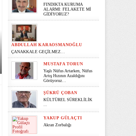
FINDIKTA KURUMA
ALARMI: FELAKETE Mİ
GİDİYORUZ?
ABDULLAH KARAOSMANOĞLU
ÇANAKKALE GEÇİLMEZ…
MUSTAFA TORUN
Yaşlı Nüfus Artarken, Nüfus
Artış Hızının Azaldığını
Görüyoruz…
ŞÜKRÜ ÇOBAN
KÜLTÜREL SÜREKLİLİK
...
YAKUP GÜLAÇTI
Akran Zorbalığı