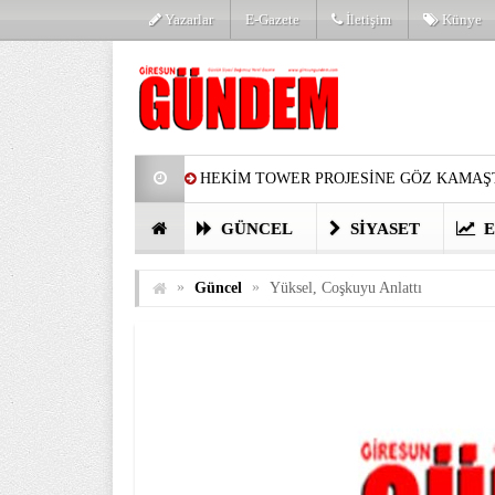
Yazarlar
E-Gazete
İletişim
Künye
HEKİM TOWER PROJESİNE GÖZ KAMAŞT
PARTİ’DE YENİ YÜZLER
HARUN Cİ
GÜNCEL
SIYASET
E
GÖZLERİM DOLDU
ÖNER HEKİM’D
»
»
Güncel
Yüksel, Coşkuyu Anlattı
BİRİNCİSİ YAPILAN TAMDERE YAPRAKL
KATILIMCILARI COŞTURDU