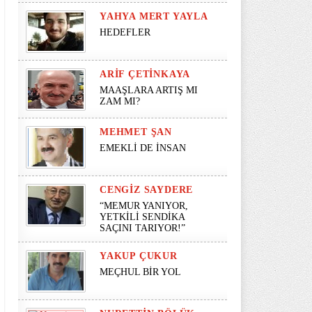
YAHYA MERT YAYLA
HEDEFLER
ARIF ÇETINKAYA
MAAŞLARA ARTIŞ MI
ZAM MI?
MEHMET ŞAN
EMEKLİ DE İNSAN
CENGIZ SAYDERE
“MEMUR YANIYOR,
YETKİLİ SENDİKA
SAÇINI TARIYOR!”
YAKUP ÇUKUR
MEÇHUL BİR YOL