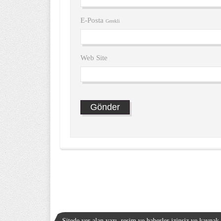
E-Posta
Gerekli
Web Site
Sitede yer alan yazı, resim ve haberler izinsiz ve kayna