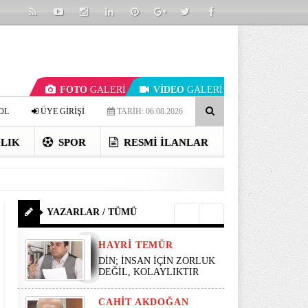
FOTO
GALERİ
VİDEO
GALERİ
OL
ÜYE GİRİŞİ
TARİH: 06.08.2026
LIK
SPOR
RESMI İLANLAR
YAZARLAR / TÜMÜ
HAYRI TEMÜR
DİN; İNSAN İÇİN ZORLUK
DEĞİL, KOLAYLIKTIR
CAHIT AKDOĞAN