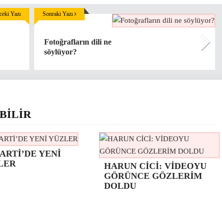
eki Yazı
Sonraki Yazı
Fotoğrafların dili ne
söylüyor?
BİLİR
ARTİ’DE YENİ
LER
HARUN CİCİ: VİDEOYU
GÖRÜNCE GÖZLERİM
DOLDU