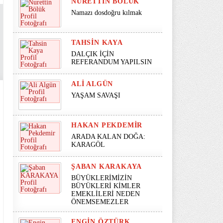
NURETTIN BÖLÜK
Namazı dosdoğru kılmak
TAHSIN KAYA
DALÇIK İÇİN
REFERANDUM YAPILSIN
ALI ALGÜN
YAŞAM SAVAŞI
HAKAN PEKDEMIR
ARADA KALAN DOĞA:
KARAGÖL
ŞABAN KARAKAYA
BÜYÜKLERİMİZİN
BÜYÜKLERİ KİMLER
EMEKLİLERİ NEDEN
ÖNEMSEMEZLER
ENGIN ÖZTÜRK