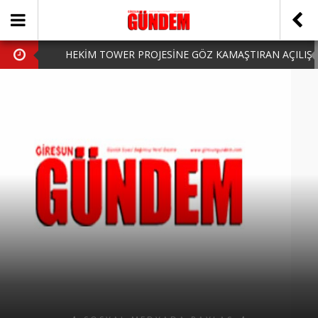
HEKİM TOWER PROJESİNE GÖZ KAMAŞTIRAN AÇILIŞ
AK PARTİ’DE YENİ YÜZLER
iPhone Arka Cam Değişimi ile Cihazınızı Koruyun
Hafta Sonu Şanlıurfa Çıkışlı Turlar Alternatifleri
HARUN CİCİ: VİDEOYU GÖRÜNCE GÖZLERİM DOLDU