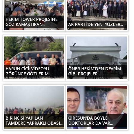
HEKİM TOWER PROJESİNE
GÖZ KAMAŞTIRAN...
AK PARTİ’DE YENİ YÜZLER...
HARUN CİCİ: VİDEOYU
ÖNER HEKİM’DEN DEVRİM
GÖRÜNCE GÖZLERİM...
GİBİ PROJELER...
BİRİNCİSİ YAPILAN
GİRESUN’DA BÖYLE
TAMDERE YAPRAKLI OBASI...
DOKTORLAR DA VAR...