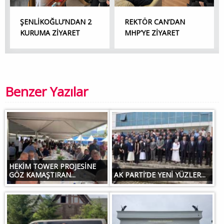
ŞENLİKOĞLU’NDAN 2
REKTÖR CAN’DAN
KURUMA ZİYARET
MHP’YE ZİYARET
Benzer Yazılar
HEKİM TOWER PROJESİNE
GÖZ KAMAŞTIRAN...
AK PARTİ’DE YENİ YÜZLER...