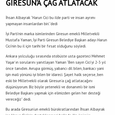
GİRESUN’A ÇAĞ ATLATACAK
İhsan Albayrak “Harun Cici bu ilde parti ve insan ayrımı
yapmayan insanlardan biri.”dedi
İyi Parti’nin marka isimlerinden Giresun emekli Milletvekili
Mustafa Yaman, İyi Parti Giresun Belediye Başkan adayı Harun
Cici’nin bu il için tarihi bir fırsat olduğunu söyledi.
Ankara yolculuğu sırasında otobüste usta gazeteci Mehmet
Yaşar’ın sorularını yanıtlayan Yaman “Ben sayın Cici’yi 2-3 yıl
önce tanıdım. Avrupa görmüş, yabancı dil bilen, bankacı yani
işin mali yönünü iyi bilen bir idareci. Şayet halk seçerse, ben
eski bir Milletvekili olarak Giresun’a çağ atlatacağını
düşünüyorum. Biz böyle yetenekli ve donanımlı bir ismi
Belediye Başkanı yapmak için elimizden gelen her desteği
vereceğiz” dedi.
Bu arada Giresun’un emekli bürokratlarından İhsan Albayrak