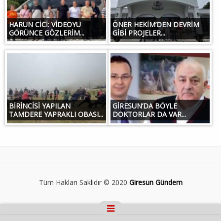
HARUN CİCİ: VİDEOYU
ÖNER HEKİM’DEN DEVRİM
GÖRÜNCE GÖZLERİM...
GİBİ PROJELER...
BİRİNCİSİ YAPILAN
GİRESUN’DA BÖYLE
TAMDERE YAPRAKLI OBASI...
DOKTORLAR DA VAR...
Tüm Hakları Saklıdır © 2020
Giresun Gündem