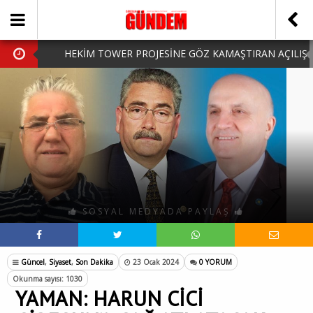
HEKİM TOWER PROJESİNE GÖZ KAMAŞTIRAN AÇILIŞ
AK PARTİ’DE YENİ YÜZLER
iPhone Arka Cam Değişimi ile Cihazınızı Koruyun
Hafta Sonu Şanlıurfa Çıkışlı Turlar Alternatifleri
HARUN CİCİ: VİDEOYU GÖRÜNCE GÖZLERİM DOLDU
SOSYAL MEDYADA PAYLAŞ
Güncel
,
Siyaset
,
Son Dakika
23 Ocak 2024
0 YORUM
Okunma sayısı: 1030
YAMAN: HARUN CİCİ