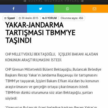
SOSYAL MEDYADA PAYLAŞ
Siyaset
30 Aralık 2015
0 YORUM
Okunma sayısı: 456
YAKAR-JANDARMA
TARTIŞMASI TBMM’YE
TAŞINDI
CHP MİLLETVEKİLİ BEKTAŞOĞLU, İÇİŞLERİ BAKANI ALA’DAN
KONUNUN ARAŞTIRILMASINI İSTEDİ.
CHP Giresun Milletvekili Bülent Bektaşoğlu, Bulancak Belediye
Başkanı Recep Yakar’ın Jandarma Başçavuşu ile tartışmasını
TBMM’ye taşıyarak, İçişleri Bakanı Efkan Ala’dan bu konunun
araştırılmasını ve gerçeğin ortaya çıkarılmasını istedi.
TBMM’nin dünkü oturumuna söz alan Bektaşoğlu, şunları
söyledi:
“Giresun’un Bulancak ilçesi belediye başkanı Recep Yakar’ın,