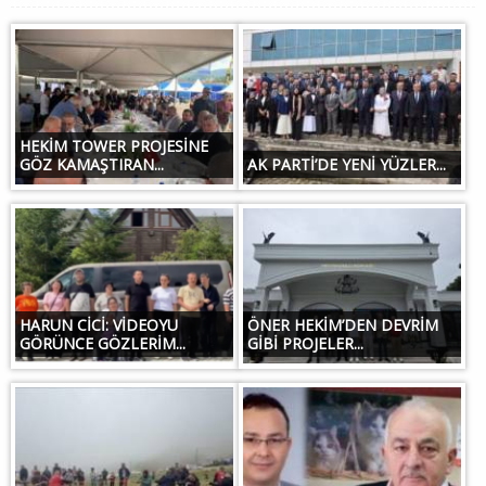
HEKİM TOWER PROJESİNE
GÖZ KAMAŞTIRAN...
AK PARTİ’DE YENİ YÜZLER...
HARUN CİCİ: VİDEOYU
ÖNER HEKİM’DEN DEVRİM
GÖRÜNCE GÖZLERİM...
GİBİ PROJELER...