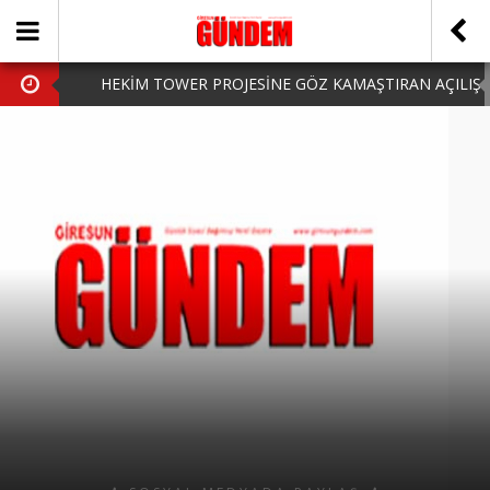
HEKİM TOWER PROJESİNE GÖZ KAMAŞTIRAN AÇILIŞ
AK PARTİ’DE YENİ YÜZLER
iPhone Arka Cam Değişimi ile Cihazınızı Koruyun
Hafta Sonu Şanlıurfa Çıkışlı Turlar Alternatifleri
HARUN CİCİ: VİDEOYU GÖRÜNCE GÖZLERİM DOLDU