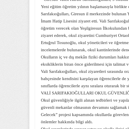
Yeni eğitim öğretim yılının başlamasıyla birlikt
Sarıfakıoğulları, Giresun il merkezinde bulunan
İmam Hatip Lisesini ziyaret etti. Vali Sarıfakıoğul
öğretim verecek olan Yeşilgiresun İlkokulundan
ziyaret ederek, okul ziyaretini Cumhuriyet Ortao
Ertuğrul Tosunoğlu, okul yöneticileri ve öğretmen
incelemelerde bulunarak, okul kantinlerinde dene
Okulların iç ve dış mekân fiziki durumları hakkında
eksikliklerin biran önce giderilmesi için talimat v
Vali Sarıfakıoğulları, okul ziyaretleri sırasında o
bahçesinde kendisini karşılayan öğrencilerle de y
sınıflarda öğrencilerle aynı sıralara oturarak bir s
VALİ SARIFAKIOĞULLARI OKUL GÜVENLİ
Okul güvenliğiyle ilgili alınan tedbirleri ve yapıl
güvenli mekanlar olmasının devamını sağlamak iç
Gelecek” projesi kapsamında okullarda görevlendi
önlemler hakkında bilgi aldı.