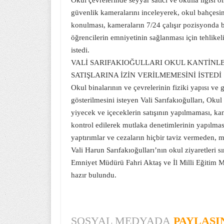
Okul çevrelerinde seyyar satıcı ve okulla ilgisi o
güvenlik kameralarını inceleyerek, okul bahçesin
konulması, kameraların 7/24 çalışır pozisyonda bu
öğrencilerin emniyetinin sağlanması için tehlike
istedi.
VALİ SARIFAKIOĞULLARI OKUL KANTİNLE
SATIŞLARINA İZİN VERİLMEMESİNİ İSTEDİ
Okul binalarının ve çevrelerinin fiziki yapısı ve
gösterilmesini isteyen Vali Sarıfakıoğulları, Okul 
yiyecek ve içeceklerin satışının yapılmaması, kant
kontrol edilerek mutlaka denetimlerinin yapılmasın
yaptırımlar ve cezaların hiçbir taviz vermeden, 
Vali Harun Sarıfakıoğulları’nın okul ziyaretleri 
Emniyet Müdürü Fahri Aktaş ve İl Milli Eğitim M
hazır bulundu.
SOSYAL MEDYADA
PAYLAŞI