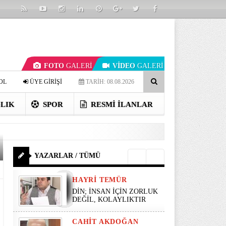
FOTO
GALERİ
VİDEO
GALERİ
OL
ÜYE GİRİŞİ
TARİH: 08.08.2026
LIK
SPOR
RESMI İLANLAR
YAZARLAR / TÜMÜ
HAYRI TEMÜR
DİN; İNSAN İÇİN ZORLUK
DEĞİL, KOLAYLIKTIR
CAHIT AKDOĞAN