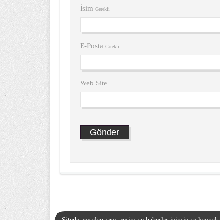
İsim
Gerekli
E-Posta
Gerekli
Web Site
Sitede yer alan yazı, resim ve haberler izinsiz ve kayna