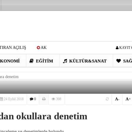
IRAN AÇILIŞ
AK
KAYIT 
Cİ: VİDEOYU GÖRÜNCE
KONOMI
EĞITIM
KÜLTÜR&SANAT
SAĞ
EN DEVRİM GİBİ PROJELER
lara denetim
I OBASI YAYLA ŞENLİĞİ
24 Eylül 2018
0
398
-
+
’dan okullara denetim
a inceleme ve denetimlerde bulundu.