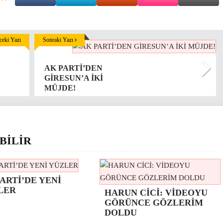
eki Yazı
Sonraki Yazı
AK PARTİ’DEN
GİRESUN’A İKİ
MÜJDE!
BİLİR
ARTİ’DE YENİ
LER
HARUN CİCİ: VİDEOYU
GÖRÜNCE GÖZLERİM
DOLDU