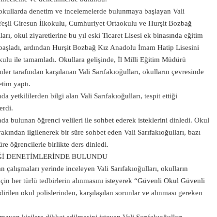
e okullarda denetim ve incelemelerde bulunmaya başlayan Vali
 Yeşil Giresun İlkokulu, Cumhuriyet Ortaokulu ve Hurşit Bozbağ
ları, okul ziyaretlerine bu yıl eski Ticaret Lisesi ek binasında eğitim
 başladı, ardından Hurşit Bozbağ Kız Anadolu İmam Hatip Lisesini
kulu ile tamamladı. Okullara gelişinde, İl Milli Eğitim Müdürü
ler tarafından karşılanan Vali Sarıfakıoğulları, okulların çevresinde
tim yaptı.
 yetkililerden bilgi alan Vali Sarıfakıoğulları, tespit ettiği
erdi.
rada bulunan öğrenci velileri ile sohbet ederek isteklerini dinledi. Okul
akından ilgilenerek bir süre sohbet eden Vali Sarıfakıoğulları, bazı
üre öğrencilerle birlikte ders dinledi.
Ğİ DENETİMLERİNDE BULUNDU
an çalışmaları yerinde inceleyen Vali Sarıfakıoğulları, okulların
in her türlü tedbirlerin alınmasını isteyerek “Güvenli Okul Güvenli
rilen okul polislerinden, karşılaşılan sorunlar ve alınması gereken