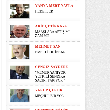
YAHYA MERT YAYLA
HEDEFLER
ARIF ÇETINKAYA
MAAŞLARA ARTIŞ MI
ZAM MI?
MEHMET ŞAN
EMEKLİ DE İNSAN
CENGIZ SAYDERE
“MEMUR YANIYOR,
YETKİLİ SENDİKA
SAÇINI TARIYOR!”
YAKUP ÇUKUR
MEÇHUL BİR YOL