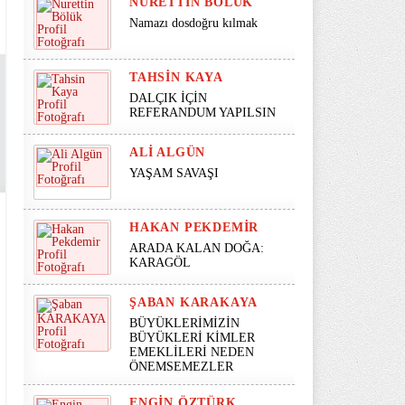
NURETTIN BÖLÜK
Namazı dosdoğru kılmak
TAHSIN KAYA
DALÇIK İÇİN
REFERANDUM YAPILSIN
ALI ALGÜN
YAŞAM SAVAŞI
HAKAN PEKDEMIR
ARADA KALAN DOĞA:
KARAGÖL
ŞABAN KARAKAYA
BÜYÜKLERİMİZİN
BÜYÜKLERİ KİMLER
EMEKLİLERİ NEDEN
ÖNEMSEMEZLER
ENGIN ÖZTÜRK