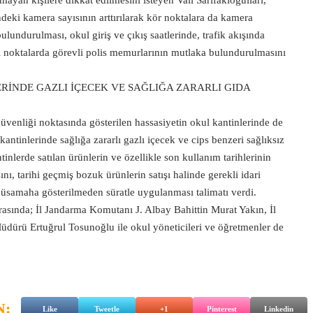
lmayan kişilere dikkat edilmesini isteyen Vali Sarıfakıoğulları,
deki kamera sayısının arttırılarak kör noktalara da kamera
lundurulması, okul giriş ve çıkış saatlerinde, trafik akışında
li noktalarda görevli polis memurlarının mutlaka bulundurulmasını
RİNDE GAZLI İÇECEK VE SAĞLIĞA ZARARLI GIDA
 güvenliği noktasında gösterilen hassasiyetin okul kantinlerinde de
kantinlerinde sağlığa zararlı gazlı içecek ve cips benzeri sağlıksız
inlerde satılan ürünlerin ve özellikle son kullanım tarihlerinin
ı, tarihi geçmiş bozuk ürünlerin satışı halinde gerekli idari
müsamaha gösterilmeden süratle uygulanması talimatı verdi.
sırasında; İl Jandarma Komutanı J. Albay Bahittin Murat Yakın, İl
üdürü Ertuğrul Tosunoğlu ile okul yöneticileri ve öğretmenler de
N:
Like
Tweetle
+1
Pinterest
Linkedin