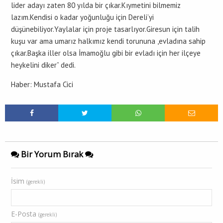
lider adayı zaten 80 yılda bir çıkar.Kıymetini bilmemiz
lazım.Kendisi o kadar yoğunluğu için Dereli’yi
düşünebiliyor.Yaylalar için proje tasarlıyor.Giresun için talih
kuşu var ama umarız halkımız kendi torununa ,evladına sahip
çıkar.Başka iller olsa İmamoğlu gibi bir evladı için her ilçeye
heykelini diker” dedi.
Haber: Mustafa Cici
Bir Yorum Bırak
İsim
(gerekli)
E-Posta
(gerekli)