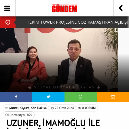
HEKİM TOWER PROJESİNE GÖZ KAMAŞTIRAN AÇILIŞ
AK PARTİ’DE YENİ YÜZLER
iPhone Arka Cam Değişimi ile Cihazınızı Koruyun
Hafta Sonu Şanlıurfa Çıkışlı Turlar Alternatifleri
HARUN CİCİ: VİDEOYU GÖRÜNCE GÖZLERİM DOLDU
SOSYAL MEDYADA PAYLAŞ
Güncel
,
Siyaset
,
Son Dakika
22 Ocak 2024
0 YORUM
Okunma sayısı: 829
UZUNER, İMAMOĞLU İLE