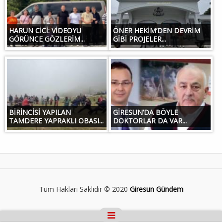
HARUN CİCİ: VİDEOYU
ÖNER HEKİM’DEN DEVRİM
GÖRÜNCE GÖZLERİM...
GİBİ PROJELER...
BİRİNCİSİ YAPILAN
GİRESUN’DA BÖYLE
TAMDERE YAPRAKLI OBASI...
DOKTORLAR DA VAR...
Tüm Hakları Saklıdır © 2020
Giresun Gündem