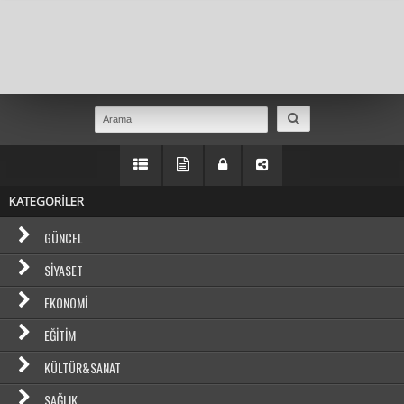
Masaüstü Görünümüne Geç
KATEGORİLER
GÜNCEL
SIYASET
EKONOMI
EĞITIM
KÜLTÜR&SANAT
SAĞLIK