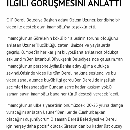
İLGİLİ GÖRÜŞMESİNİ ANLATTI
CHP Dereli Belediye Başkan adayı Özlem Uzuner, kendisine bir
video ile destek olan İmamoğlu’na teşekkür etti.
İmamoğlu’nun Görele’nin köklü bir ailesinin torunu olduğunu
anlatan Uzuner”Küçüklüğü zaten ilimizde ve yaylalarda
geçmiş. Kümbet’in her karışını biliyor.Bana anlatınca oldukça
etkilendim.Ben İstanbul Büyükşehir Belediyesi’nde çalıştım.Yani
İmamoğlu’nun personeliydim.Benim adaylığıma oldukça
sevindi.Ofisinde video ile tüm Dereli halkına seslendi ve bu
video sanal alemde büyük ilgi gördü.Ben Dereli’de inşallah
seçimleri kazanacağım.Bundan zerre kadar kuşkum yok.O
zaman sayın İmamoğlu bana her türlü desteği verecek “dedi.
İmamoğlu’nun ülke siyasetinin önümüzdeki 20-25 yılına damga
vuracağını anlatan Uzuner”Ben ileride Cumhurbaşkanı
olacağını düşünüyorum.O zaman Dereli Belediyesi ve Dereli
için herşey daha pozitif olacak.Giresun’dan bu kadar üst düzey