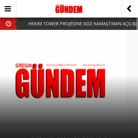
HEKİM TOWER PROJESİNE GÖZ KAMAŞTIRAN AÇILIŞ
AK PARTİ’DE YENİ YÜZLER
iPhone Arka Cam Değişimi ile Cihazınızı Koruyun
Hafta Sonu Şanlıurfa Çıkışlı Turlar Alternatifleri
HARUN CİCİ: VİDEOYU GÖRÜNCE GÖZLERİM DOLDU