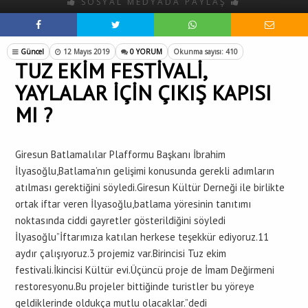
SOSYAL MEDYADA PAYLAŞ
Güncel
12 Mayıs 2019
0 YORUM
Okunma sayısı: 410
TUZ EKİM FESTİVALİ,
YAYLALAR İÇİN ÇIKIŞ KAPISI
MI ?
Giresun Batlamalılar Plafformu Başkanı İbrahim
İlyasoğlu,Batlama’nın gelişimi konusunda gerekli adımların
atılması gerektiğini söyledi.Giresun Kültür Derneği ile birlikte
ortak iftar veren İlyasoğlu,batlama yöresinin tanıtımı
noktasında ciddi gayretler gösterildiğini söyledi
İlyasoğlu”İftarımıza katılan herkese teşekkür ediyoruz.11
aydır çalışıyoruz.3 projemiz var.Birincisi Tuz ekim
festivali.İkincisi Kültür evi.Üçüncü proje de İmam Değirmeni
restoresyonu.Bu projeler bittiğinde turistler bu yöreye
geldiklerinde oldukça mutlu olacaklar.”dedi