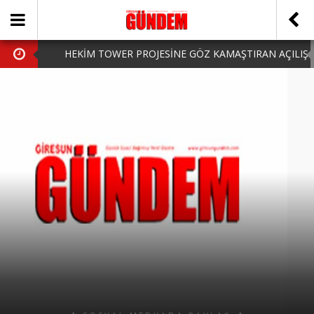
HEKİM TOWER PROJESİNE GÖZ KAMAŞTIRAN AÇILIŞ
AK PARTİ’DE YENİ YÜZLER
iPhone Arka Cam Değişimi ile Cihazınızı Koruyun
Hafta Sonu Şanlıurfa Çıkışlı Turlar Alternatifleri
HARUN CİCİ: VİDEOYU GÖRÜNCE GÖZLERİM DOLDU