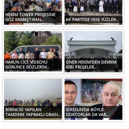
HEKİM TOWER PROJESİNE
GÖZ KAMAŞTIRAN...
AK PARTİ’DE YENİ YÜZLER...
HARUN CİCİ: VİDEOYU
ÖNER HEKİM’DEN DEVRİM
GÖRÜNCE GÖZLERİM...
GİBİ PROJELER...
BİRİNCİSİ YAPILAN
GİRESUN’DA BÖYLE
TAMDERE YAPRAKLI OBASI...
DOKTORLAR DA VAR...