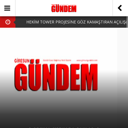
HEKİM TOWER PROJESİNE GÖZ KAMAŞTIRAN AÇILIŞ
AK PARTİ’DE YENİ YÜZLER
iPhone Arka Cam Değişimi ile Cihazınızı Koruyun
Hafta Sonu Şanlıurfa Çıkışlı Turlar Alternatifleri
HARUN CİCİ: VİDEOYU GÖRÜNCE GÖZLERİM DOLDU