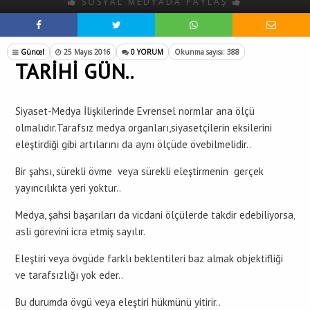
SOSYAL MEDYADA PAYLAŞ
Güncel
25 Mayıs 2016
0 YORUM
Okunma sayısı: 388
TARİHİ GÜN..
Siyaset-Medya İlişkilerinde Evrensel normlar ana ölçü
olmalıdır.Tarafsız medya organları,siyasetçilerin eksilerini
eleştirdiği gibi artılarını da aynı ölçüde övebilmelidir..
Bir şahsı, sürekli övme veya sürekli eleştirmenin gerçek
yayıncılıkta yeri yoktur..
Medya, şahsi başarıları da vicdani ölçülerde takdir edebiliyorsa,
asli görevini icra etmiş sayılır.
Eleştiri veya övgüde farklı beklentileri baz almak objektifliği
ve tarafsızlığı yok eder..
Bu durumda övgü veya eleştiri hükmünü yitirir..