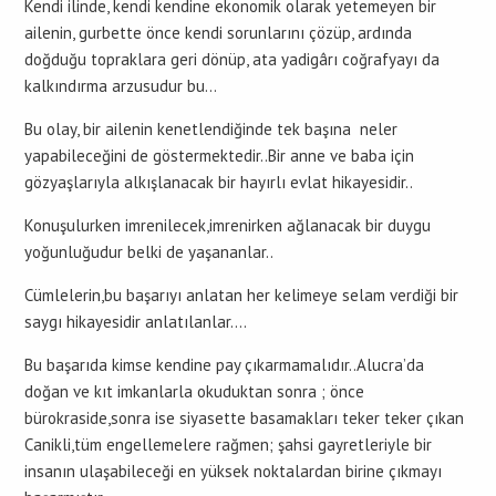
Kendi ilinde, kendi kendine ekonomik olarak yetemeyen bir
ailenin, gurbette önce kendi sorunlarını çözüp, ardında
doğduğu topraklara geri dönüp, ata yadigârı coğrafyayı da
kalkındırma arzusudur bu…
Bu olay, bir ailenin kenetlendiğinde tek başına neler
yapabileceğini de göstermektedir..Bir anne ve baba için
gözyaşlarıyla alkışlanacak bir hayırlı evlat hikayesidir..
Konuşulurken imrenilecek,imrenirken ağlanacak bir duygu
yoğunluğudur belki de yaşananlar..
Cümlelerin,bu başarıyı anlatan her kelimeye selam verdiği bir
saygı hikayesidir anlatılanlar….
Bu başarıda kimse kendine pay çıkarmamalıdır..Alucra’da
doğan ve kıt imkanlarla okuduktan sonra ; önce
bürokraside,sonra ise siyasette basamakları teker teker çıkan
Canikli,tüm engellemelere rağmen; şahsi gayretleriyle bir
insanın ulaşabileceği en yüksek noktalardan birine çıkmayı