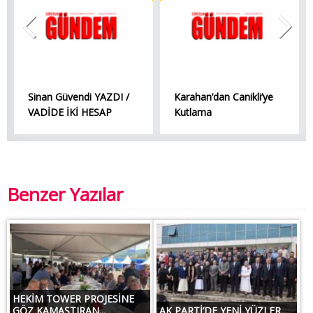
Sinan Güvendi YAZDI /
Karahan’dan Canikli’ye
VADİDE İKİ HESAP
Kutlama
Benzer Yazılar
HEKİM TOWER PROJESİNE
GÖZ KAMAŞTIRAN...
AK PARTİ’DE YENİ YÜZLER...