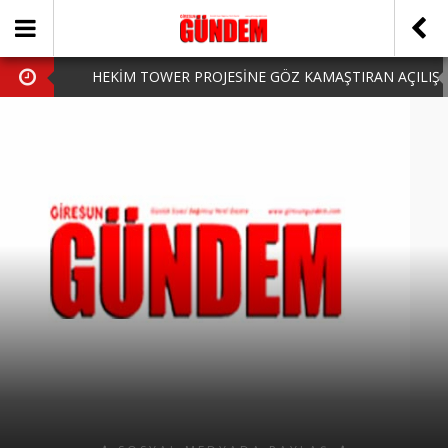
HEKİM TOWER PROJESİNE GÖZ KAMAŞTIRAN AÇILIŞ
AK PARTİ’DE YENİ YÜZLER
iPhone Arka Cam Değişimi ile Cihazınızı Koruyun
Hafta Sonu Şanlıurfa Çıkışlı Turlar Alternatifleri
HARUN CİCİ: VİDEOYU GÖRÜNCE GÖZLERİM DOLDU