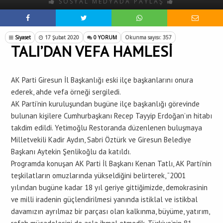
SOSYAL MEDYADA PAYLAŞ
Siyaset
17 Şubat 2020
0 YORUM
Okunma sayısı: 357
TALI’DAN VEFA HAMLESİ
AK Parti Giresun İl Başkanlığı eski ilçe başkanlarını onura
ederek, ahde vefa örneği sergiledi.
AK Parti’nin kuruluşundan bugüne ilçe başkanlığı görevinde
bulunan kişilere Cumhurbaşkanı Recep Tayyip Erdoğan’ın hitabı
takdim edildi. Yetimoğlu Restoranda düzenlenen buluşmaya
Milletvekili Kadir Aydın, Sabri Öztürk ve Giresun Belediye
Başkanı Aytekin Şenlikoğlu da katıldı.
Programda konuşan AK Parti İl Başkanı Kenan Tatlı, AK Parti’nin
teşkilatların omuzlarında yükseldiğini belirterek, “2001
yılından bugüne kadar 18 yıl geriye gittiğimizde, demokrasinin
ve milli iradenin güçlendirilmesi yanında istiklal ve istikbal
davamızın ayrılmaz bir parçası olan kalkınma, büyüme, yatırım,