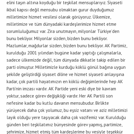
elini taşın altına koyduğu bir teşkilat mensuplarıyız. Siyaseti
ikbal kapısı değil mensubu olmaktan gurur duyduğumuz
milletimize hizmet vesilesi olarak görüyoruz. Ülkemize,
milletimize ve tüm dünyadaki kardeşlerimize hizmet etme
sorumluluğumuz var. Zira unutmayın, milyonlar Türkiye’den
bunu bekliyor. Milyonlar sizden, bizden bunu bekliyor.
Mazlumlar, mağdurlar sizden, bizden bunu bekliyor. AK Partimiz,
kurulduğu 2001 yılından bugüne kadar yaptığı çalışmalarla,
sadece ülkemizde değil, tüm dünyada dikkatle takip edilen bir
parti olmuştur. Milletimizle kurduğu köklü gönül bağına uygun
şekilde geliştirdiği siyaset diline ve hizmet siyaseti anlayışına
kadar, çok partili hayatımızın en köklü değişimlerinde hep AK
Parti’nin imzası vardır. AK Partide yeni eski diye bir kavram
yoktur, sadece görev değişikliği vardır. Her AK Partili son
nefesine kadar bu kutlu davanın mensubudur. Birlikte
yürüyecek daha çok yolumuz, bu eşsiz vatanı ve aziz milletimizi
layık olduğu yere taşıyacak daha çok vazifemiz var. Kurulduğu
günden beri teşkilatımız bünyesinde görev yapmış, partimize,
şehrimize, hizmet etmiş tüm kardeşlerime bu vesiyle teşekkür