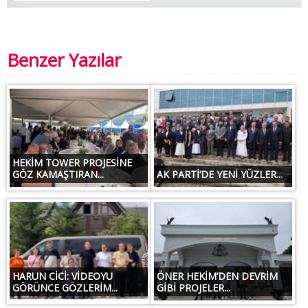
Benzer Yazılar
HEKİM TOWER PROJESİNE
GÖZ KAMAŞTIRAN...
AK PARTİ’DE YENİ YÜZLER...
HARUN CİCİ: VİDEOYU
ÖNER HEKİM’DEN DEVRİM
GÖRÜNCE GÖZLERİM...
GİBİ PROJELER...