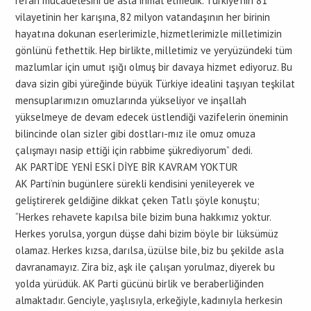
refah mücadelesini de asla ihmal etmedik. Türkiye’nin 81
vilayetinin her karışına, 82 milyon vatandaşının her birinin
hayatına dokunan eserlerimizle, hizmetlerimizle milletimizin
gönlünü fethettik. Hep birlikte, milletimiz ve yeryüzündeki tüm
mazlumlar için umut ışığı olmuş bir davaya hizmet ediyoruz. Bu
dava sizin gibi yüreğinde büyük Türkiye idealini taşıyan teşkilat
mensuplarımızın omuzlarında yükseliyor ve inşallah
yükselmeye de devam edecek üstlendiği vazifelerin öneminin
bilincinde olan sizler gibi dostları-mız ile omuz omuza
çalışmayı nasip ettiği için rabbime şükrediyorum” dedi.
AK PARTİDE YENİ ESKİ DİYE BİR KAVRAM YOKTUR
AK Parti’nin bugünlere sürekli kendisini yenileyerek ve
geliştirerek geldiğine dikkat çeken Tatlı şöyle konuştu;
“Herkes rehavete kapılsa bile bizim buna hakkımız yoktur.
Herkes yorulsa, yorgun düşse dahi bizim böyle bir lüksümüz
olamaz. Herkes kızsa, darılsa, üzülse bile, biz bu şekilde asla
davranamayız. Zira biz, aşk ile çalışan yorulmaz, diyerek bu
yolda yürüdük. AK Parti gücünü birlik ve beraberliğinden
almaktadır. Genciyle, yaşlısıyla, erkeğiyle, kadınıyla herkesin