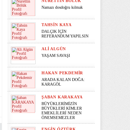
NURETTIN BÖLÜK
Namazı dosdoğru kılmak
TAHSIN KAYA
DALÇIK İÇİN
REFERANDUM YAPILSIN
ALI ALGÜN
YAŞAM SAVAŞI
HAKAN PEKDEMIR
ARADA KALAN DOĞA:
KARAGÖL
ŞABAN KARAKAYA
BÜYÜKLERİMİZİN
BÜYÜKLERİ KİMLER
EMEKLİLERİ NEDEN
ÖNEMSEMEZLER
ENGIN ÖZTÜRK