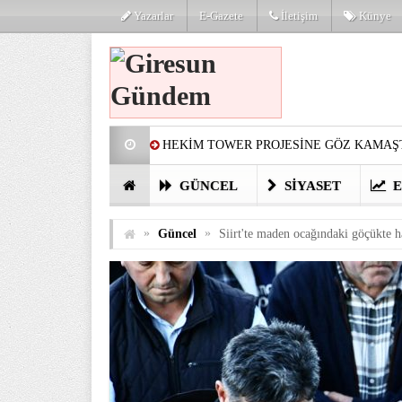
Yazarlar
E-Gazete
İletişim
Künye
HEKİM TOWER PROJESİNE GÖZ KAMAŞT
PARTİ’DE YENİ YÜZLER
HARUN Cİ
GÜNCEL
SIYASET
E
GÖZLERİM DOLDU
ÖNER HEKİM’D
»
»
Güncel
Siirt'te maden ocağındaki göçükte h
BİRİNCİSİ YAPILAN TAMDERE YAPRAKL
KATILIMCILARI COŞTURDU