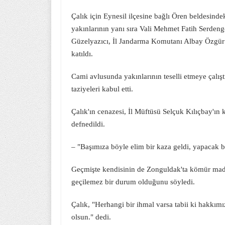
Çalık için Eynesil ilçesine bağlı Ören beldesind
yakınlarının yanı sıra Vali Mehmet Fatih Serde
Güzelyazıcı, İl Jandarma Komutanı Albay Özgür 
katıldı.
Cami avlusunda yakınlarının teselli etmeye çalış
taziyeleri kabul etti.
Çalık'ın cenazesi, İl Müftüsü Selçuk Kılıçbay'ın 
defnedildi.
– "Başımıza böyle elim bir kaza geldi, yapacak b
Geçmişte kendisinin de Zonguldak'ta kömür made
geçilemez bir durum olduğunu söyledi.
Çalık, "Herhangi bir ihmal varsa tabii ki hakkım
olsun." dedi.