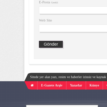
E-Posta
Gerekli
Web Site
Sitede yer alan yazı, resim ve haberler izinsiz ve kayna
E-Gazete Arşiv
Yazarlar
Künye