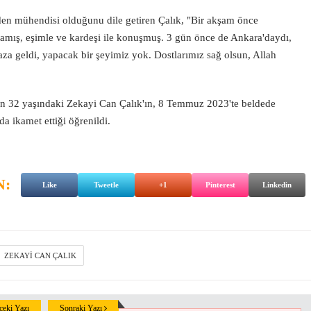
n mühendisi olduğunu dile getiren Çalık, "Bir akşam önce
amış, eşimle ve kardeşi ile konuşmuş. 3 gün önce de Ankara'daydı,
kaza geldi, yapacak bir şeyimiz yok. Dostlarımız sağ olsun, Allah
an 32 yaşındaki Zekayi Can Çalık'ın, 8 Temmuz 2023'te beldede
 ikamet ettiği öğrenildi.
N:
Like
Tweetle
+1
Pinterest
Linkedin
ZEKAYI CAN ÇALIK
eki Yazı
Sonraki Yazı