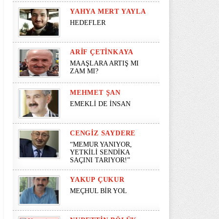
YAHYA MERT YAYLA
HEDEFLER
ARIF ÇETINKAYA
MAAŞLARA ARTIŞ MI
ZAM MI?
MEHMET ŞAN
EMEKLİ DE İNSAN
CENGIZ SAYDERE
“MEMUR YANIYOR,
YETKİLİ SENDİKA
SAÇINI TARIYOR!”
YAKUP ÇUKUR
MEÇHUL BİR YOL