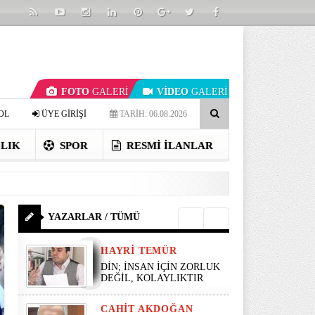
FOTO
GALERİ
VİDEO
GALERİ
OL
ÜYE GİRİŞİ
TARİH: 06.08.2026
LIK
SPOR
RESMI İLANLAR
YAZARLAR / TÜMÜ
HAYRI TEMÜR
DİN; İNSAN İÇİN ZORLUK
DEĞİL, KOLAYLIKTIR
CAHIT AKDOĞAN