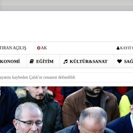
IRAN AÇILIŞ
AK
KAYIT 
Cİ: VİDEOYU GÖRÜNCE
KONOMI
EĞITIM
KÜLTÜR&SANAT
SAĞ
EN DEVRİM GİBİ PROJELER
ayatını kaybeden Çalık'ın cenazesi defnedildi
I OBASI YAYLA ŞENLİĞİ