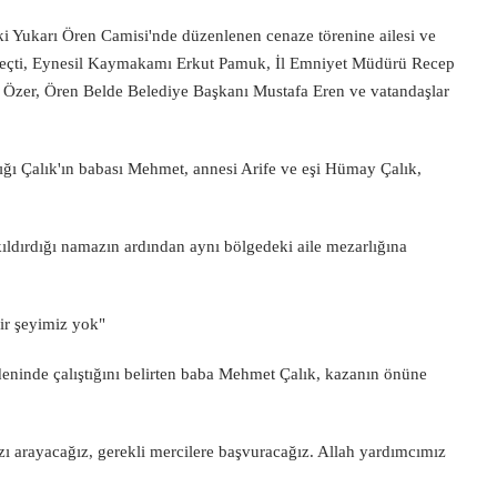
eki Yukarı Ören Camisi'nde düzenlenen cenaze törenine ailesi ve
ngeçti, Eynesil Kaymakamı Erkut Pamuk, İl Emniyet Müdürü Recep
Özer, Ören Belde Belediye Başkanı Mustafa Eren ve vatandaşlar
tığı Çalık'ın babası Mehmet, annesi Arife ve eşi Hümay Çalık,
kıldırdığı namazın ardından aynı bölgedeki aile mezarlığına
ir şeyimiz yok"
ninde çalıştığını belirten baba Mehmet Çalık, kazanın önüne
ızı arayacağız, gerekli mercilere başvuracağız. Allah yardımcımız