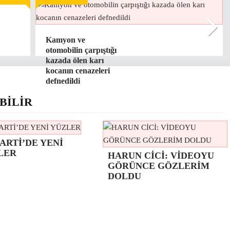
Kamyon ve
otomobilin çarpıştığı
kazada ölen karı
kocanın cenazeleri
defnedildi
BİLİR
ARTİ’DE YENİ
LER
HARUN CİCİ: VİDEOYU
GÖRÜNCE GÖZLERİM
DOLDU