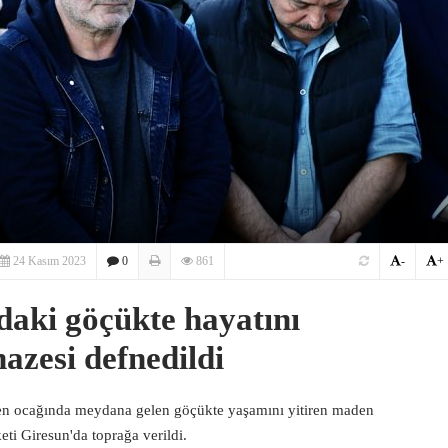
24 Kasım 2023
0
861
-
+
daki göçükte hayatını
azesi defnedildi
en ocağında meydana gelen göçükte yaşamını yitiren maden
ti Giresun'da toprağa verildi.