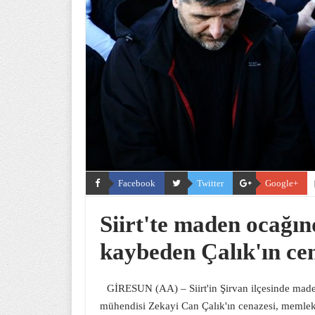
Facebook
Twitter
Google+
Siirt'te maden ocağın
kaybeden Çalık'ın cen
GİRESUN (AA) – Siirt'in Şirvan ilçesinde mad
mühendisi Zekayi Can Çalık'ın cenazesi, memleke