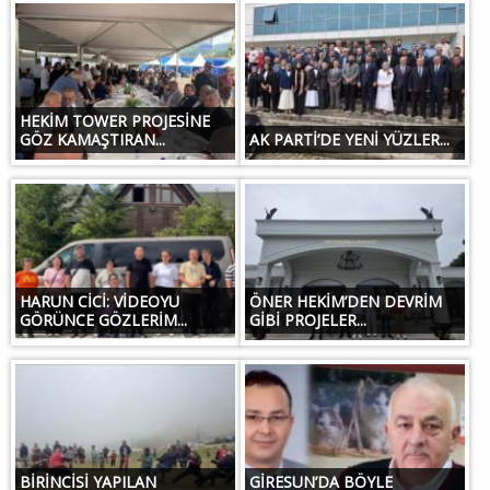
HEKİM TOWER PROJESİNE
GÖZ KAMAŞTIRAN...
AK PARTİ’DE YENİ YÜZLER...
HARUN CİCİ: VİDEOYU
ÖNER HEKİM’DEN DEVRİM
GÖRÜNCE GÖZLERİM...
GİBİ PROJELER...
BİRİNCİSİ YAPILAN
GİRESUN’DA BÖYLE