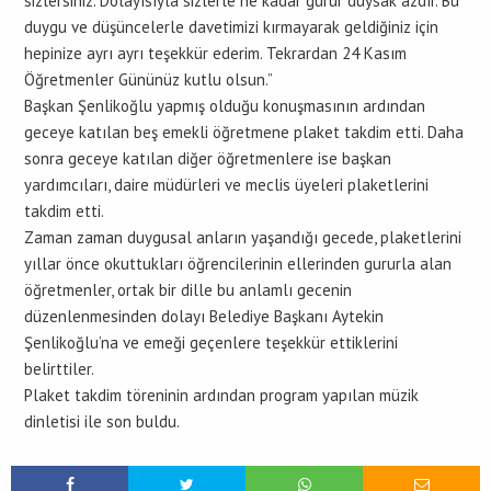
sizlersiniz. Dolayısıyla sizlerle ne kadar gurur duysak azdır. Bu
duygu ve düşüncelerle davetimizi kırmayarak geldiğiniz için
hepinize ayrı ayrı teşekkür ederim. Tekrardan 24 Kasım
Öğretmenler Gününüz kutlu olsun.”
Başkan Şenlikoğlu yapmış olduğu konuşmasının ardından
geceye katılan beş emekli öğretmene plaket takdim etti. Daha
sonra geceye katılan diğer öğretmenlere ise başkan
yardımcıları, daire müdürleri ve meclis üyeleri plaketlerini
takdim etti.
Zaman zaman duygusal anların yaşandığı gecede, plaketlerini
yıllar önce okuttukları öğrencilerinin ellerinden gururla alan
öğretmenler, ortak bir dille bu anlamlı gecenin
düzenlenmesinden dolayı Belediye Başkanı Aytekin
Şenlikoğlu’na ve emeği geçenlere teşekkür ettiklerini
belirttiler.
Plaket takdim töreninin ardından program yapılan müzik
dinletisi ile son buldu.