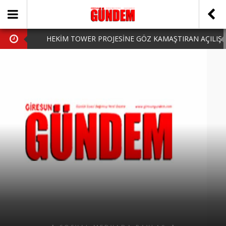
HEKİM TOWER PROJESİNE GÖZ KAMAŞTIRAN AÇILIŞ
AK PARTİ’DE YENİ YÜZLER
iPhone Arka Cam Değişimi ile Cihazınızı Koruyun
Hafta Sonu Şanlıurfa Çıkışlı Turlar Alternatifleri
HARUN CİCİ: VİDEOYU GÖRÜNCE GÖZLERİM DOLDU