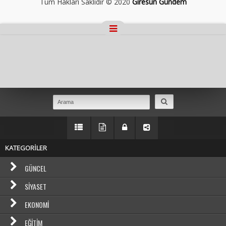
Tüm Hakları Saklıdır © 2020
Giresun Gündem
Masaüstü Görünümüne Geç
KATEGORİLER
GÜNCEL
SIYASET
EKONOMI
EĞITIM