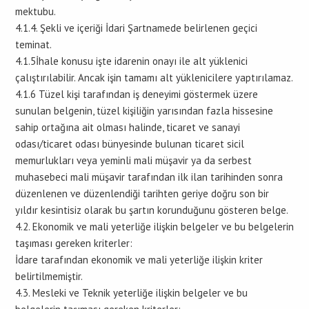
mektubu.
4.1.4. Şekli ve içeriği İdari Şartnamede belirlenen geçici
teminat.
4.1.5İhale konusu işte idarenin onayı ile alt yüklenici
çalıştırılabilir. Ancak işin tamamı alt yüklenicilere yaptırılamaz.
4.1.6 Tüzel kişi tarafından iş deneyimi göstermek üzere
sunulan belgenin, tüzel kişiliğin yarısından fazla hissesine
sahip ortağına ait olması halinde, ticaret ve sanayi
odası/ticaret odası bünyesinde bulunan ticaret sicil
memurlukları veya yeminli mali müşavir ya da serbest
muhasebeci mali müşavir tarafından ilk ilan tarihinden sonra
düzenlenen ve düzenlendiği tarihten geriye doğru son bir
yıldır kesintisiz olarak bu şartın korunduğunu gösteren belge.
4.2. Ekonomik ve mali yeterliğe ilişkin belgeler ve bu belgelerin
taşıması gereken kriterler:
İdare tarafından ekonomik ve mali yeterliğe ilişkin kriter
belirtilmemiştir.
4.3. Mesleki ve Teknik yeterliğe ilişkin belgeler ve bu