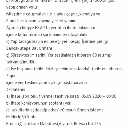
b) Niteliği, türü ve miktarı :1+250Km(Yeni yol), 1+500Km(Üst
yapı) orman yolu
iyileştirme çalışmaları ile 4 adet çeşme, kamelya ve
8 adet arı kovanı koyma yerleri yapımı
Ayrıntılı bilgiye EKAP’ta yer alan ihale dokümanı
içinde bulunan idari şartnameden ulaşılabilir.
c) Yapılacağı/teslim edileceği yer :Keşap İşletme Şefliği
Sancaklıtepe Bal Ormanı
ç) Süresi/teslim tarihi :Yer tesliminden itibaren 60 (altmış)
takvim günüdür.
d) İşe başlama tarihi :Sözleşmenin imzalandığı tarihten itibaren
3 gün
içinde yer teslimi yapılarak işe başlanacaktır.
3-İhalenin
a) İhale (son teklif verme) tarih ve saati :03.09.2020 – 10:00
b) İhale komisyonunun toplantı yeri
(e-tekliflerin açılacağı adres) :Giresun Orman İşletme
Müdürlüğü İhale
Bürosu,Çıtlakkale Mahallesi,Atatürk Bulvarı No:135