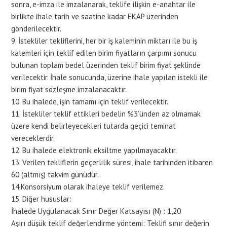
sonra, e-imza ile imzalanarak, teklife ilişkin e-anahtar ile
birlikte ihale tarih ve saatine kadar EKAP üzerinden
gönderilecektir.
9. İstekliler tekliflerini, her bir iş kaleminin miktarı ile bu iş
kalemleri için teklif edilen birim fiyatların çarpımı sonucu
bulunan toplam bedel üzerinden teklif birim fiyat şeklinde
verilecektir. İhale sonucunda, üzerine ihale yapılan istekli ile
birim fiyat sözleşme imzalanacaktır.
10. Bu ihalede, işin tamamı için teklif verilecektir.
11. İstekliler teklif ettikleri bedelin %3’ünden az olmamak
üzere kendi belirleyecekleri tutarda geçici teminat
vereceklerdir.
12. Bu ihalede elektronik eksiltme yapılmayacaktır.
13. Verilen tekliflerin geçerlilik süresi, ihale tarihinden itibaren
60 (altmış) takvim günüdür.
14.Konsorsiyum olarak ihaleye teklif verilemez.
15. Diğer hususlar:
İhalede Uygulanacak Sınır Değer Katsayısı (N) : 1,20
Aşırı düşük teklif değerlendirme yöntemi: Teklifi sınır değerin