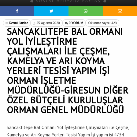
SOSYAL MEDYADA PAYLAŞ
Resmi İlanlar
25 Ağustos 2020
0 YORUM
Okunma sayısı: 423
SANCAKLITEPE BAL ORMANI
YOL İYİLEŞTİRME
ÇALIŞMALARI İLE ÇEŞME,
KAMELYA VE ARI KOYMA
YERLERİ TESİSİ YAPIM İŞİ
ORMAN İŞLETME
MÜDÜRLÜĞÜ-GİRESUN DİĞER
ÖZEL BÜTÇELİ KURULUŞLAR
ORMAN GENEL MÜDÜRLÜĞÜ
Sancaklıtepe Bal Ormanı Yol İyileştirme Çalışmaları ile Çeşme,
Kamelya ve Arı Koyma Yerleri Tesisi Yapım İşi yapım işi 4734