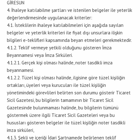
GİRESUN
4. İhaleye katılabilme şartları ve istenilen belgeler ile yeterlik
değerlendirmesinde uygulanacak kriterler:
4.1. İsteklilerin ihaleye katılabilmeleri için aşağıda sayılan
belgeler ve yeterlik kriterleri ile fiyat dışı unsurlara ilişkin
bilgileri e-teklifleri kapsamında beyan etmeleri gerekmektedir.
4.1.2. Teklif vermeye yetkili olduğunu gösteren İmza
Beyannamesi veya İmza Sirküleri.
4.1.2.1. Gerçek kişi olması halinde, noter tasdikli imza
beyannamesi.
4.1.2.2. Tüzel kişi olması halinde, ilgisine göre tüzel kişiliğin
ortakları, üyeleri veya kurucuları ile tüzel kişiliğin
yönetimindeki görevlileri belirten son durumu gösterir Ticaret
Sicil Gazetesi, bu bilgilerin tamamının bir Ticaret Sicil
Gazetesinde bulunmaması halinde, bu bilgilerin tümünü
göstermek üzere ilgili Ticaret Sicil Gazeteleri veya bu
hususları gösteren belgeler ile tüzel kişiliğin noter tasdikli
imza sirküleri,
4.1.3. Şekli ve içeriği İdari Şartnamede belirlenen teklif