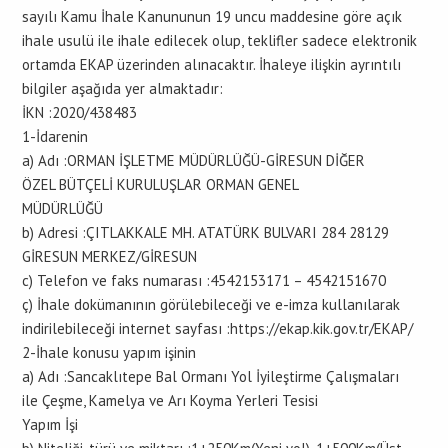
sayılı Kamu İhale Kanununun 19 uncu maddesine göre açık
ihale usulü ile ihale edilecek olup, teklifler sadece elektronik
ortamda EKAP üzerinden alınacaktır. İhaleye ilişkin ayrıntılı
bilgiler aşağıda yer almaktadır:
İKN :2020/438483
1-İdarenin
a) Adı :ORMAN İŞLETME MÜDÜRLÜĞÜ-GİRESUN DİĞER
ÖZEL BÜTÇELİ KURULUŞLAR ORMAN GENEL
MÜDÜRLÜĞÜ
b) Adresi :ÇITLAKKALE MH. ATATÜRK BULVARI 284 28129
GİRESUN MERKEZ/GİRESUN
c) Telefon ve faks numarası :4542153171 – 4542151670
ç) İhale dokümanının görülebileceği ve e-imza kullanılarak
indirilebileceği internet sayfası :https://ekap.kik.gov.tr/EKAP/
2-İhale konusu yapım işinin
a) Adı :Sancaklıtepe Bal Ormanı Yol İyileştirme Çalışmaları
ile Çeşme, Kamelya ve Arı Koyma Yerleri Tesisi
Yapım İşi