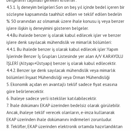
belgelerin taşıması gereken kriterler:
4.3.1. İş deneyim belgeleri:Son on beş yıl içinde bedel içeren bir
sözleşme kapsamında taahhüt edilen ve teklif edilen bedelin
% 50 oranından az olmamak üzere ihale konusu iş veya benzer
işlere ilişkin iş deneyimini gösteren belgeler.
4.4.Bu ihalede benzer iş olarak kabul edilecek işler ve benzer
işlere denk sayılacak mühendislik ve mimarlık bölümleri:
4.4.1. Bu ihalede benzer iş olarak kabul edilecek işler:Yapım
İşlerinde Benzer İş Grupları Listesinde yer alan A/V KARAYOLU
İŞLERİ (Altyapı+Üstyapı) benzer iş olarak kabul edilecektir.
4.4.2. Benzer işe denk sayılacak mühendislik veya mimarlık
bölümleri:İnşaat Mühendisliği veya Orman Mühendisliği
5. Ekonomik açıdan en avantajlı teklif sadece fiyat esasına
göre belirlenecektir.
6. İhaleye sadece yerli istekliler katılabilecektir.
7. İhale dokümanı EKAP üzerinden bedelsiz olarak görülebilir.
Ancak, ihaleye teklif verecek olanların, e-imza kullanarak
EKAP üzerinden ihale dokümanını indirmeleri zorunludur.
8. Teklifler, EKAP üzerinden elektronik ortamda hazırlandıktan