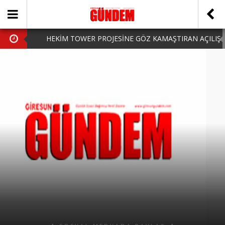
HEKİM TOWER PROJESİNE GÖZ KAMAŞTIRAN AÇILIŞ
AK PARTİ’DE YENİ YÜZLER
iPhone Arka Cam Değişimi ile Cihazınızı Koruyun
Hafta Sonu Şanlıurfa Çıkışlı Turlar Alternatifleri
HARUN CİCİ: VİDEOYU GÖRÜNCE GÖZLERİM DOLDU