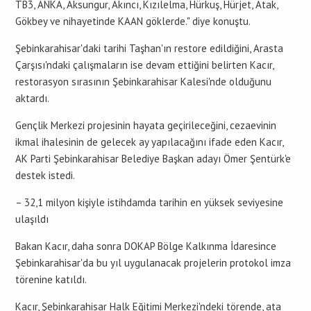
TB3, ANKA, Aksungur, Akıncı, Kızılelma, Hürkuş, Hürjet, Atak,
Gökbey ve nihayetinde KAAN göklerde." diye konuştu.
Şebinkarahisar'daki tarihi Taşhan'ın restore edildiğini, Arasta
Çarşısı'ndaki çalışmaların ise devam ettiğini belirten Kacır,
restorasyon sırasının Şebinkarahisar Kalesi'nde olduğunu
aktardı.
Gençlik Merkezi projesinin hayata geçirileceğini, cezaevinin
ikmal ihalesinin de gelecek ay yapılacağını ifade eden Kacır,
AK Parti Şebinkarahisar Belediye Başkan adayı Ömer Şentürk'e
destek istedi.
– 32,1 milyon kişiyle istihdamda tarihin en yüksek seviyesine
ulaşıldı
Bakan Kacır, daha sonra DOKAP Bölge Kalkınma İdaresince
Şebinkarahisar'da bu yıl uygulanacak projelerin protokol imza
törenine katıldı.
Kacır, Şebinkarahisar Halk Eğitimi Merkezi'ndeki törende, ata