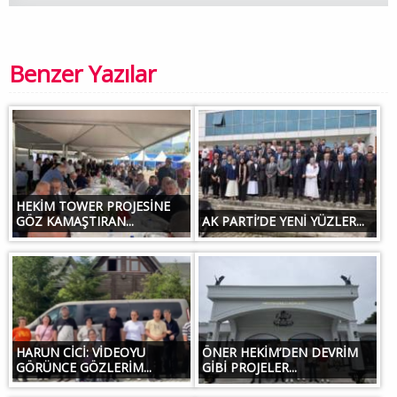
Benzer Yazılar
HEKİM TOWER PROJESİNE
GÖZ KAMAŞTIRAN...
AK PARTİ’DE YENİ YÜZLER...
HARUN CİCİ: VİDEOYU
ÖNER HEKİM’DEN DEVRİM
GÖRÜNCE GÖZLERİM...
GİBİ PROJELER...