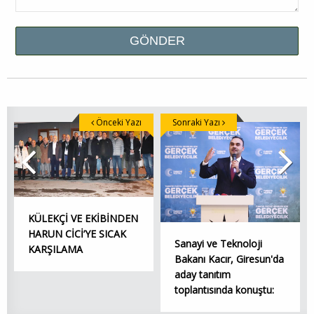
Önceki Yazı
Sonraki Yazı
KÜLEKÇİ VE EKİBİNDEN
HARUN CİCİ’YE SICAK
Sanayi ve Teknoloji
KARŞILAMA
Bakanı Kacır, Giresun'da
aday tanıtım
toplantısında konuştu: