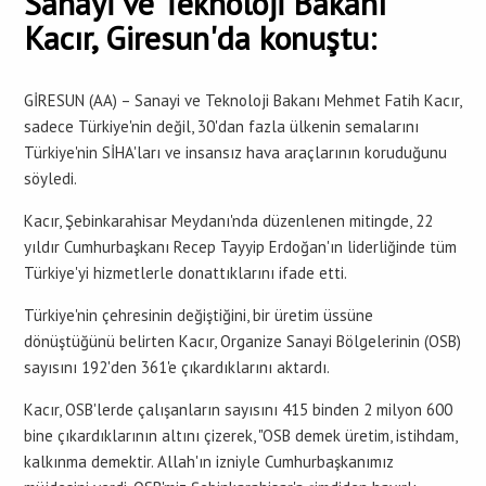
Sanayi ve Teknoloji Bakanı
Kacır, Giresun'da konuştu:
GİRESUN (AA) – Sanayi ve Teknoloji Bakanı Mehmet Fatih Kacır,
sadece Türkiye'nin değil, 30'dan fazla ülkenin semalarını
Türkiye'nin SİHA'ları ve insansız hava araçlarının koruduğunu
söyledi.
Kacır, Şebinkarahisar Meydanı'nda düzenlenen mitingde, 22
yıldır Cumhurbaşkanı Recep Tayyip Erdoğan'ın liderliğinde tüm
Türkiye'yi hizmetlerle donattıklarını ifade etti.
Türkiye'nin çehresinin değiştiğini, bir üretim üssüne
dönüştüğünü belirten Kacır, Organize Sanayi Bölgelerinin (OSB)
sayısını 192'den 361'e çıkardıklarını aktardı.
Kacır, OSB'lerde çalışanların sayısını 415 binden 2 milyon 600
bine çıkardıklarının altını çizerek, "OSB demek üretim, istihdam,
kalkınma demektir. Allah'ın izniyle Cumhurbaşkanımız