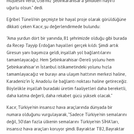
müjdesini verdi, OSB'miz Şebinkarahisar'a şimdiden hayırlı
uğurlu olsun." dedi.
Eğribel Tüneli'nin geçmişte bir hayal proje olarak görüldüğüne
dikkati çeken Kacır, şu değerlendirmede bulundu:
"Ama yurdun dört bir yanında, 81 şehrimizde olduğu gibi burada
da Recep Tayyip Erdoğan hayalleri gerçek kıldı. Şimdi artık
Giresun yanı başımıza geldi, inşallah yol bağlantılarını
tamamlayacağız. Hem Şebinkarahisar-Dereli yolunu hem
Şebinkarahisar'ın İstanbul istikametindeki yolunu hızla
tamamlayacağız ve burayı ana ulaşım hattının merkezi haline,
Karadeniz'in İç Anadolu ile bağlantı noktası haline getireceğiz.
Böylelikle inşallah buradaki üretim faaliyetleri daha bereketli,
daha katma değerli, daha rekabet gücü yüksek olacak."
Kacır, Türkiye'nin insansız hava araçlarında dünyada bir
numara olduğunu vurgulayarak, "Sadece Türkiye'nin semalarını
değil, 30'dan fazla ülkenin semalarını Türkiye'nin SİHA'ları,
insansız hava araçları koruyor şimdi. Bayraktar TB2, Bayraktar