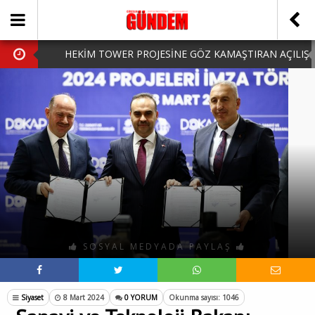
HEKİM TOWER PROJESİNE GÖZ KAMAŞTIRAN AÇILIŞ
AK PARTİ’DE YENİ YÜZLER
iPhone Arka Cam Değişimi ile Cihazınızı Koruyun
Hafta Sonu Şanlıurfa Çıkışlı Turlar Alternatifleri
HARUN CİCİ: VİDEOYU GÖRÜNCE GÖZLERİM DOLDU
SOSYAL MEDYADA PAYLAŞ
Siyaset
8 Mart 2024
0 YORUM
Okunma sayısı: 1046