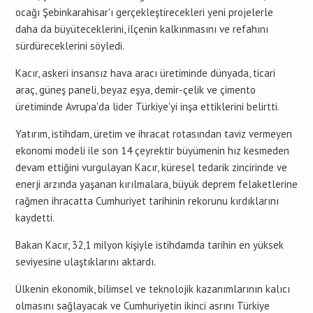
ocağı Şebinkarahisar'ı gerçekleştirecekleri yeni projelerle
daha da büyüteceklerini, ilçenin kalkınmasını ve refahını
sürdüreceklerini söyledi.
Kacır, askeri insansız hava aracı üretiminde dünyada, ticari
araç, güneş paneli, beyaz eşya, demir-çelik ve çimento
üretiminde Avrupa'da lider Türkiye'yi inşa ettiklerini belirtti.
Yatırım, istihdam, üretim ve ihracat rotasından taviz vermeyen
ekonomi modeli ile son 14 çeyrektir büyümenin hız kesmeden
devam ettiğini vurgulayan Kacır, küresel tedarik zincirinde ve
enerji arzında yaşanan kırılmalara, büyük deprem felaketlerine
rağmen ihracatta Cumhuriyet tarihinin rekorunu kırdıklarını
kaydetti.
Bakan Kacır, 32,1 milyon kişiyle istihdamda tarihin en yüksek
seviyesine ulaştıklarını aktardı.
Ülkenin ekonomik, bilimsel ve teknolojik kazanımlarının kalıcı
olmasını sağlayacak ve Cumhuriyetin ikinci asrını Türkiye