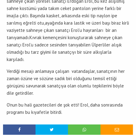
sahneye çıkan yöresel sanatçı Erdoğan Erol, bu kez alışılmış
sahne kostümü yada takım ceket pantolon yerine farklı bir
imajla çıktı. Başında kasket, arkasında eski tip naylon ipe
sarılmış eğrelti otu,ayağında kara lastik ve üzeri başı biraz kirli
vaziyette sahneye çıkan sanatçı Erol’u hayranları bir an
tanıyamadı.Kıvrak kemençesini konuşturarak sahneye çıkan
sanatçı Erol’u sadece sesinden tanıyabilen Ülperliler alışık
olmadığı bu tarz giyimi ile sanatçıyı bir süre alkışlarla
karşıladı.
Verdiği mesajı anlamaya çalışan vatandaşlar, sanatçının her
zaman özüne ve sözüne sadık biri olduğunu temsil ettiği
görüşünü savunarak sanatçıya olan olumlu tepkilerini böyle
dile getirdiler.
O’nun bu hali gazetecileri de şok etti! Erol, daha sonrasında
programı bu kıyafetle bitirdi.