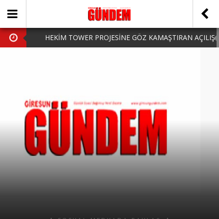
HEKİM TOWER PROJESİNE GÖZ KAMAŞTIRAN AÇILIŞ
AK PARTİ’DE YENİ YÜZLER
iPhone Arka Cam Değişimi ile Cihazınızı Koruyun
Hafta Sonu Şanlıurfa Çıkışlı Turlar Alternatifleri
HARUN CİCİ: VİDEOYU GÖRÜNCE GÖZLERİM DOLDU