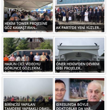
HEKİM TOWER PROJESİNE
GÖZ KAMAŞTIRAN...
AK PARTİ’DE YENİ YÜZLER...
HARUN CİCİ: VİDEOYU
ÖNER HEKİM’DEN DEVRİM
GÖRÜNCE GÖZLERİM...
GİBİ PROJELER...
BİRİNCİSİ YAPILAN
GİRESUN’DA BÖYLE
TAMDERE YAPRAKLI OBASI...
DOKTORLAR DA VAR...