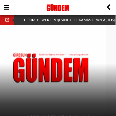
HEKİM TOWER PROJESİNE GÖZ KAMAŞTIRAN AÇILIŞ
AK PARTİ’DE YENİ YÜZLER
iPhone Arka Cam Değişimi ile Cihazınızı Koruyun
Hafta Sonu Şanlıurfa Çıkışlı Turlar Alternatifleri
HARUN CİCİ: VİDEOYU GÖRÜNCE GÖZLERİM DOLDU