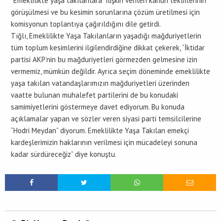
“Emeklilikte yaşa takılanlara” ilişkin verilen kanun tekliflerinin
görüşülmesi ve bu kesimin sorunlarına çözüm üretilmesi için
komisyonun toplantıya çağırıldığını dile getirdi.
Tığlı, Emeklilikte Yaşa Takılanların yaşadığı mağduriyetlerin
tüm toplum kesimlerini ilgilendirdiğine dikkat çekerek, “İktidar
partisi AKP’nin bu mağduriyetleri görmezden gelmesine izin
vermemiz, mümkün değildir. Ayrıca seçim döneminde emeklilikte
yaşa takılan vatandaşlarımızın mağduriyetleri üzerinden
vaatte bulunan muhalefet partilerini de bu konudaki
samimiyetlerini göstermeye davet ediyorum. Bu konuda
açıklamalar yapan ve sözler veren siyasi parti temsilcilerine
“Hodri Meydan” diyorum. Emeklilikte Yaşa Takılan emekçi
kardeşlerimizin haklarının verilmesi için mücadeleyi sonuna
kadar sürdüreceğiz” diye konuştu.