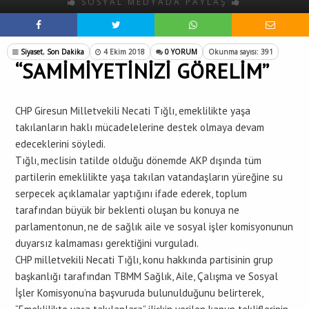
SOSYAL MEDYADA PAYLAŞ
Siyaset
,
Son Dakika
4 Ekim 2018
0 YORUM
Okunma sayısı: 391
“SAMİMİYETİNİZİ GÖRELİM”
CHP Giresun Milletvekili Necati Tığlı, emeklilikte yaşa
takılanların haklı mücadelelerine destek olmaya devam
edeceklerini söyledi.
Tığlı, meclisin tatilde olduğu dönemde AKP dışında tüm
partilerin emeklilikte yaşa takılan vatandaşların yüreğine su
serpecek açıklamalar yaptığını ifade ederek, toplum
tarafından büyük bir beklenti oluşan bu konuya ne
parlamentonun, ne de sağlık aile ve sosyal işler komisyonunun
duyarsız kalmaması gerektiğini vurguladı.
CHP milletvekili Necati Tığlı, konu hakkında partisinin grup
başkanlığı tarafından TBMM Sağlık, Aile, Çalışma ve Sosyal
İşler Komisyonu’na başvuruda bulunulduğunu belirterek,