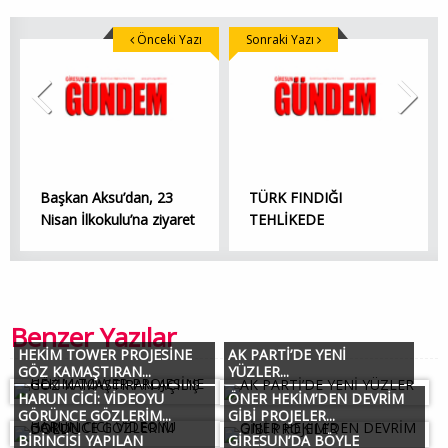
Önceki Yazı
Sonraki Yazı
Başkan Aksu’dan, 23
TÜRK FINDIĞI
Nisan İlkokulu’na ziyaret
TEHLİKEDE
Benzer Yazılar
HEKİM TOWER PROJESİNE
AK PARTİ’DE YENİ
GÖZ KAMAŞTIRAN...
YÜZLER...
HARUN CİCİ: VİDEOYU
ÖNER HEKİM’DEN DEVRİM
GÖRÜNCE GÖZLERİM...
GİBİ PROJELER...
BİRİNCİSİ YAPILAN
GİRESUN’DA BÖYLE