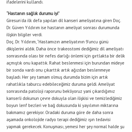
ifadelerini kullandı.
“Hastanın sağlık durumu iyi”
Giresun’da ilk defa yapılan dil kanseri ameliyatına giren Doç.
Dr. Güven Yıldırım ise hastanın ameliyat sonrası durumunda
ilişkin bilgiler verdi.
Doç. Dr. Yıldırım, “Hastamızın ameliyatının 9’uncu günü
dikişlerini aldık. Daha önce trakeostomi dediğimiz dil ameliyatı
sonrasında olası bir nefes darlığı önlemi için gırtlakta bir delik
açmıştık onu kapattık. Rahat beslenmesi için burundan mideye
bir sonda vardı onu çıkarttık artık ağızdan beslenmeye
başladı. Her şey tamam olmuş durumda bizim için artık
rahatlıkla taburcu edebileceğimiz duruma geldi. Ameliyat
sonrasında patoloji raporunu bekliyoruz yani çıkardığımız
kanserli dokunun çevre dokuyla olan ilişkisi ve temizlediğimiz
boyun lenf bezleri ve bağ dokusunda ki yayılımın miktarına
bakmamız gerekiyor. Oradaki duruma göre de daha sonra
aşamada onkolojide radyo terapi dediğimiz ışın tedavisi
yapmak gerekecek. Konuşması, yemesi her şey normal halde şu