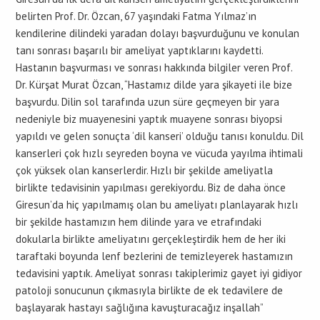
belirten Prof. Dr. Özcan, 67 yaşındaki Fatma Yılmaz’ın
kendilerine dilindeki yaradan dolayı başvurduğunu ve konulan
tanı sonrası başarılı bir ameliyat yaptıklarını kaydetti.
Hastanın başvurması ve sonrası hakkında bilgiler veren Prof.
Dr. Kürşat Murat Özcan, “Hastamız dilde yara şikayeti ile bize
başvurdu. Dilin sol tarafında uzun süre geçmeyen bir yara
nedeniyle biz muayenesini yaptık muayene sonrası biyopsi
yapıldı ve gelen sonuçta ‘dil kanseri’ olduğu tanısı konuldu. Dil
kanserleri çok hızlı seyreden boyna ve vücuda yayılma ihtimali
çok yüksek olan kanserlerdir. Hızlı bir şekilde ameliyatla
birlikte tedavisinin yapılması gerekiyordu. Biz de daha önce
Giresun’da hiç yapılmamış olan bu ameliyatı planlayarak hızlı
bir şekilde hastamızın hem dilinde yara ve etrafındaki
dokularla birlikte ameliyatını gerçekleştirdik hem de her iki
taraftaki boyunda lenf bezlerini de temizleyerek hastamızın
tedavisini yaptık. Ameliyat sonrası takiplerimiz gayet iyi gidiyor
patoloji sonucunun çıkmasıyla birlikte de ek tedavilere de
başlayarak hastayı sağlığına kavuşturacağız inşallah”