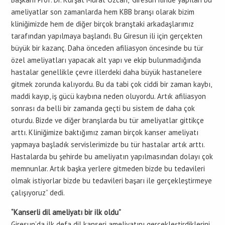
ameliyatlar son zamanlarda hem KBB branşı olarak bizim
kliniğimizde hem de diğer birçok branştaki arkadaşlarımız
tarafından yapılmaya başlandı. Bu Giresun ili için gerçekten
büyük bir kazanç. Daha önceden afiliasyon öncesinde bu tür
özel ameliyatları yapacak alt yapı ve ekip bulunmadığında
hastalar genellikle çevre illerdeki daha büyük hastanelere
gitmek zorunda kalıyordu. Bu da tabi çok ciddi bir zaman kaybı,
maddi kayıp, iş gücü kaybına neden oluyordu. Artık afiliasyon
sonrası da belli bir zamanda geçti bu sistem de daha çok
oturdu. Bizde ve diğer branşlarda bu tür ameliyatlar gittikçe
arttı. Kliniğimize baktığımız zaman birçok kanser ameliyatı
yapmaya başladık servislerimizde bu tür hastalar artık arttı.
Hastalarda bu şehirde bu ameliyatın yapılmasından dolayı çok
memnunlar. Artık başka yerlere gitmeden bizde bu tedavileri
olmak istiyorlar bizde bu tedavileri başarı ile gerçekleştirmeye
çalışıyoruz” dedi.
“Kanserli dil ameliyatı bir ilk oldu”
Giresun’da ilk defa dil kanseri ameliyatını gerçekleştirdiklerini