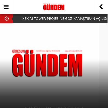
HEKİM TOWER PROJESİNE GÖZ KAMAŞTIRAN AÇILIŞ
AK PARTİ’DE YENİ YÜZLER
iPhone Arka Cam Değişimi ile Cihazınızı Koruyun
Hafta Sonu Şanlıurfa Çıkışlı Turlar Alternatifleri
HARUN CİCİ: VİDEOYU GÖRÜNCE GÖZLERİM DOLDU