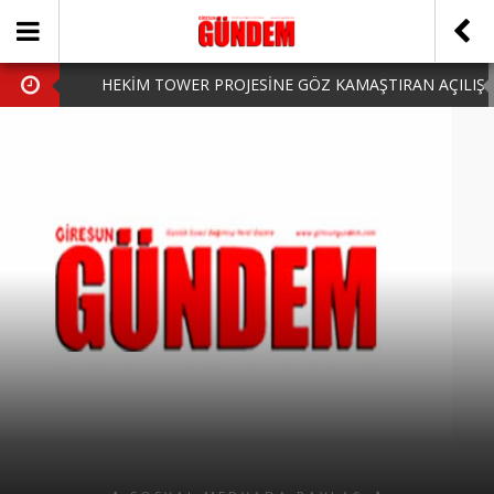
HEKİM TOWER PROJESİNE GÖZ KAMAŞTIRAN AÇILIŞ
AK PARTİ’DE YENİ YÜZLER
iPhone Arka Cam Değişimi ile Cihazınızı Koruyun
Hafta Sonu Şanlıurfa Çıkışlı Turlar Alternatifleri
HARUN CİCİ: VİDEOYU GÖRÜNCE GÖZLERİM DOLDU