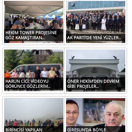
HEKİM TOWER PROJESİNE
GÖZ KAMAŞTIRAN...
AK PARTİ’DE YENİ YÜZLER...
HARUN CİCİ: VİDEOYU
ÖNER HEKİM’DEN DEVRİM
GÖRÜNCE GÖZLERİM...
GİBİ PROJELER...
BİRİNCİSİ YAPILAN
GİRESUN’DA BÖYLE