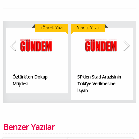
Önceki Yazı
Sonraki Yazı
Öztürk’ten Dokap
SP’den Stad Arazisinin
Müjdesi
Toki’ye Verilmesine
İsyan
Benzer Yazılar