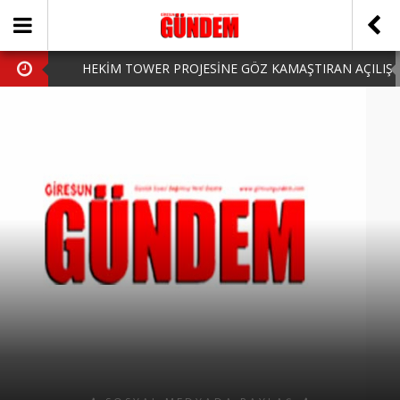
HEKİM TOWER PROJESİNE GÖZ KAMAŞTIRAN AÇILIŞ
AK PARTİ’DE YENİ YÜZLER
iPhone Arka Cam Değişimi ile Cihazınızı Koruyun
Hafta Sonu Şanlıurfa Çıkışlı Turlar Alternatifleri
HARUN CİCİ: VİDEOYU GÖRÜNCE GÖZLERİM DOLDU