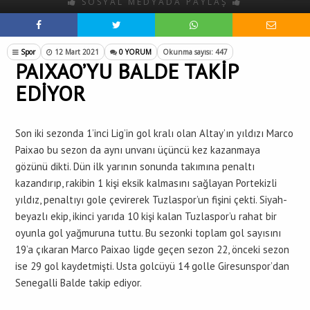
SOSYAL MEDYADA PAYLAŞ
Spor
12 Mart 2021
0 YORUM
Okunma sayısı: 447
PAIXAO’YU BALDE TAKİP
EDİYOR
Son iki sezonda 1’inci Lig’in gol kralı olan Altay’ın yıldızı Marco
Paixao bu sezon da aynı unvanı üçüncü kez kazanmaya
gözünü dikti. Dün ilk yarının sonunda takımına penaltı
kazandırıp, rakibin 1 kişi eksik kalmasını sağlayan Portekizli
yıldız, penaltıyı gole çevirerek Tuzlaspor’un fişini çekti. Siyah-
beyazlı ekip, ikinci yarıda 10 kişi kalan Tuzlaspor’u rahat bir
oyunla gol yağmuruna tuttu. Bu sezonki toplam gol sayısını
19’a çıkaran Marco Paixao ligde geçen sezon 22, önceki sezon
ise 29 gol kaydetmişti. Usta golcüyü 14 golle Giresunspor’dan
Senegalli Balde takip ediyor.