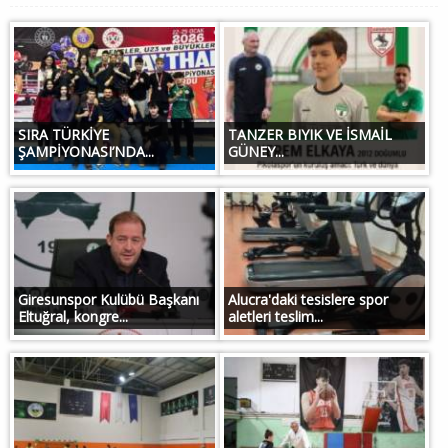
SIRA TÜRKİYE
TANZER BIYIK VE İSMAİL
ŞAMPİYONASI’NDA...
GÜNEY...
Giresunspor Kulübü Başkanı
Alucra'daki tesislere spor
Eltuğral, kongre...
aletleri teslim...