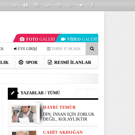
FOTO
GALERİ
VİDEO
GALERİ
OL
ÜYE GİRİŞİ
TARİH: 07.08.2026
LIK
SPOR
RESMI İLANLAR
YAZARLAR / TÜMÜ
HAYRI TEMÜR
DİN; İNSAN İÇİN ZORLUK
DEĞİL, KOLAYLIKTIR
CAHIT AKDOĞAN