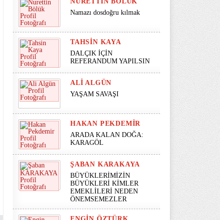
NURETTIN BÖLÜK
Namazı dosdoğru kılmak
TAHSIN KAYA
DALÇIK İÇİN
REFERANDUM YAPILSIN
ALI ALGÜN
YAŞAM SAVAŞI
HAKAN PEKDEMIR
ARADA KALAN DOĞA:
KARAGÖL
ŞABAN KARAKAYA
BÜYÜKLERİMİZİN
BÜYÜKLERİ KİMLER
EMEKLİLERİ NEDEN
ÖNEMSEMEZLER
ENGIN ÖZTÜRK