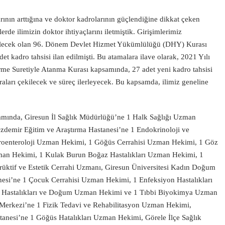
rının arttığına ve doktor kadrolarının güçlendiğine dikkat çeken
rde ilimizin doktor ihtiyaçlarını iletmiştik. Girişimlerimiz
kilecek olan 96. Dönem Devlet Hizmet Yükümlülüğü (DHY) Kurası
t kadro tahsisi ilan edilmişti. Bu atamalara ilave olarak, 2021 Yılı
irme Suretiyle Atanma Kurası kapsamında, 27 adet yeni kadro tahsisi
raları çekilecek ve süreç ilerleyecek. Bu kapsamda, ilimiz geneline
apsamında, Giresun İl Sağlık Müdürlüğü’ne 1 Halk Sağlığı Uzman
 Özdemir Eğitim ve Araştırma Hastanesi’ne 1 Endokrinoloji ve
roenteroloji Uzman Hekimi, 1 Göğüs Cerrahisi Uzman Hekimi, 1 Göz
zman Hekimi, 1 Kulak Burun Boğaz Hastalıkları Uzman Hekimi, 1
üktif ve Estetik Cerrahi Uzmanı, Giresun Üniversitesi Kadın Doğum
nesi’ne 1 Çocuk Cerrahisi Uzman Hekimi, 1 Enfeksiyon Hastalıkları
n Hastalıkları ve Doğum Uzman Hekimi ve 1 Tıbbi Biyokimya Uzman
 Merkezi’ne 1 Fizik Tedavi ve Rehabilitasyon Uzman Hekimi,
tanesi’ne 1 Göğüs Hatalıkları Uzman Hekimi, Görele İlçe Sağlık