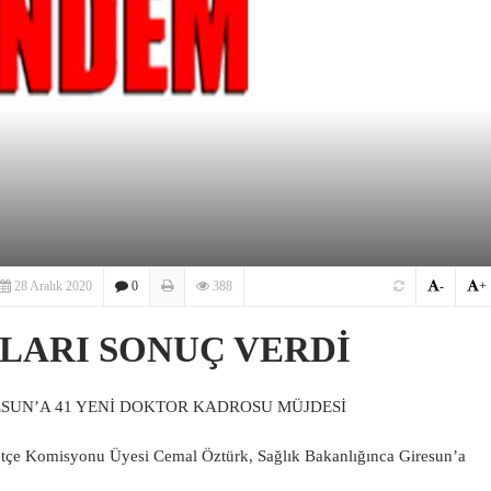
28 Aralık 2020
0
388
-
+
LARI SONUÇ VERDİ
ESUN’A 41 YENİ DOKTOR KADROSU MÜJDESİ
ütçe Komisyonu Üyesi Cemal Öztürk, Sağlık Bakanlığınca Giresun’a