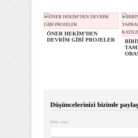
ÖNER HEKİM’DEN
DEVRİM GİBİ PROJELER
BİRİ
TAM
OBA
Düşüncelerinizi bizimle paylaş
İsim
Gerekli