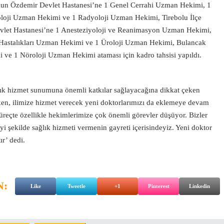
gun Özdemir Devlet Hastanesi’ne 1 Genel Cerrahi Uzman Hekimi, 1
loji Uzman Hekimi ve 1 Radyoloji Uzman Hekimi, Tirebolu İlçe
evlet Hastanesi’ne 1 Anesteziyoloji ve Reanimasyon Uzman Hekimi,
Hastalıkları Uzman Hekimi ve 1 Üroloji Uzman Hekimi, Bulancak
ve 1 Nöroloji Uzman Hekimi ataması için kadro tahsisi yapıldı.
lık hizmet sunumuna önemli katkılar sağlayacağına dikkat çeken
n, ilimize hizmet verecek yeni doktorlarımızı da eklemeye devam
üreçte özellikle hekimlerimize çok önemli görevler düşüyor. Bizler
yi şekilde sağlık hizmeti vermenin gayreti içerisindeyiz. Yeni doktor
r’ dedi.
N:
Like
Tweetle
+1
Pinterest
Linkedin