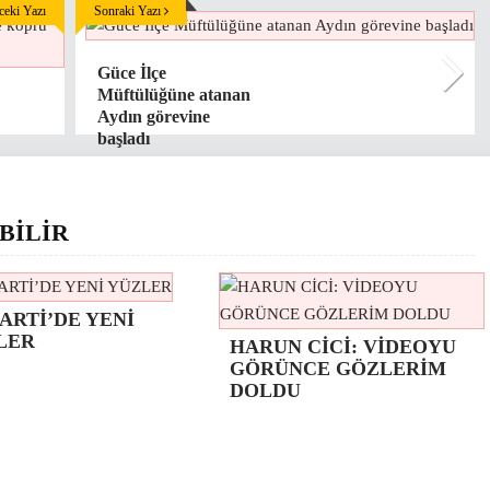
eki Yazı
Sonraki Yazı
Güce İlçe
Müftülüğüne atanan
Aydın görevine
başladı
BİLİR
ARTİ’DE YENİ
LER
HARUN CİCİ: VİDEOYU
GÖRÜNCE GÖZLERİM
DOLDU