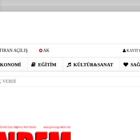
IRAN AÇILIŞ
AK
KAYIT 
Cİ: VİDEOYU GÖRÜNCE
KONOMI
EĞITIM
KÜLTÜR&SANAT
SAĞ
EN DEVRİM GİBİ PROJELER
 VERDİ
I OBASI YAYLA ŞENLİĞİ