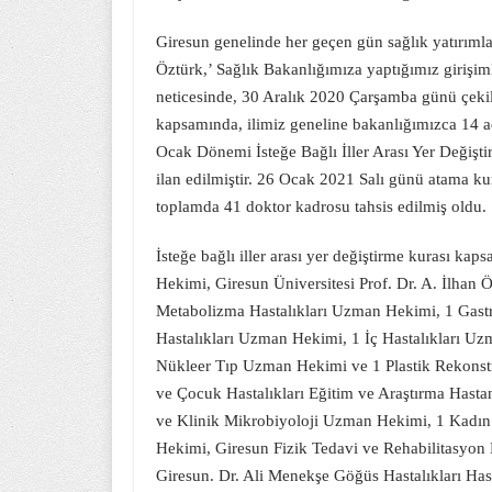
Giresun genelinde her geçen gün sağlık yatırımla
Öztürk,’ Sağlık Bakanlığımıza yaptığımız girişimle
neticesinde, 30 Aralık 2020 Çarşamba günü çe
kapsamında, ilimiz geneline bakanlığımızca 14 ade
Ocak Dönemi İsteğe Bağlı İller Arası Yer Değişt
ilan edilmiştir. 26 Ocak 2021 Salı günü atama ku
toplamda 41 doktor kadrosu tahsis edilmiş oldu.
İsteğe bağlı iller arası yer değiştirme kurası k
Hekimi, Giresun Üniversitesi Prof. Dr. A. İlhan
Metabolizma Hastalıkları Uzman Hekimi, 1 Gast
Hastalıkları Uzman Hekimi, 1 İç Hastalıkları U
Nükleer Tıp Uzman Hekimi ve 1 Plastik Rekonstr
ve Çocuk Hastalıkları Eğitim ve Araştırma Hasta
ve Klinik Mikrobiyoloji Uzman Hekimi, 1 Kadı
Hekimi, Giresun Fizik Tedavi ve Rehabilitasyon
Giresun. Dr. Ali Menekşe Göğüs Hastalıkları Has