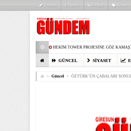
Yazarlar
E-Gazete
İletişim
Künye
HEKİM TOWER PROJESİNE GÖZ KAMAŞT
PARTİ’DE YENİ YÜZLER
HARUN Cİ
GÜNCEL
SIYASET
E
GÖZLERİM DOLDU
ÖNER HEKİM’D
»
»
Güncel
ÖZTÜRK’ÜN ÇABALARI SONUÇ
BİRİNCİSİ YAPILAN TAMDERE YAPRAKL
KATILIMCILARI COŞTURDU