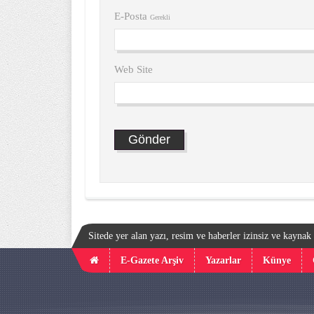
E-Posta
Gerekli
Web Site
Sitede yer alan yazı, resim ve haberler izinsiz ve kayna
E-Gazete Arşiv
Yazarlar
Künye