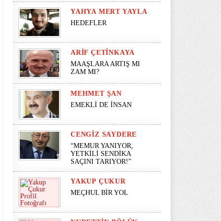
YAHYA MERT YAYLA
HEDEFLER
ARIF ÇETINKAYA
MAAŞLARA ARTIŞ MI
ZAM MI?
MEHMET ŞAN
EMEKLİ DE İNSAN
CENGIZ SAYDERE
“MEMUR YANIYOR,
YETKİLİ SENDİKA
SAÇINI TARIYOR!”
YAKUP ÇUKUR
MEÇHUL BİR YOL