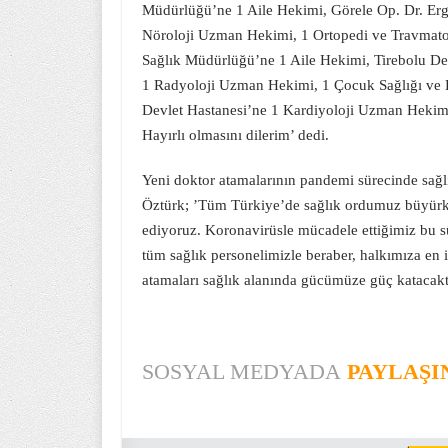
Müdürlüğü’ne 1 Aile Hekimi, Görele Op. Dr. Er
Nöroloji Uzman Hekimi, 1 Ortopedi ve Travmato
Sağlık Müdürlüğü’ne 1 Aile Hekimi, Tirebolu D
1 Radyoloji Uzman Hekimi, 1 Çocuk Sağlığı ve 
Devlet Hastanesi’ne 1 Kardiyoloji Uzman Hekimi 
Hayırlı olmasını dilerim’ dedi.
Yeni doktor atamalarının pandemi sürecinde sağ
Öztürk; ’Tüm Türkiye’de sağlık ordumuz büyürke
ediyoruz. Koronavirüsle mücadele ettiğimiz bu s
tüm sağlık personelimizle beraber, halkımıza en i
atamaları sağlık alanında gücümüze güç katacaktı
SOSYAL MEDYADA
PAYLAŞI