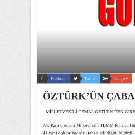
Facebook
Twitter
Google+
ÖZTÜRK’ÜN ÇABA
MİLLETVEKİLİ CEMAL ÖZTÜRK’TEN GİR
AK Parti Giresun Milletvekili, TBMM Plan ve B
41 yeni doktor kadrosu tahsis edildiğini bildirdi.