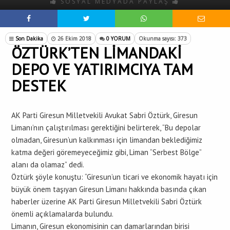
SOSYAL MEDYADA PAYLAŞ
Son Dakika
26 Ekim 2018
0 YORUM
Okunma sayısı: 373
ÖZTÜRK’TEN LİMANDAKİ
DEPO VE YATIRIMCIYA TAM
DESTEK
AK Parti Giresun Milletvekili Avukat Sabri Öztürk, Giresun
Limanı’nın çalıştırılması gerektiğini belirterek, “Bu depolar
olmadan, Giresun’un kalkınması için limandan beklediğimiz
katma değeri göremeyeceğimiz gibi, Liman “Serbest Bölge”
alanı da olamaz” dedi.
Öztürk şöyle konuştu: “Giresun’un ticari ve ekonomik hayatı için
büyük önem taşıyan Giresun Limanı hakkında basında çıkan
haberler üzerine AK Parti Giresun Milletvekili Sabri Öztürk
önemli açıklamalarda bulundu.
Limanın, Giresun ekonomisinin can damarlarından birisi