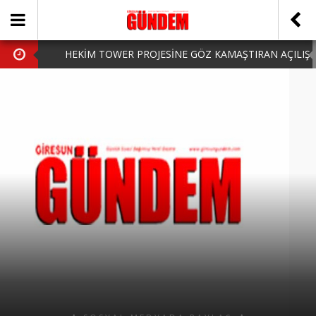
HEKİM TOWER PROJESİNE GÖZ KAMAŞTIRAN AÇILIŞ
AK PARTİ’DE YENİ YÜZLER
iPhone Arka Cam Değişimi ile Cihazınızı Koruyun
Hafta Sonu Şanlıurfa Çıkışlı Turlar Alternatifleri
HARUN CİCİ: VİDEOYU GÖRÜNCE GÖZLERİM DOLDU