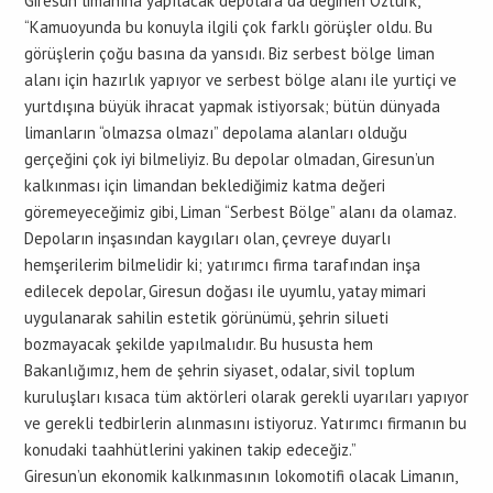
Giresun limanına yapılacak depolara da değinen Öztürk,
“Kamuoyunda bu konuyla ilgili çok farklı görüşler oldu. Bu
görüşlerin çoğu basına da yansıdı. Biz serbest bölge liman
alanı için hazırlık yapıyor ve serbest bölge alanı ile yurtiçi ve
yurtdışına büyük ihracat yapmak istiyorsak; bütün dünyada
limanların “olmazsa olmazı” depolama alanları olduğu
gerçeğini çok iyi bilmeliyiz. Bu depolar olmadan, Giresun’un
kalkınması için limandan beklediğimiz katma değeri
göremeyeceğimiz gibi, Liman “Serbest Bölge” alanı da olamaz.
Depoların inşasından kaygıları olan, çevreye duyarlı
hemşerilerim bilmelidir ki; yatırımcı firma tarafından inşa
edilecek depolar, Giresun doğası ile uyumlu, yatay mimari
uygulanarak sahilin estetik görünümü, şehrin silueti
bozmayacak şekilde yapılmalıdır. Bu hususta hem
Bakanlığımız, hem de şehrin siyaset, odalar, sivil toplum
kuruluşları kısaca tüm aktörleri olarak gerekli uyarıları yapıyor
ve gerekli tedbirlerin alınmasını istiyoruz. Yatırımcı firmanın bu
konudaki taahhütlerini yakinen takip edeceğiz.”
Giresun’un ekonomik kalkınmasının lokomotifi olacak Limanın,