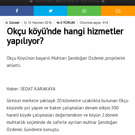
SOSYAL MEDYADA PAYLAŞ
Güncel
15 Haziran 2016
0 YORUM
Okunma sayısı: 414
Okçu köyü’nde hangi hizmetler
yapılıyor?
Okçu Köyü’nün başarılı Muhtarı Şendoğan Özdemir, projelerini
anlattı.
Haber: SEDAT KARAKAYA
Giresun merkeze yaklaşık 20 kilometre uzaklıkta bulunan Okçu
köyünde yol yapım ve bakım çalışmaları devam ediyor.300
haneli köyde çalışmaları değerlendiren ve köyün 2.dönem
muhtarlık seçiminde de zaferle ayrılan muhtar Şendoğan
Özdemir, Gündem’e konuştu.