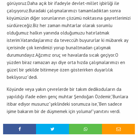
görüyoruz.Daha açık bir ifadeyle devlet-millet işbirliği ile
çalışıyoruz.Buradaki çalışmalarımızı tamamladıktan sonra
köyümüzün diğer sorunlarının çözümü noktasına gayretlerimizi
sürdüreceğiz.Biz her zaman muhtarlar olarak sorumlu
olduğumuz halkın yanında olduğumuzu hatırlatmak
isterim.Vatandaşlarımız da teveccüh buyururlar ki mübarek ay
içerisinde çok kendimizi yorup bunaltmadan çalışmak
durumundayız.Ağzımız oruç ve havalarda sıcak geçiyor.O
yüzden biraz ramazan ayı diye orta hızda çalışmalarımızı en
güzel bir şekilde bitirmeye özen gösterirken duyarlılık
bekliyoruz”dedi.
Köyünde veya yakın çevrelerde bir takım dedikoduların da
yapıldığı ifade eden genç muhtar Şendoğan Özdemir,”Bunlara
itibar ediyor musunuz”şeklindeki sorumuza ise,”Ben sadece
işime bakarım bir de düşmemek için yoluma!”yanıtını verdi.