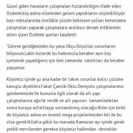
Güzel giden havaların çalışmaları hızlandırdığını ifade eden
Özdemir,köy adına ellerinden geleni yaptıklarını söyledi.Köyün
bazı noktalarında özellikle çözüm bekleyen yolları betonlama
çalışmaları yaparak çalışmalara aralıksız devam ettiklerinin
altını çizen Özdemir şunları kaydetti:
”Göreve geldiğimizden bu yana Okçu Köyü’nün sorunlarını
biliyorum.Lakin bizlerde bu halkımızla beraber aynı köy
içerisinde yaşadığımız için kimi zamanda sıkıntıları da beraber
yaşıyoruz.
Köyümüz içinde şu ana kadar bir takım sorunlar kalıcı çözüme
kavuştu diyebiliriz.Fakat Çamlık-Oklu Dereyolu çalışmalarımız
gündemimizde.Ve bununla ilgili olarak da alt yapı
çalışmalarına ağırlık verdik ve alt yapısını tamamladıktan
sonra buraya asfaltlayıp sonlandırmış olacağız.Bizim için belki
de köyümüz adına en önemli mega projelerimizden biri de bu
olsa gerek!Allah’a şükür bu manada Ramazan ayı içinde gerek
yetkili mercilerden gerekse köyümüz halkından destekler