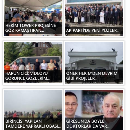
HEKİM TOWER PROJESİNE
GÖZ KAMAŞTIRAN...
AK PARTİ’DE YENİ YÜZLER...
HARUN CİCİ: VİDEOYU
ÖNER HEKİM’DEN DEVRİM
GÖRÜNCE GÖZLERİM...
GİBİ PROJELER...
BİRİNCİSİ YAPILAN
GİRESUN’DA BÖYLE
TAMDERE YAPRAKLI OBASI...
DOKTORLAR DA VAR...