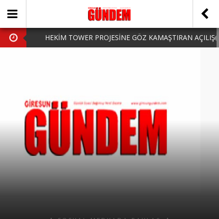
HEKİM TOWER PROJESİNE GÖZ KAMAŞTIRAN AÇILIŞ
AK PARTİ’DE YENİ YÜZLER
iPhone Arka Cam Değişimi ile Cihazınızı Koruyun
Hafta Sonu Şanlıurfa Çıkışlı Turlar Alternatifleri
HARUN CİCİ: VİDEOYU GÖRÜNCE GÖZLERİM DOLDU