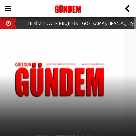
HEKİM TOWER PROJESİNE GÖZ KAMAŞTIRAN AÇILIŞ
AK PARTİ’DE YENİ YÜZLER
iPhone Arka Cam Değişimi ile Cihazınızı Koruyun
Hafta Sonu Şanlıurfa Çıkışlı Turlar Alternatifleri
HARUN CİCİ: VİDEOYU GÖRÜNCE GÖZLERİM DOLDU