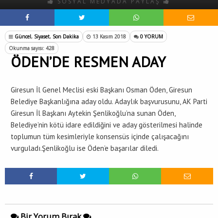
SOSYAL MEDYADA PAYLAŞ
Güncel
,
Siyaset
,
Son Dakika
13 Kasım 2018
0 YORUM
Okunma sayısı: 428
ÖDEN’DE RESMEN ADAY
Giresun İl Genel Meclisi eski Başkanı Osman Öden, Giresun
Belediye Başkanlığına aday oldu. Adaylık başvurusunu, AK Parti
Giresun İl Başkanı Aytekin Şenlikoğlu’na sunan Öden,
Belediye’nin kötü idare edildiğini ve aday gösterilmesi halinde
toplumun tüm kesimleriyle konsensüs içinde çalışacağını
vurguladı.Şenlikoğlu ise Öden’e başarılar diledi.
Bir Yorum Bırak