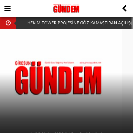
HEKİM TOWER PROJESİNE GÖZ KAMAŞTIRAN AÇILIŞ
AK PARTİ’DE YENİ YÜZLER
iPhone Arka Cam Değişimi ile Cihazınızı Koruyun
Hafta Sonu Şanlıurfa Çıkışlı Turlar Alternatifleri
HARUN CİCİ: VİDEOYU GÖRÜNCE GÖZLERİM DOLDU