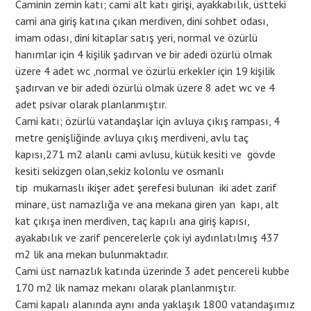
Caminin zemin katı; cami alt katı girişi, ayakkabılık, üstteki
cami ana giriş katına çıkan merdiven, dini sohbet odası,
imam odası, dini kitaplar satış yeri, normal ve özürlü
hanımlar için 4 kişilik şadırvan ve bir adedi özürlü olmak
üzere 4 adet wc ,normal ve özürlü erkekler için 19 kişilik
şadırvan ve bir adedi özürlü olmak üzere 8 adet wc ve 4
adet psivar olarak planlanmıştır.
Cami katı; özürlü vatandaşlar için avluya çıkış rampası, 4
metre genişliğinde avluya çıkış merdiveni, avlu taç
kapısı,271 m2 alanlı cami avlusu, kütük kesiti ve gövde
kesiti sekizgen olan,sekiz kolonlu ve osmanlı
tip mukarnaslı ikişer adet şerefesi bulunan iki adet zarif
minare, üst namazlığa ve ana mekana giren yan kapı, alt
kat çıkışa inen merdiven, taç kapılı ana giriş kapısı,
ayakabılık ve zarif pencerelerle çok iyi aydınlatılmış 437
m2 lik ana mekan bulunmaktadır.
Cami üst namazlık katında üzerinde 3 adet pencereli kubbe
170 m2 lik namaz mekanı olarak planlanmıştır.
Cami kapalı alanında aynı anda yaklaşık 1800 vatandaşımız