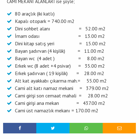
CAMİ MEKANI ALANLARI ise şöyle;
80 araçlık (iki katlı)
Kapalı otopark = 740.00 m2
Dini sohbet alanı = 52.00 m2
İmam odası = 13.00 m2
Dini kitap satış yeri = 15.00 m2
Bayan şadırvan (4 kişilik) = 11.00 m2
Bayan wc (4 adet ) = 8.00 m2
Erkek wc (8 adet +4 psivar) = 35.00 m2
Erkek şadırvan ( 19 kişilik) = 28.00 m2
Alt kat ayakkabı çıkarma mah.= 55.00 m2
Cami alt katı namaz mekani = 379.00 m2
Cami girişi son cemaat mahali = 28.00 m2
Cami girişi ana mekan = 437.00 m2
Cami üst namazlık mekanı = 170.00 m2