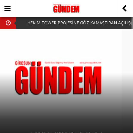
HEKİM TOWER PROJESİNE GÖZ KAMAŞTIRAN AÇILIŞ
AK PARTİ’DE YENİ YÜZLER
iPhone Arka Cam Değişimi ile Cihazınızı Koruyun
Hafta Sonu Şanlıurfa Çıkışlı Turlar Alternatifleri
HARUN CİCİ: VİDEOYU GÖRÜNCE GÖZLERİM DOLDU