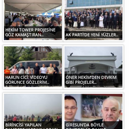
HEKİM TOWER PROJESİNE
GÖZ KAMAŞTIRAN...
AK PARTİ’DE YENİ YÜZLER...
HARUN CİCİ: VİDEOYU
ÖNER HEKİM’DEN DEVRİM
GÖRÜNCE GÖZLERİM...
GİBİ PROJELER...
BİRİNCİSİ YAPILAN
GİRESUN’DA BÖYLE