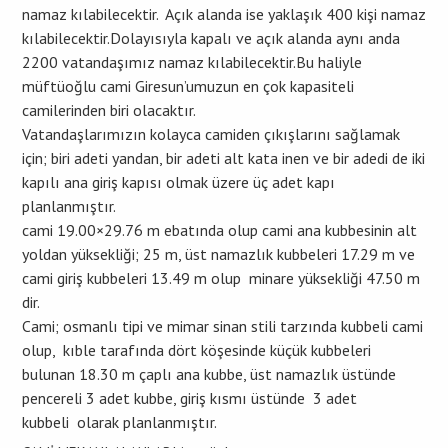
namaz kılabilecektir. Açık alanda ise yaklaşık 400 kişi namaz
kılabilecektir.Dolayısıyla kapalı ve açık alanda aynı anda
2200 vatandaşımız namaz kılabilecektir.Bu haliyle
müftüoğlu cami Giresun’umuzun en çok kapasiteli
camilerinden biri olacaktır.
Vatandaşlarımızın kolayca camiden çıkışlarını sağlamak
için; biri adeti yandan, bir adeti alt kata inen ve bir adedi de iki
kapılı ana giriş kapısı olmak üzere üç adet kapı
planlanmıştır.
cami 19.00×29.76 m ebatında olup cami ana kubbesinin alt
yoldan yüksekliği; 25 m, üst namazlık kubbeleri 17.29 m ve
cami giriş kubbeleri 13.49 m olup minare yüksekliği 47.50 m
dir.
Cami; osmanlı tipi ve mimar sinan stili tarzında kubbeli cami
olup, kıble tarafında dört köşesinde küçük kubbeleri
bulunan 18.30 m çaplı ana kubbe, üst namazlık üstünde
pencereli 3 adet kubbe, giriş kısmı üstünde 3 adet
kubbeli olarak planlanmıştır.