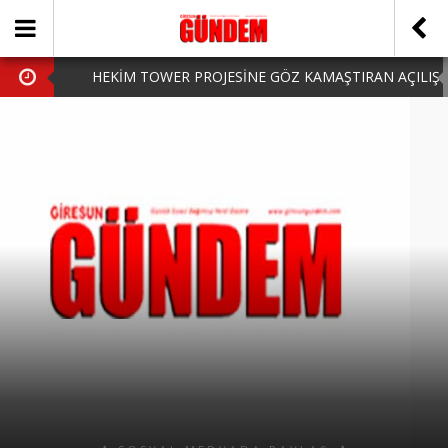
HEKİM TOWER PROJESİNE GÖZ KAMAŞTIRAN AÇILIŞ
AK PARTİ’DE YENİ YÜZLER
iPhone Arka Cam Değişimi ile Cihazınızı Koruyun
Hafta Sonu Şanlıurfa Çıkışlı Turlar Alternatifleri
HARUN CİCİ: VİDEOYU GÖRÜNCE GÖZLERİM DOLDU