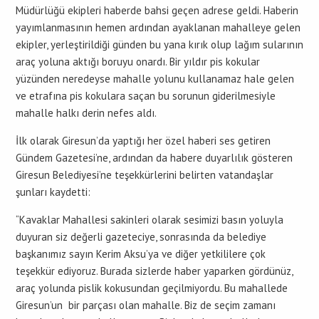
Müdürlüğü ekipleri haberde bahsi geçen adrese geldi. Haberin
yayımlanmasının hemen ardından ayaklanan mahalleye gelen
ekipler, yerleştirildiği günden bu yana kırık olup lağım sularının
araç yoluna aktığı boruyu onardı. Bir yıldır pis kokular
yüzünden neredeyse mahalle yolunu kullanamaz hale gelen
ve etrafına pis kokulara saçan bu sorunun giderilmesiyle
mahalle halkı derin nefes aldı.
İlk olarak Giresun’da yaptığı her özel haberi ses getiren
Gündem Gazetesi’ne, ardından da habere duyarlılık gösteren
Giresun Belediyesi’ne teşekkürlerini belirten vatandaşlar
şunları kaydetti:
“Kavaklar Mahallesi sakinleri olarak sesimizi basın yoluyla
duyuran siz değerli gazeteciye, sonrasında da belediye
başkanımız sayın Kerim Aksu’ya ve diğer yetkililere çok
teşekkür ediyoruz. Burada sizlerde haber yaparken gördünüz,
araç yolunda pislik kokusundan geçilmiyordu. Bu mahallede
Giresun’un bir parçası olan mahalle. Biz de seçim zamanı