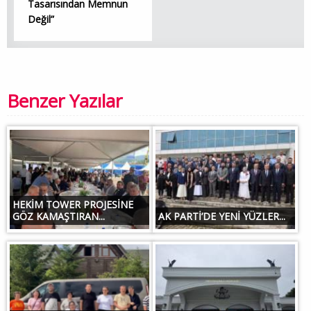
Tasarısından Memnun
Değil”
Benzer Yazılar
HEKİM TOWER PROJESİNE
GÖZ KAMAŞTIRAN...
AK PARTİ’DE YENİ YÜZLER...