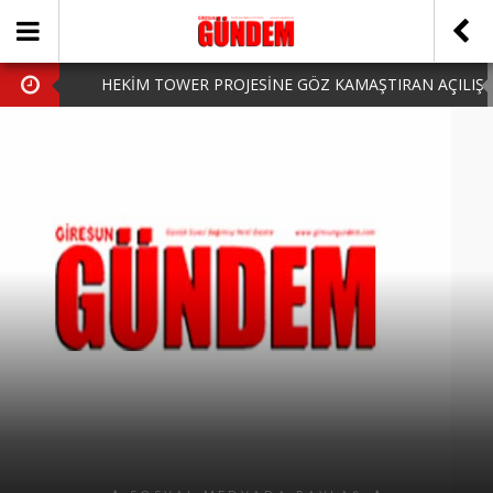
HEKİM TOWER PROJESİNE GÖZ KAMAŞTIRAN AÇILIŞ
AK PARTİ’DE YENİ YÜZLER
iPhone Arka Cam Değişimi ile Cihazınızı Koruyun
Hafta Sonu Şanlıurfa Çıkışlı Turlar Alternatifleri
HARUN CİCİ: VİDEOYU GÖRÜNCE GÖZLERİM DOLDU