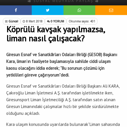
SOSYAL MEDYADA PAYLAŞ
Güncel
8 Mart 2018
0 YORUM
Okunma sayısı: 401
Köprülü kavşak yapılmazsa,
liman nasıl çalışacak?
Giresun Esnaf ve Sanatkârları Odaları Birliği (GESOB) Başkanı
Kara, liman’ın faaliyete başlamasıyla sahilde ciddi ulaşım
kaosu olacağını iddia ederek; “Bu sorunun çözümü için
yetkilileri göreve çağırıyorum”dedi.
Giresun Esnaf ve Sanatkârları Odaları Birliği Başkanı Ali KARA,
Çakıroğlu Liman İşletmesi A.Ş. tarafından işletilmekte iken,
Giresunsport Liman İşletmeciliği A.Ş. tarafından satın alınan
Giresun Limanındaki çalışmalar hızlı bir şekilde sürdürülmekte
olduğunu açıkladı.
Kara ulaşım konusunda uyarılarda bulunarak”Liman sahasında