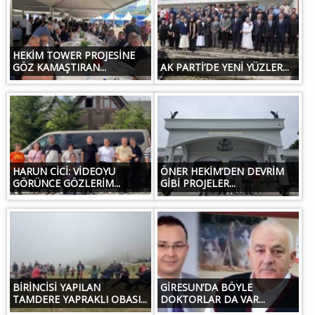
HEKİM TOWER PROJESİNE
GÖZ KAMAŞTIRAN...
AK PARTİ’DE YENİ YÜZLER...
HARUN CİCİ: VİDEOYU
ÖNER HEKİM’DEN DEVRİM
GÖRÜNCE GÖZLERİM...
GİBİ PROJELER...
BİRİNCİSİ YAPILAN
GİRESUN’DA BÖYLE
TAMDERE YAPRAKLI OBASI...
DOKTORLAR DA VAR...