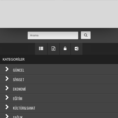
Masaüstü Görünümüne Geç
KATEGORİLER
GÜNCEL
SIYASET
EKONOMI
EĞITIM
KÜLTÜR&SANAT
SAĞLIK