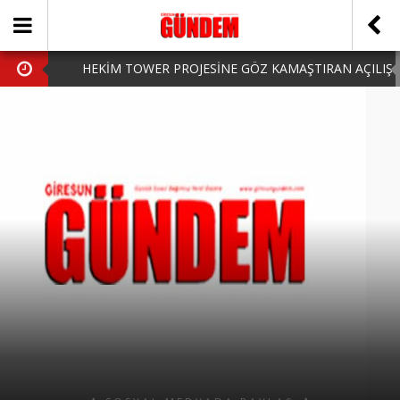
HEKİM TOWER PROJESİNE GÖZ KAMAŞTIRAN AÇILIŞ
AK PARTİ’DE YENİ YÜZLER
iPhone Arka Cam Değişimi ile Cihazınızı Koruyun
Hafta Sonu Şanlıurfa Çıkışlı Turlar Alternatifleri
HARUN CİCİ: VİDEOYU GÖRÜNCE GÖZLERİM DOLDU