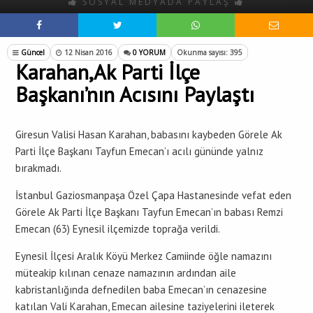
SOSYAL MEDYADA PAYLAŞ
Güncel
12 Nisan 2016
0 YORUM
Okunma sayısı: 395
Karahan,Ak Parti İlçe
Başkanı’nın Acısını Paylaştı
Giresun Valisi Hasan Karahan, babasını kaybeden Görele Ak
Parti İlçe Başkanı Tayfun Emecan’ı acılı gününde yalnız
bırakmadı.
İstanbul Gaziosmanpaşa Özel Çapa Hastanesinde vefat eden
Görele Ak Parti İlçe Başkanı Tayfun Emecan’ın babası Remzi
Emecan (63) Eynesil ilçemizde toprağa verildi.
Eynesil İlçesi Aralık Köyü Merkez Camiinde öğle namazını
müteakip kılınan cenaze namazının ardından aile
kabristanlığında defnedilen baba Emecan’ın cenazesine
katılan Vali Karahan, Emecan ailesine taziyelerini ileterek