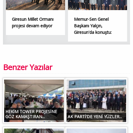
Giresun Millet Ormanı
Memur-Sen Genel
projesi devam ediyor
Başkanı Yalçın,
Giresun'da konuştu:
Benzer Yazılar
HEKİM TOWER PROJESİNE
GÖZ KAMAŞTIRAN...
AK PARTİ’DE YENİ YÜZLER...