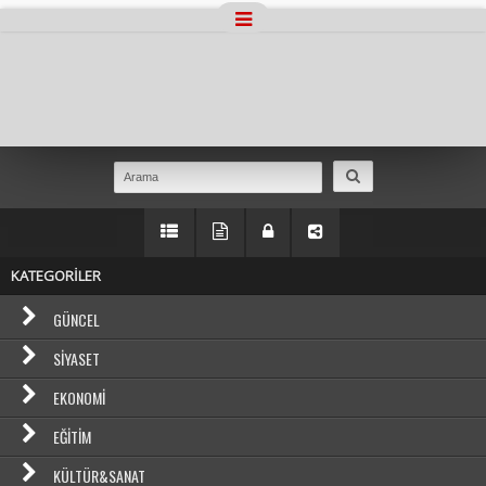
Masaüstü Görünümüne Geç
KATEGORİLER
GÜNCEL
SIYASET
EKONOMI
EĞITIM
KÜLTÜR&SANAT