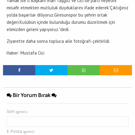
Yamak ise İl Başkanı İnan Taşgöz ve Cici ile parti heyetini
misafir etmekten mutluluk duyduklarını ifade ederek”Çıktığınız
yolda başarılar diliyoruz.Giresunspor bu şehrin ortak
değeri.Kulübün içinde bulunduğu durumu düzeltmek için
elimizden geleni yapıyoruz.”dedi.
Ziyarette daha sonra topluca aile fotoğrafı çektirildi.
Haber: Mustafa Cici
Bir Yorum Bırak
İsim
(gerekli)
E-Posta
(gerekli)