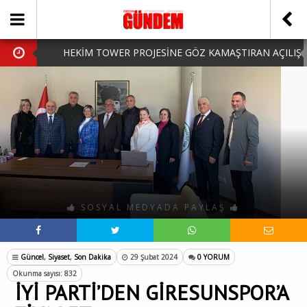
HEKİM TOWER PROJESİNE GÖZ KAMAŞTIRAN AÇILIŞ
AK PARTİ’DE YENİ YÜZLER
iPhone Arka Cam Değişimi ile Cihazınızı Koruyun
Hafta Sonu Şanlıurfa Çıkışlı Turlar Alternatifleri
HARUN CİCİ: VİDEOYU GÖRÜNCE GÖZLERİM DOLDU
SOSYAL MEDYADA PAYLAŞ
Güncel
,
Siyaset
,
Son Dakika
29 Şubat 2024
0 YORUM
Okunma sayısı: 832
İYİ PARTİ’DEN GİRESUNSPOR’A