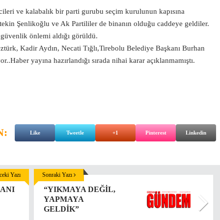
icileri ve kalabalık bir parti gurubu seçim kurulunun kapısına
tekin Şenlikoğlu ve Ak Partililer de binanın olduğu caddeye geldiler.
 güvenlik önlemi aldığı görüldü.
Öztürk, Kadir Aydın, Necati Tığlı,Tirebolu Belediye Başkanı Burhan
iyor..Haber yayına hazırlandığı sırada nihai karar açıklanmamıştı.
N:
Like
Tweetle
+1
Pinterest
Linkedin
eki Yazı
Sonraki Yazı
ANI
“YIKMAYA DEĞİL,
YAPMAYA
GELDİK”