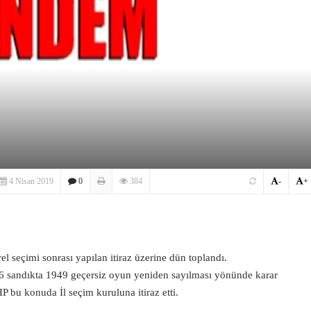
4 Nisan 2019
0
384
-
+
 seçimi sonrası yapılan itiraz üzerine dün toplandı.
36 sandıkta 1949 geçersiz oyun yeniden sayılması yönünde karar
HP bu konuda İl seçim kuruluna itiraz etti.