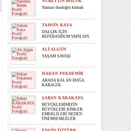
NURETTIN BÖLÜK
Namazı dosdoğru kılmak
TAHSIN KAYA
DALÇIK İÇİN
REFERANDUM YAPILSIN
ALI ALGÜN
YAŞAM SAVAŞI
HAKAN PEKDEMIR
ARADA KALAN DOĞA:
KARAGÖL
ŞABAN KARAKAYA
BÜYÜKLERİMİZİN
BÜYÜKLERİ KİMLER
EMEKLİLERİ NEDEN
ÖNEMSEMEZLER
ENGIN ÖZTÜRK