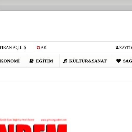
IRAN AÇILIŞ
AK
KAYIT 
Cİ: VİDEOYU GÖRÜNCE
KONOMI
EĞITIM
KÜLTÜR&SANAT
SAĞ
EN DEVRİM GİBİ PROJELER
I OBASI YAYLA ŞENLİĞİ