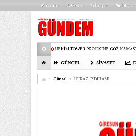
Yazarlar
E-Gazete
İletişim
Künye
HEKİM TOWER PROJESİNE GÖZ KAMAŞT
PARTİ’DE YENİ YÜZLER
HARUN Cİ
GÜNCEL
SIYASET
E
GÖZLERİM DOLDU
ÖNER HEKİM’D
»
»
Güncel
İTİRAZ İZDİHAMI
BİRİNCİSİ YAPILAN TAMDERE YAPRAKL
KATILIMCILARI COŞTURDU