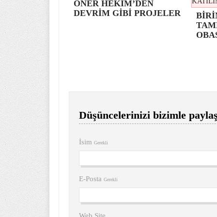
ÖNER HEKİM’DEN
DEVRİM GİBİ PROJELER
BİRİ
TAM
OBA
Düşüncelerinizi bizimle paylaş
İsim
Gerekli
E-Posta
Gerekli
Web Site