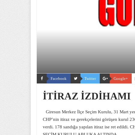
Facebook
Twitter
Google+
İTİRAZ İZDİHAMI
Giresun Merkez İlçe Seçim Kurulu, 31 Mart yerel
CHP’nin itiraz ve gerekçelerini görüşen kurul 2
verdi. 178 sandığa yapılan itiraz ise ret edildi. C
SEÇİM KURULU ABLUKA ALTINDA…