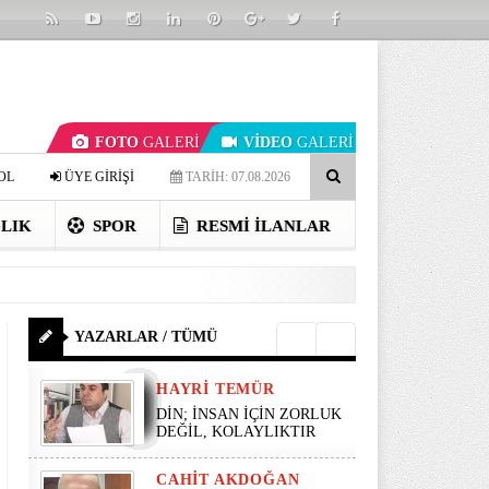
FOTO
GALERİ
VİDEO
GALERİ
OL
ÜYE GİRİŞİ
TARİH: 07.08.2026
LIK
SPOR
RESMI İLANLAR
YAZARLAR / TÜMÜ
HAYRI TEMÜR
DİN; İNSAN İÇİN ZORLUK
DEĞİL, KOLAYLIKTIR
CAHIT AKDOĞAN