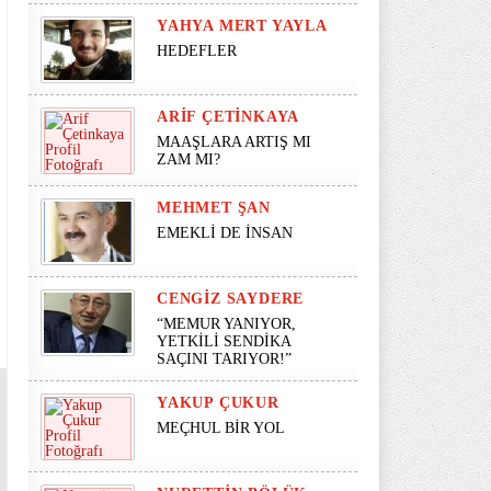
YAHYA MERT YAYLA
HEDEFLER
ARIF ÇETINKAYA
MAAŞLARA ARTIŞ MI
ZAM MI?
MEHMET ŞAN
EMEKLİ DE İNSAN
CENGIZ SAYDERE
“MEMUR YANIYOR,
YETKİLİ SENDİKA
SAÇINI TARIYOR!”
YAKUP ÇUKUR
MEÇHUL BİR YOL