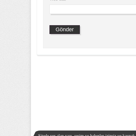
Sitede yer alan yazı, resim ve haberler izinsiz ve kayna