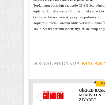
Toplantının başladığı saatlerde CHP il-ilçe yönet
toplandı. Bir süre sonra Cumhur İttifakı adayı Ay
Gurupları bariyerlerle ikiye ayıran polisin yoğun
Toplantı sürecini Giresun Milletvekilleri Cemal 
Takır, her iki partinin meclis üyeleri de takip ed
SOSYAL MEDYADA
PAYLAŞI
Önc
GİRFED BAŞK
MEMİŞ’TEN
ZİYARET