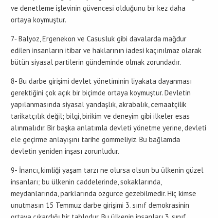
ve denetleme işlevinin güvencesi olduğunu bir kez daha
ortaya koymuştur.
7- Balyoz, Ergenekon ve Casusluk gibi davalarda mağdur
edilen insanların itibar ve haklarının iadesi kaçınılmaz olarak
bütün siyasal partilerin gündeminde olmak zorundadır.
8- Bu darbe girişimi devlet yönetiminin liyakata dayanması
gerektiğini çok açık bir biçimde ortaya koymuştur. Devletin
yapılanmasında siyasal yandaşlık, akrabalık, cemaatçilik
tarikatçılık değil; bilgi, birikim ve deneyim gibi ilkeler esas
alınmalıdır. Bir başka anlatımla devleti yönetme yerine, devleti
ele geçirme anlayışını tarihe gömmeliyiz. Bu bağlamda
devletin yeniden inşası zorunludur.
9- İnancı, kimliği yaşam tarzı ne olursa olsun bu ülkenin güzel
insanları; bu ülkenin caddelerinde, sokaklarında,
meydanlarında, parklarında özgürce gezebilmedir. Hiç kimse
unutmasın 15 Temmuz darbe girişimi 3. sınıf demokrasinin
ortaya çıkardığı bir tablodur. Bu ülkenin insanları 3. sınıf