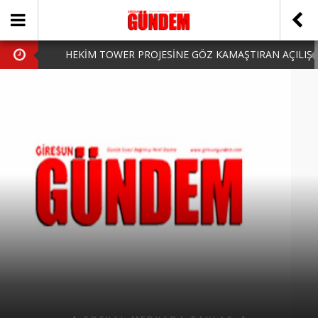
HEKİM TOWER PROJESİNE GÖZ KAMAŞTIRAN AÇILIŞ
AK PARTİ’DE YENİ YÜZLER
iPhone Arka Cam Değişimi ile Cihazınızı Koruyun
Hafta Sonu Şanlıurfa Çıkışlı Turlar Alternatifleri
HARUN CİCİ: VİDEOYU GÖRÜNCE GÖZLERİM DOLDU