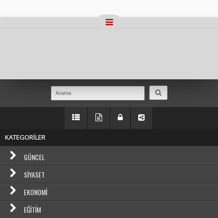
Masaüstü Görünümüne Geç
KATEGORİLER
GÜNCEL
SIYASET
EKONOMI
EĞITIM