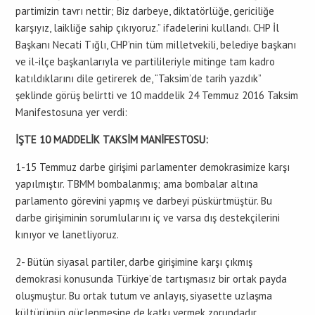
partimizin tavrı nettir; Biz darbeye, diktatörlüğe, gericiliğe
karşıyız, laikliğe sahip çıkıyoruz.” ifadelerini kullandı. CHP İl
Başkanı Necati Tığlı, CHP’nin tüm milletvekili, belediye başkanı
ve il-ilçe başkanlarıyla ve partilileriyle mitinge tam kadro
katıldıklarını dile getirerek de, “Taksim’de tarih yazdık”
şeklinde görüş belirtti ve 10 maddelik 24 Temmuz 2016 Taksim
Manifestosuna yer verdi:
İŞTE 10 MADDELİK TAKSİM MANİFESTOSU:
1-15 Temmuz darbe girişimi parlamenter demokrasimize karşı
yapılmıştır. TBMM bombalanmış; ama bombalar altına
parlamento görevini yapmış ve darbeyi püskürtmüştür. Bu
darbe girişiminin sorumlularını iç ve varsa dış destekçilerini
kınıyor ve lanetliyoruz.
2- Bütün siyasal partiler, darbe girişimine karşı çıkmış
demokrasi konusunda Türkiye’de tartışmasız bir ortak payda
oluşmuştur. Bu ortak tutum ve anlayış, siyasette uzlaşma
kültürünün güçlenmesine de katkı vermek zorundadır.