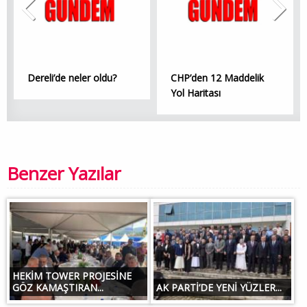
Dereli’de neler oldu?
CHP’den 12 Maddelik
Yol Haritası
Benzer Yazılar
HEKİM TOWER PROJESİNE
GÖZ KAMAŞTIRAN...
AK PARTİ’DE YENİ YÜZLER...