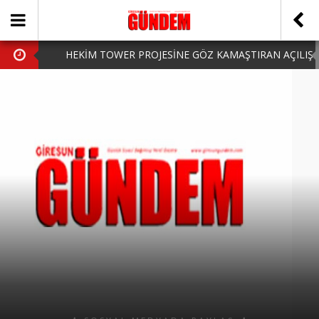
HEKİM TOWER PROJESİNE GÖZ KAMAŞTIRAN AÇILIŞ
AK PARTİ’DE YENİ YÜZLER
iPhone Arka Cam Değişimi ile Cihazınızı Koruyun
Hafta Sonu Şanlıurfa Çıkışlı Turlar Alternatifleri
HARUN CİCİ: VİDEOYU GÖRÜNCE GÖZLERİM DOLDU