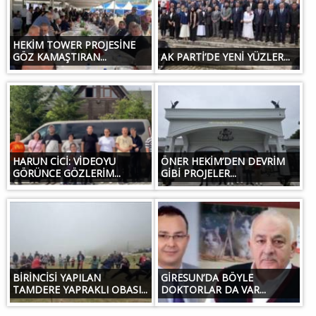
HEKİM TOWER PROJESİNE
GÖZ KAMAŞTIRAN...
AK PARTİ’DE YENİ YÜZLER...
HARUN CİCİ: VİDEOYU
ÖNER HEKİM’DEN DEVRİM
GÖRÜNCE GÖZLERİM...
GİBİ PROJELER...
BİRİNCİSİ YAPILAN
GİRESUN’DA BÖYLE
TAMDERE YAPRAKLI OBASI...
DOKTORLAR DA VAR...