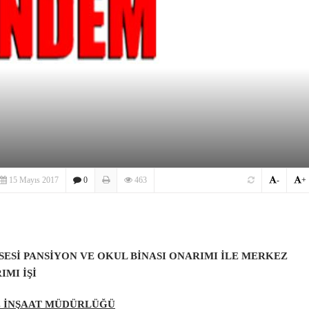
15 Mayıs 2017
0
463
-
+
ESİ PANSİYON VE OKUL BİNASI ONARIMI İLE MERKEZ
IMI İŞİ
VE İNŞAAT MÜDÜRLÜĞÜ