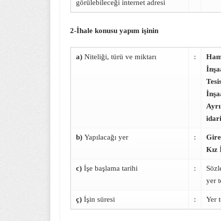
görülebileceği internet adresi
2-İhale konusu yapım işinin
a)
Niteliği, türü ve miktarı
:
Hamd
İnşa
Tesi
İnşa
Ayrı
idar
b)
Yapılacağı yer
:
Gire
Kız 
c)
İşe başlama tarihi
:
Sözl
yer t
ç)
İşin süresi
:
Yer 