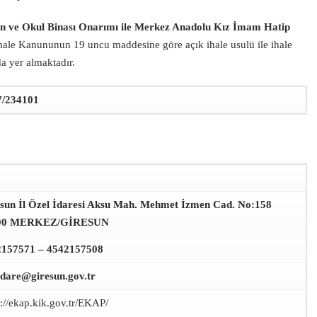
n ve Okul Binası Onarımı ile Merkez Anadolu Kız İmam Hatip
hale Kanununun 19 uncu maddesine göre açık ihale usulü ile ihale
ıda yer almaktadır.
7/234101
sun İl Özel İdaresi Aksu Mah. Mehmet İzmen Cad. No:158
00 MERKEZ/GİRESUN
2157571 – 4542157508
idare@giresun.gov.tr
s://ekap.kik.gov.tr/EKAP/