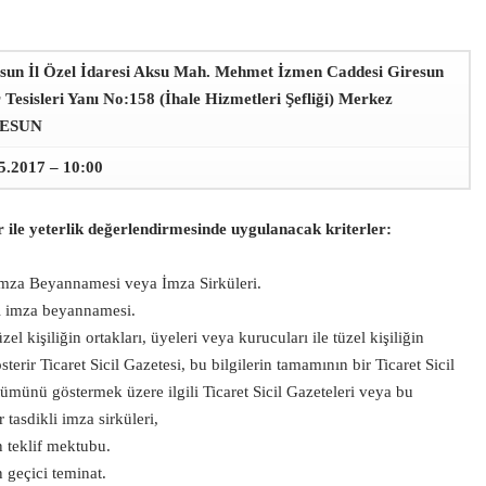
sun İl Özel İdaresi Aksu Mah. Mehmet İzmen Caddesi Giresun
 Tesisleri Yanı No:158 (İhale Hizmetleri Şefliği) Merkez
ESUN
5.2017 – 10:00
er ile yeterlik değerlendirmesinde uygulanacak kriterler:
İmza Beyannamesi veya İmza Sirküleri.
li imza beyannamesi.
el kişiliğin ortakları, üyeleri veya kurucuları ile tüzel kişiliğin
erir Ticaret Sicil Gazetesi, bu bilgilerin tamamının bir Ticaret Sicil
ümünü göstermek üzere ilgili Ticaret Sicil Gazeteleri veya bu
r tasdikli imza sirküleri,
n teklif mektubu.
 geçici teminat.