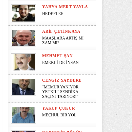
YAHYA MERT YAYLA
HEDEFLER
ARIF ÇETINKAYA
MAAŞLARA ARTIŞ MI
ZAM MI?
MEHMET ŞAN
EMEKLİ DE İNSAN
CENGIZ SAYDERE
“MEMUR YANIYOR,
YETKİLİ SENDİKA
SAÇINI TARIYOR!”
YAKUP ÇUKUR
MEÇHUL BİR YOL