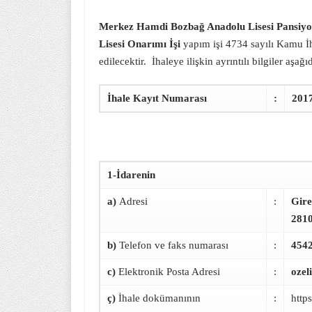
Merkez Hamdi Bozbağ Anadolu Lisesi Pansiyo
Lisesi Onarımı İşi
yapım işi 4734 sayılı Kamu İ
edilecektir. İhaleye ilişkin ayrıntılı bilgiler aşağ
İhale Kayıt Numarası
:
201
1-İdarenin
a)
Adresi
:
Gire
281
b)
Telefon ve faks numarası
:
454
c)
Elektronik Posta Adresi
:
ozel
ç)
İhale dokümanının
:
http