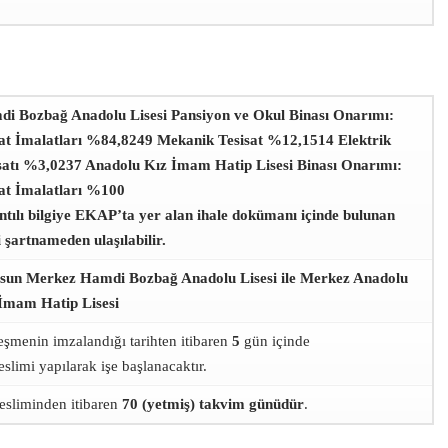
i Bozbağ Anadolu Lisesi Pansiyon ve Okul Binası Onarımı:
at İmalatları %84,8249 Mekanik Tesisat %12,1514 Elektrik
satı %3,0237 Anadolu Kız İmam Hatip Lisesi Binası Onarımı:
at İmalatları %100
ntılı bilgiye EKAP’ta yer alan ihale dokümanı içinde bulunan
i şartnameden ulaşılabilir.
sun Merkez Hamdi Bozbağ Anadolu Lisesi ile Merkez Anadolu
İmam Hatip Lisesi
eşmenin imzalandığı tarihten itibaren
5
gün içinde
eslimi yapılarak işe başlanacaktır.
tesliminden itibaren
70 (yetmiş) takvim günüdür
.