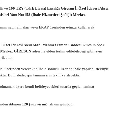
:
lir ve
100 TRY (Türk Lirası)
karşılığı
Giresun İl Özel İdaresi Aksu
leri Yanı No:158 (İhale Hizmetleri Şefliği) Merkez
manını satın almaları veya EKAP üzerinden e-imza kullanarak
İl Özel İdaresi Aksu Mah. Mehmet İzmen Caddesi Giresun Spor
iği) Merkez GİRESUN
adresine elden teslim edilebileceği gibi, aynı
ilebilir.
edel üzerinden verecektir. İhale sonucu, üzerine ihale yapılan istekliyle
ır. Bu ihalede, işin tamamı için teklif verilecektir.
z olmamak üzere kendi belirleyecekleri tutarda geçici teminat
hinden itibaren
120 (yüz yirmi)
takvim günüdür.