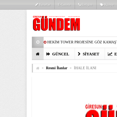
Yazarlar
E-Gazete
İletişim
Künye
HEKİM TOWER PROJESİNE GÖZ KAMAŞT
PARTİ’DE YENİ YÜZLER
HARUN Cİ
GÜNCEL
SIYASET
E
GÖZLERİM DOLDU
ÖNER HEKİM’D
»
»
Resmi İlanlar
İHALE İLANI
BİRİNCİSİ YAPILAN TAMDERE YAPRAKL
KATILIMCILARI COŞTURDU