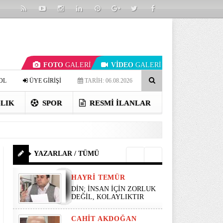
FOTO
GALERİ
VİDEO
GALERİ
OL
ÜYE GİRİŞİ
TARİH: 06.08.2026
LIK
SPOR
RESMI İLANLAR
YAZARLAR / TÜMÜ
HAYRI TEMÜR
DİN; İNSAN İÇİN ZORLUK
DEĞİL, KOLAYLIKTIR
CAHIT AKDOĞAN