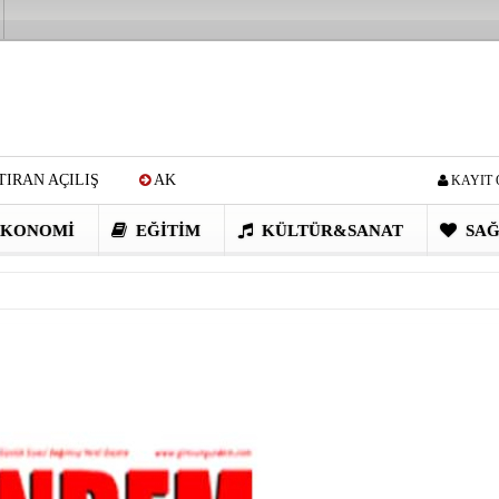
IRAN AÇILIŞ
AK
KAYIT 
Cİ: VİDEOYU GÖRÜNCE
KONOMI
EĞITIM
KÜLTÜR&SANAT
SAĞ
EN DEVRİM GİBİ PROJELER
I OBASI YAYLA ŞENLİĞİ