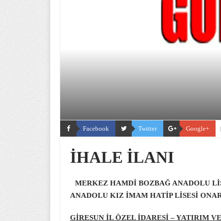
Facebook
Twitter
Google+
İHALE İLANI
MERKEZ HAMDİ BOZBAĞ ANADOLU LİS
ANADOLU KIZ İMAM HATİP LİSESİ ONAR
GİRESUN İL ÖZEL İDARESİ – YATIRIM 