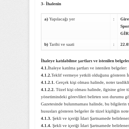
3- İhalenin
a)
Yapılacağı yer
:
Gire
Spor
GİR
b)
Tarihi ve saati
:
22.0
İhaleye katılabilme şartları ve istenilen belgel
4.1.
İhaleye katılma şartları ve istenilen belgeler:
4.1.2.
Teklif vermeye yetkili olduğunu gösteren 
4.1.2.1.
Gerçek kişi olması halinde, noter tasdik
4.1.2.2.
Tüzel kişi olması halinde, ilgisine göre tüz
yönetimindeki görevlileri belirten son durumu göst
Gazetesinde bulunmaması halinde, bu bilgilerin t
hususları gösteren belgeler ile tüzel kişiliğin note
4.1.3.
Şekli ve içeriği İdari Şartnamede belirlene
4.1.4.
Şekli ve içeriği İdari Şartnamede belirlenen