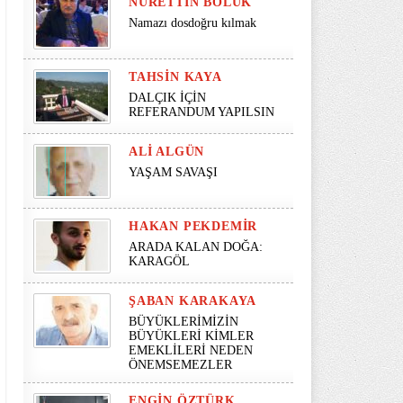
NURETTIN BÖLÜK
Namazı dosdoğru kılmak
TAHSIN KAYA
DALÇIK İÇİN
REFERANDUM YAPILSIN
ALI ALGÜN
YAŞAM SAVAŞI
HAKAN PEKDEMIR
ARADA KALAN DOĞA:
KARAGÖL
ŞABAN KARAKAYA
BÜYÜKLERİMİZİN
BÜYÜKLERİ KİMLER
EMEKLİLERİ NEDEN
ÖNEMSEMEZLER
ENGIN ÖZTÜRK