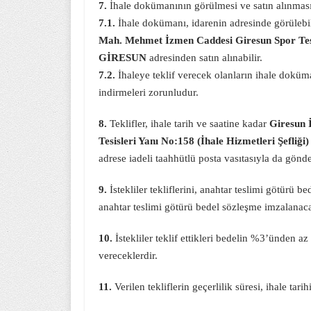
7.
İhale dokümanının görülmesi ve satın alınması
7.1.
İhale dokümanı, idarenin adresinde görülebi
Mah. Mehmet İzmen Caddesi Giresun Spor Tesis
GİRESUN
adresinden satın alınabilir.
7.2.
İhaleye teklif verecek olanların ihale dokü
indirmeleri zorunludur.
8.
Teklifler, ihale tarih ve saatine kadar
Giresun 
Tesisleri Yanı No:158 (İhale Hizmetleri Şefl
adrese iadeli taahhütlü posta vasıtasıyla da gönder
9.
İstekliler tekliflerini, anahtar teslimi götürü b
anahtar teslimi götürü bedel sözleşme imzalanacakt
10.
İstekliler teklif ettikleri bedelin %3’ünden a
vereceklerdir.
11.
Verilen tekliflerin geçerlilik süresi, ihale tari