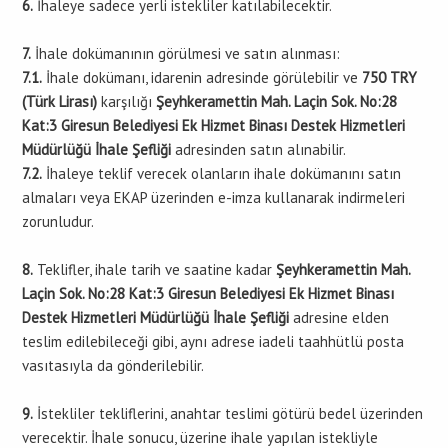
6.
İhaleye sadece yerli istekliler katılabilecektir.
7.
İhale dokümanının görülmesi ve satın alınması:
7.1.
İhale dokümanı, idarenin adresinde görülebilir ve
750 TRY
(Türk Lirası)
karşılığı
Şeyhkeramettin Mah. Laçin Sok. No:28
Kat:3 Giresun Belediyesi Ek Hizmet Binası Destek Hizmetleri
Müdürlüğü İhale Şefliği
adresinden satın alınabilir.
7.2.
İhaleye teklif verecek olanların ihale dokümanını satın
almaları veya EKAP üzerinden e-imza kullanarak indirmeleri
zorunludur.
8.
Teklifler, ihale tarih ve saatine kadar
Şeyhkeramettin Mah.
Laçin Sok. No:28 Kat:3 Giresun Belediyesi Ek Hizmet Binası
Destek Hizmetleri Müdürlüğü İhale Şefliği
adresine elden
teslim edilebileceği gibi, aynı adrese iadeli taahhütlü posta
vasıtasıyla da gönderilebilir.
9.
İstekliler tekliflerini, anahtar teslimi götürü bedel üzerinden
verecektir. İhale sonucu, üzerine ihale yapılan istekliyle