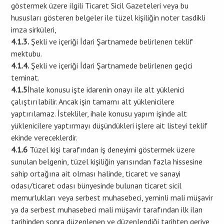
göstermek üzere ilgili Ticaret Sicil Gazeteleri veya bu
hususları gösteren belgeler ile tüzel kişiliğin noter tasdikli
imza sirküleri,
4.1.3.
Şekli ve içeriği İdari Şartnamede belirlenen teklif
mektubu.
4.1.4.
Şekli ve içeriği İdari Şartnamede belirlenen geçici
teminat.
4.1.5
İhale konusu işte idarenin onayı ile alt yüklenici
çalıştırılabilir. Ancak işin tamamı alt yüklenicilere
yaptırılamaz. İstekliler, ihale konusu yapım işinde alt
yüklenicilere yaptırmayı düşündükleri işlere ait listeyi teklif
ekinde vereceklerdir.
4.1.6
Tüzel kişi tarafından iş deneyimi göstermek üzere
sunulan belgenin, tüzel kişiliğin yarısından fazla hissesine
sahip ortağına ait olması halinde, ticaret ve sanayi
odası/ticaret odası bünyesinde bulunan ticaret sicil
memurlukları veya serbest muhasebeci, yeminli mali müşavir
ya da serbest muhasebeci mali müşavir tarafından ilk ilan
tarihinden sonra düzenlenen ve düzenlendiği tarihten geriye