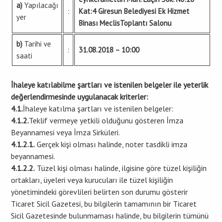
a)
Yapılacağı
:
Kat:4 Giresun Belediyesi Ek Hizmet
yer
Binası MeclisToplantı Salonu
b)
Tarihi ve
:
31.08.2018 – 10:00
saati
İhaleye katılabilme şartları ve istenilen belgeler ile yeterlik
değerlendirmesinde uygulanacak kriterler:
4.1.
İhaleye katılma şartları ve istenilen belgeler:
4.1.2.
Teklif vermeye yetkili olduğunu gösteren İmza
Beyannamesi veya İmza Sirküleri.
4.1.2.1.
Gerçek kişi olması halinde, noter tasdikli imza
beyannamesi.
4.1.2.2.
Tüzel kişi olması halinde, ilgisine göre tüzel kişiliğin
ortakları, üyeleri veya kurucuları ile tüzel kişiliğin
yönetimindeki görevlileri belirten son durumu gösterir
Ticaret Sicil Gazetesi, bu bilgilerin tamamının bir Ticaret
Sicil Gazetesinde bulunmaması halinde, bu bilgilerin tümünü