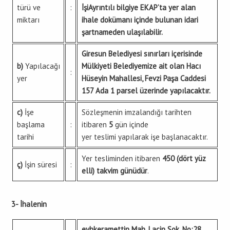
türü ve
:
İşi
Ayrıntılı bilgiye EKAP’ta yer alan
miktarı
ihale dokümanı içinde bulunan idari
şartnameden ulaşılabilir.
Giresun Belediyesi sınırları içerisinde
b)
Yapılacağı
Mülkiyeti Belediyemize ait olan Hacı
:
yer
Hüseyin Mahallesi, Fevzi Paşa Caddesi
157 Ada 1 parsel üzerinde yapılacaktır.
c)
İşe
Sözleşmenin imzalandığı tarihten
başlama
:
itibaren
5
gün içinde
tarihi
yer teslimi yapılarak işe başlanacaktır.
Yer tesliminden itibaren
450 (dört yüz
ç)
İşin süresi
:
elli) takvim günüdür
.
3- İhalenin
eyhkeramettin Mah. Laçin Sok. No:28