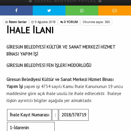
SOSYAL MEDYADA PAYLAŞ
Resmi İlanlar
9 Ağustos 2018
0 YORUM
Okunma sayısı: 360
İHALE İLANI
GİRESUN BELEDİYESİ KÜLTÜR VE SANAT MERKEZİ HİZMET
BİNASI YAPIM İŞİ
GİRESUN BELEDİYESİ FEN İŞLERİ MÜDÜRLÜĞÜ
Giresun Belediyesi Kültür ve Sanat Merkezi Hizmet Binası
Yapım İşi
yapım işi 4734 sayılı Kamu İhale Kanununun 19 uncu
maddesine göre açık ihale usulü ile ihale edilecektir. İhaleye
ilişkin ayrıntılı bilgiler aşağıda yer almaktadır.
İhale Kayıt Numarası
:
2018/378719
1-İdarenin