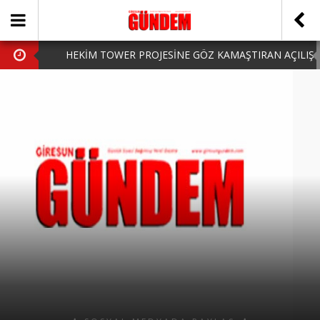
HEKİM TOWER PROJESİNE GÖZ KAMAŞTIRAN AÇILIŞ
AK PARTİ’DE YENİ YÜZLER
iPhone Arka Cam Değişimi ile Cihazınızı Koruyun
Hafta Sonu Şanlıurfa Çıkışlı Turlar Alternatifleri
HARUN CİCİ: VİDEOYU GÖRÜNCE GÖZLERİM DOLDU