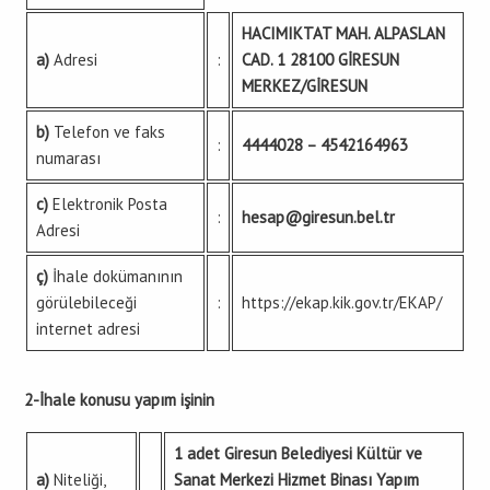
HACIMIKTAT MAH. ALPASLAN
a)
Adresi
:
CAD. 1 28100 GİRESUN
MERKEZ/GİRESUN
b)
Telefon ve faks
:
4444028 – 4542164963
numarası
c)
Elektronik Posta
:
hesap@giresun.bel.tr
Adresi
ç)
İhale dokümanının
görülebileceği
:
https://ekap.kik.gov.tr/EKAP/
internet adresi
2-İhale konusu yapım işinin
1 adet Giresun Belediyesi Kültür ve
a)
Niteliği,
Sanat Merkezi Hizmet Binası Yapım