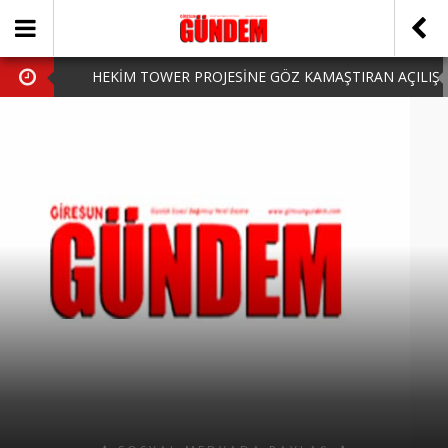
HEKİM TOWER PROJESİNE GÖZ KAMAŞTIRAN AÇILIŞ
AK PARTİ’DE YENİ YÜZLER
iPhone Arka Cam Değişimi ile Cihazınızı Koruyun
Hafta Sonu Şanlıurfa Çıkışlı Turlar Alternatifleri
HARUN CİCİ: VİDEOYU GÖRÜNCE GÖZLERİM DOLDU