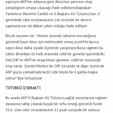
yapılıyor.AKP’nin adayına göre Aksu’nun şansının olup
olmadığının ortaya çıkacağı ifade edilirken,Başbakan
Yardımcısı Nurettin Canikli ve İl Başkanı Ali Tütüncü’nün ,il
genelinde ülke ortalamasının çok üstünde bir derece
yapmalarının da dikkat çekici olduğu ifade ediliyor.
Birçok seçmen ise; “Herkes aslında tabanını koruduğunu
gösterdi.Sayın Aksu için merkezdeki sonuç pozitiftir.Ayrıca
sayın Aksu daha ziyade ilçelerde çalışmıştır.Buna rağmen bu
tablo ,Belediye ile halk arasında ciddi bir güvenin işaretidir.Bu
ilde,CHP ve AKP’nin araştırması gereken ,ciddi bir sosyolojik
olay vardır .Sürekli Merkez’de CHP ,kırsalda ve diğer ilçelerde
AKP güçlü çıkmaktadırlar.81 ilde böyle bir il galiba başka
yoktur”diye konuştular.
TÜTÜNCÜ İZ BIRAKTI
Bu arada AKP İl Başkanı Ali Tütüncü,sağlık sorunlarına rağmen
davasına sahip çıkarak büyük bir vefa örneği gösterdi.Yüzde
51.6 olan ülke ortalamasının 11 puan üstünde bir sonuca