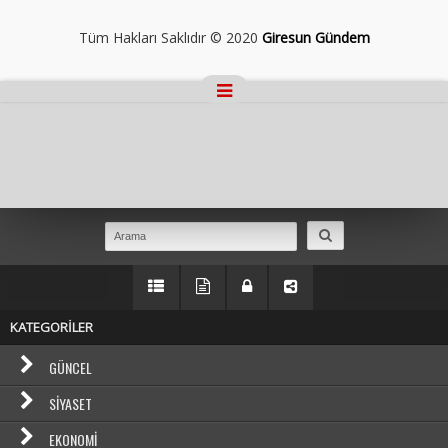
Tüm Hakları Saklıdır © 2020
Giresun Gündem
Masaüstü Görünümüne Geç
KATEGORİLER
GÜNCEL
SIYASET
EKONOMI