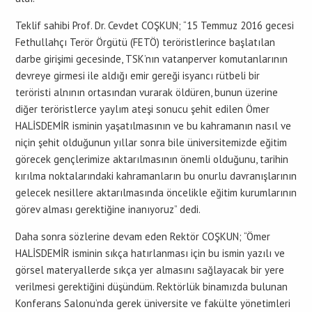
Teklif sahibi Prof. Dr. Cevdet COŞKUN; “15 Temmuz 2016 gecesi
Fethullahçı Terör Örgütü (FETÖ) teröristlerince başlatılan
darbe girişimi gecesinde, TSK’nın vatanperver komutanlarının
devreye girmesi ile aldığı emir gereği isyancı rütbeli bir
teröristi alnının ortasından vurarak öldüren, bunun üzerine
diğer teröristlerce yaylım ateşi sonucu şehit edilen Ömer
HALİSDEMİR isminin yaşatılmasının ve bu kahramanın nasıl ve
niçin şehit olduğunun yıllar sonra bile üniversitemizde eğitim
görecek gençlerimize aktarılmasının önemli olduğunu, tarihin
kırılma noktalarındaki kahramanların bu onurlu davranışlarının
gelecek nesillere aktarılmasında öncelikle eğitim kurumlarının
görev alması gerektiğine inanıyoruz” dedi.
Daha sonra sözlerine devam eden Rektör COŞKUN; “Ömer
HALİSDEMİR isminin sıkça hatırlanması için bu ismin yazılı ve
görsel materyallerde sıkça yer almasını sağlayacak bir yere
verilmesi gerektiğini düşündüm. Rektörlük binamızda bulunan
Konferans Salonu’nda gerek üniversite ve fakülte yönetimleri