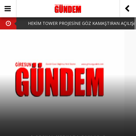
HEKİM TOWER PROJESİNE GÖZ KAMAŞTIRAN AÇILIŞ
AK PARTİ’DE YENİ YÜZLER
iPhone Arka Cam Değişimi ile Cihazınızı Koruyun
Hafta Sonu Şanlıurfa Çıkışlı Turlar Alternatifleri
HARUN CİCİ: VİDEOYU GÖRÜNCE GÖZLERİM DOLDU