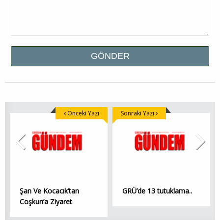
Önceki Yazı
Sonraki Yazı
Şan Ve Kocacık’tan
GRÜ’de 13 tutuklama..
Coşkun’a Ziyaret