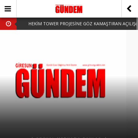
HEKİM TOWER PROJESİNE GÖZ KAMAŞTIRAN AÇILIŞ
AK PARTİ’DE YENİ YÜZLER
iPhone Arka Cam Değişimi ile Cihazınızı Koruyun
Hafta Sonu Şanlıurfa Çıkışlı Turlar Alternatifleri
HARUN CİCİ: VİDEOYU GÖRÜNCE GÖZLERİM DOLDU