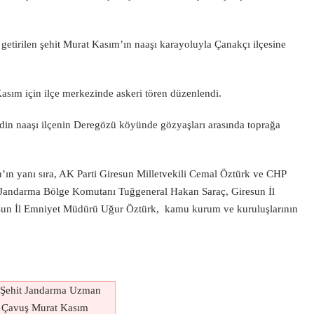
tirilen şehit Murat Kasım’ın naaşı karayoluyla Çanakçı ilçesine
sım için ilçe merkezinde askeri tören düzenlendi.
idin naaşı ilçenin Deregözü köyünde gözyaşları arasında toprağa
ın yanı sıra, AK Parti Giresun Milletvekili Cemal Öztürk ve CHP
n Jandarma Bölge Komutanı Tuğgeneral Hakan Saraç, Giresun İl
sun İl Emniyet Müdürü Uğur Öztürk, kamu kurum ve kuruluşlarının