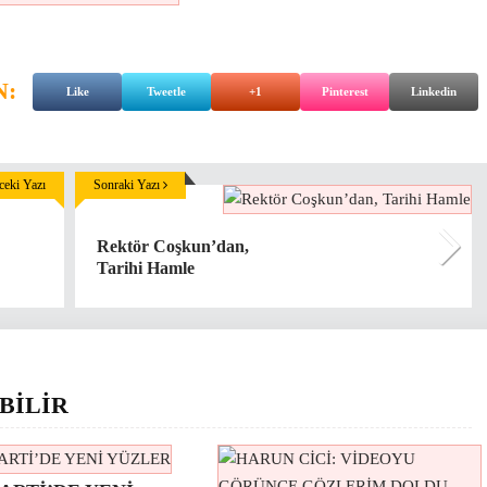
N:
Like
Tweetle
+1
Pinterest
Linkedin
eki Yazı
Sonraki Yazı
Rektör Coşkun’dan,
Tarihi Hamle
BİLİR