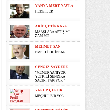
YAHYA MERT YAYLA
HEDEFLER
ARIF ÇETINKAYA
MAAŞLARA ARTIŞ MI
ZAM MI?
MEHMET ŞAN
EMEKLİ DE İNSAN
CENGIZ SAYDERE
“MEMUR YANIYOR,
YETKİLİ SENDİKA
SAÇINI TARIYOR!”
YAKUP ÇUKUR
MEÇHUL BİR YOL