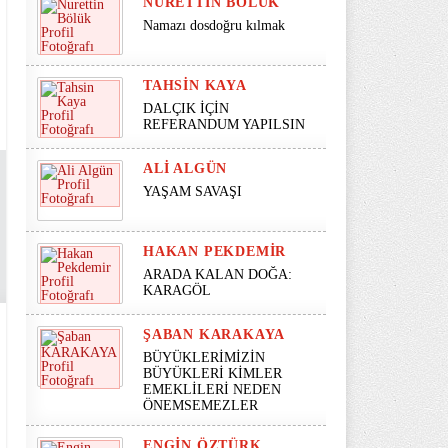
NURETTIN BÖLÜK
Namazı dosdoğru kılmak
TAHSIN KAYA
DALÇIK İÇİN
REFERANDUM YAPILSIN
ALI ALGÜN
YAŞAM SAVAŞI
HAKAN PEKDEMIR
ARADA KALAN DOĞA:
KARAGÖL
ŞABAN KARAKAYA
BÜYÜKLERİMİZİN
BÜYÜKLERİ KİMLER
EMEKLİLERİ NEDEN
ÖNEMSEMEZLER
ENGIN ÖZTÜRK