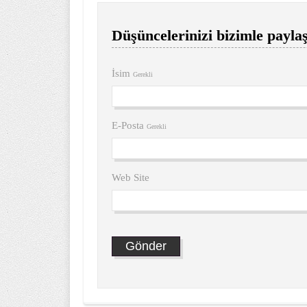
Düşüncelerinizi bizimle paylaş
İsim
Gerekli
E-Posta
Gerekli
Web Site