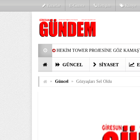
Yazarlar
E-Gazete
İletişim
Künye
HEKİM TOWER PROJESİNE GÖZ KAMAŞT
PARTİ’DE YENİ YÜZLER
HARUN Cİ
GÜNCEL
SIYASET
E
GÖZLERİM DOLDU
ÖNER HEKİM’D
»
»
Güncel
Gözyaşları Sel Oldu
BİRİNCİSİ YAPILAN TAMDERE YAPRAKL
KATILIMCILARI COŞTURDU