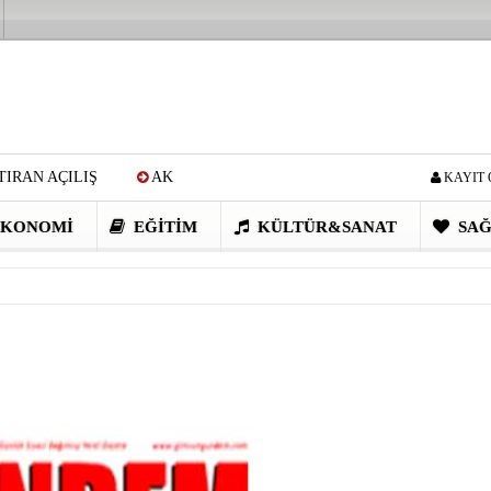
IRAN AÇILIŞ
AK
KAYIT 
Cİ: VİDEOYU GÖRÜNCE
KONOMI
EĞITIM
KÜLTÜR&SANAT
SAĞ
EN DEVRİM GİBİ PROJELER
I OBASI YAYLA ŞENLİĞİ