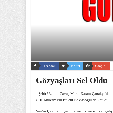
Facebook
Twitter
Google+
Gözyaşları Sel Oldu
Şehit Uzman Çavuş Murat Kasım Çanakçı’da top
CHP Milletvekili Bülent Bektaşoğlu da katıldı.
Van’ın Çaldıran ilçesinde teröristlerce çıkan ç