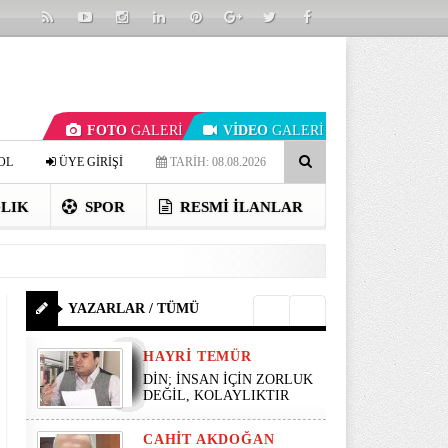
FOTO
GALERİ
VİDEO
GALERİ
OL
ÜYE GİRİŞİ
TARİH: 08.08.2026
LIK
SPOR
RESMI İLANLAR
YAZARLAR / TÜMÜ
HAYRI TEMÜR
DİN; İNSAN İÇİN ZORLUK
DEĞİL, KOLAYLIKTIR
CAHIT AKDOĞAN