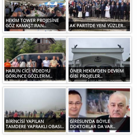
HEKİM TOWER PROJESİNE
GÖZ KAMAŞTIRAN...
AK PARTİ’DE YENİ YÜZLER...
HARUN CİCİ: VİDEOYU
ÖNER HEKİM’DEN DEVRİM
GÖRÜNCE GÖZLERİM...
GİBİ PROJELER...
BİRİNCİSİ YAPILAN
GİRESUN’DA BÖYLE
TAMDERE YAPRAKLI OBASI...
DOKTORLAR DA VAR...