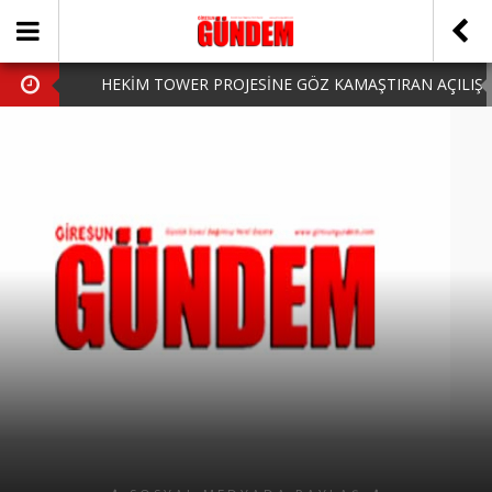
HEKİM TOWER PROJESİNE GÖZ KAMAŞTIRAN AÇILIŞ
AK PARTİ’DE YENİ YÜZLER
iPhone Arka Cam Değişimi ile Cihazınızı Koruyun
Hafta Sonu Şanlıurfa Çıkışlı Turlar Alternatifleri
HARUN CİCİ: VİDEOYU GÖRÜNCE GÖZLERİM DOLDU