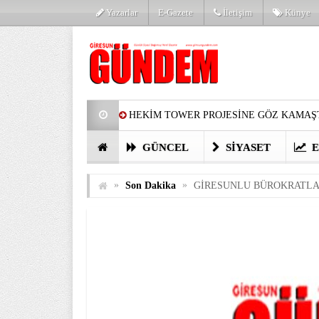
Yazarlar
E-Gazete
İletişim
Künye
HEKİM TOWER PROJESİNE GÖZ KAMAŞT
PARTİ’DE YENİ YÜZLER
HARUN Cİ
GÜNCEL
SIYASET
E
GÖZLERİM DOLDU
ÖNER HEKİM’D
»
»
Son Dakika
GİRESUNLU BÜROKRATLA
BİRİNCİSİ YAPILAN TAMDERE YAPRAKL
KATILIMCILARI COŞTURDU