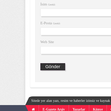
İsim
Gerekli
E-Posta
Gerekli
Web Site
Sitede yer alan yazı, resim ve haberler izinsiz ve kayna
E-Gazete Arşiv
Yazarlar
Künye