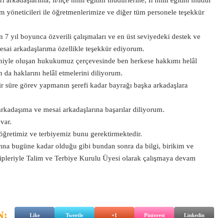
 arkadaşlarıma, il/ilçe millî eğitim müdürlerine, İl millî eğitim müdür
 yöneticileri ile öğretmenlerimize ve diğer tüm personele teşekkür
7 yıl boyunca özverili çalışmaları ve en üst seviyedeki destek ve
mesai arkadaşlarıma özellikle teşekkür ediyorum.
iyle oluşan hukukumuz çerçevesinde ben herkese hakkımı helâl
da haklarını helâl etmelerini diliyorum.
ir süre görev yapmanın şerefi kadar bayrağı başka arkadaşlara
kadaşıma ve mesai arkadaşlarına başarılar diliyorum.
var.
 öğretimiz ve terbiyemiz bunu gerektirmektedir.
ına bugüne kadar olduğu gibi bundan sonra da bilgi, birikim ve
ipleriyle Talim ve Terbiye Kurulu Üyesi olarak çalışmaya devam
N:
Like
Tweetle
+1
Pinterest
Linkedin