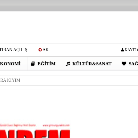
IRAN AÇILIŞ
AK
KAYIT 
Cİ: VİDEOYU GÖRÜNCE
KONOMI
EĞITIM
KÜLTÜR&SANAT
SAĞ
EN DEVRİM GİBİ PROJELER
RA KIYIM
I OBASI YAYLA ŞENLİĞİ