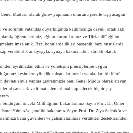
m Genel Müdürü olarak görev yapmanın onurunu şerefle taşıyacağım”
 ve sorumlu vatandaş duyarlılığında katılımcılığa dayalı, ortak aklı
 olarak; öğrencilerimiz, eğitim kurumlarımız ve Türk millî eğitim
şmalara imza attık. Bazı konularda ilkleri başardık, bazı hususlarda
sap verebilirlik anlayışıyla, aynaya bakma adına sürekli olarak
sinden ayrılmadan etkin ve yönetişim prensiplerine uygun
ğumuz kesimlere yönelik çalışmalarımızda yapılanları bir lütuf
etin devleti eliyle yapma gayretimizle beni Genel Müdür olarak atayan
enlerini sarsacak ve itimat edenleri mahcup edecek hiçbir şey
eyim.
 bulduğum önceki Millî Eğitim Bakanlarımız Sayın Prof. Dr. Ömer
. İsmet Yılmaz’a, şimdiki bakanımız Sayın Prof. Dr. Ziya Selçuk’a ve
arlarımıza bana güvenleri ve çalışmalarımıza verdikleri desteklerinden