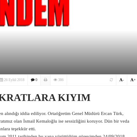
26 Eylül 2018
0
386
-
+
KRATLARA KIYIM
n alındığı iddia ediliyor. Ortaöğretim Genel Müdürü Ercan Türk,
ratımız olan İsmail Kemaloğlu ise sessizliğini koruyor. Dün bir veda
lara teşekkür etti.
sım 2011 tarihinden bu yana yürüttüğüm görevimden 24/09/2018