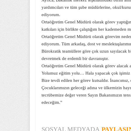
Ayrıca, Bakanlık merkez teşkilâtındaki birim amiri
yardımcıları ve tüm şube müdürlerine, okul/kurum
ediyorum.
Ortaöğretim Genel Müdürü olarak görev yaptığım 
katkıları için birlikte çalıştığım her kademeden 
Ortaöğretim Genel Müdürü olarak görevim neden
ediyorum. Tüm arkadaş, dost ve meslektaşlarımın 
Bürokratik teamüllere göre çok uzun sayılacak b
devretmek de erdemli bir davranıştır.
Ortaöğretim Genel Müdürü olarak görev alacak ar
Yolumuz eğitim yolu… Hala yapacak çok işimiz 
Bize tevdi edilen her görev kutsaldır. İnancımız,
Çocuklarımızın geleceği adına ve ülkemizin hayr
tecrübemize değer veren Sayın Bakanımızın tens
edeceğim.”
SOSYAL MEDYADA
PAYLAŞI