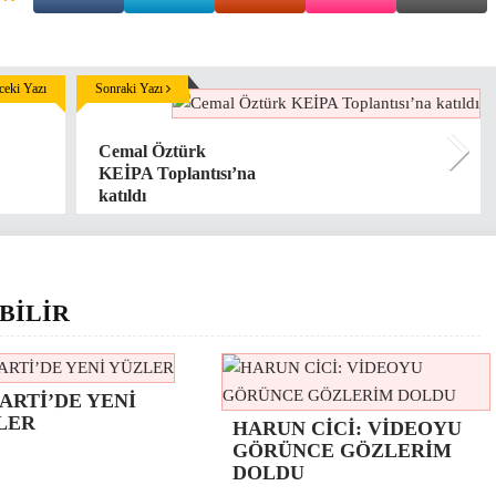
eki Yazı
Sonraki Yazı
Cemal Öztürk
KEİPA Toplantısı’na
katıldı
BİLİR
ARTİ’DE YENİ
LER
HARUN CİCİ: VİDEOYU
GÖRÜNCE GÖZLERİM
DOLDU