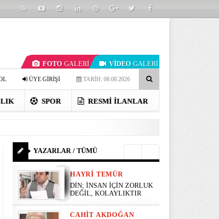
FOTO
GALERİ
VİDEO
GALERİ
OL
ÜYE GİRİŞİ
TARİH: 08.08.2026
LIK
SPOR
RESMI İLANLAR
YAZARLAR / TÜMÜ
HAYRI TEMÜR
DİN; İNSAN İÇİN ZORLUK
DEĞİL, KOLAYLIKTIR
CAHIT AKDOĞAN