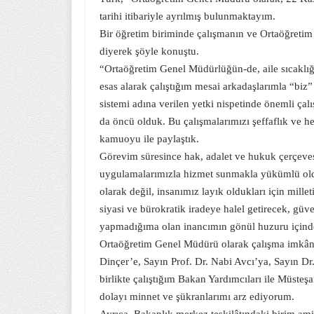
tarihi itibariyle ayrılmış bulunmaktayım.
Bir öğretim biriminde çalışmanın ve Ortaöğreti
diyerek şöyle konuştu.
“Ortaöğretim Genel Müdürlüğün-de, aile sıcaklığı
esas alarak çalıştığım mesai arkadaşlarımla “biz”
sistemi adına verilen yetki nispetinde önemli çalı
da öncü olduk. Bu çalışmalarımızı şeffaflık ve he
kamuoyu ile paylaştık.
Görevim süresince hak, adalet ve hukuk çerçeve
uygulamalarımızla hizmet sunmakla yükümlü oldu
olarak değil, insanımız layık oldukları için mill
siyasi ve bürokratik iradeye halel getirecek, güv
yapmadığıma olan inancımın gönül huzuru içind
Ortaöğretim Genel Müdürü olarak çalışma imkânı
Dinçer’e, Sayın Prof. Dr. Nabi Avcı’ya, Sayın Dr
birlikte çalıştığım Bakan Yardımcıları ile Müsteş
dolayı minnet ve şükranlarımı arz ediyorum.