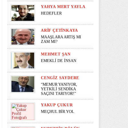
YAHYA MERT YAYLA
HEDEFLER
ARIF ÇETINKAYA
MAAŞLARA ARTIŞ MI
ZAM MI?
MEHMET ŞAN
EMEKLİ DE İNSAN
CENGIZ SAYDERE
“MEMUR YANIYOR,
YETKİLİ SENDİKA
SAÇINI TARIYOR!”
YAKUP ÇUKUR
MEÇHUL BİR YOL