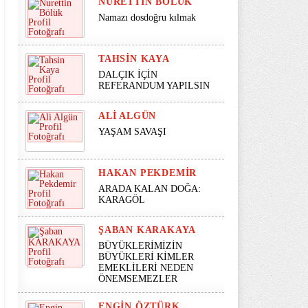
NURETTIN BÖLÜK
Namazı dosdoğru kılmak
TAHSIN KAYA
DALÇIK İÇİN
REFERANDUM YAPILSIN
ALI ALGÜN
YAŞAM SAVAŞI
HAKAN PEKDEMIR
ARADA KALAN DOĞA:
KARAGÖL
ŞABAN KARAKAYA
BÜYÜKLERİMİZİN
BÜYÜKLERİ KİMLER
EMEKLİLERİ NEDEN
ÖNEMSEMEZLER
ENGIN ÖZTÜRK