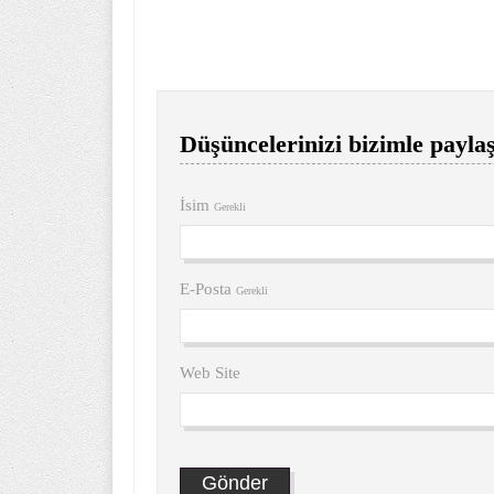
Düşüncelerinizi bizimle paylaş
İsim
Gerekli
E-Posta
Gerekli
Web Site