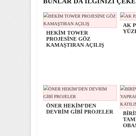
BUNLAR DA İLGİNİZİ ÇEKE
AK P
YÜZ
HEKİM TOWER
PROJESİNE GÖZ
KAMAŞTIRAN AÇILIŞ
ÖNER HEKİM’DEN
DEVRİM GİBİ PROJELER
BİRİ
TAM
OBA