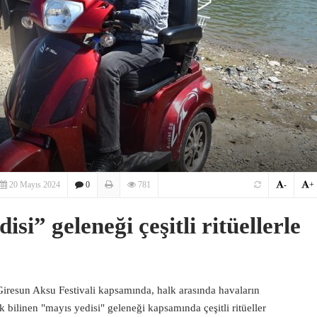
20 Mayıs 2024
0
781
-
+
si” geleneği çeşitli ritüellerle
resun Aksu Festivali kapsamında, halk arasında havaların
 bilinen "mayıs yedisi" geleneği kapsamında çeşitli ritüeller