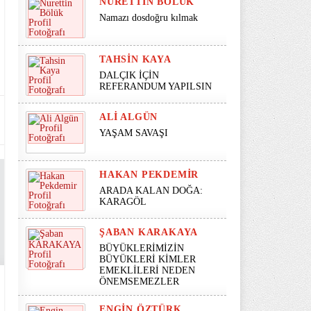
NURETTIN BÖLÜK
Namazı dosdoğru kılmak
TAHSIN KAYA
DALÇIK İÇİN
REFERANDUM YAPILSIN
ALI ALGÜN
YAŞAM SAVAŞI
HAKAN PEKDEMIR
ARADA KALAN DOĞA:
KARAGÖL
ŞABAN KARAKAYA
BÜYÜKLERİMİZİN
BÜYÜKLERİ KİMLER
EMEKLİLERİ NEDEN
ÖNEMSEMEZLER
ENGIN ÖZTÜRK