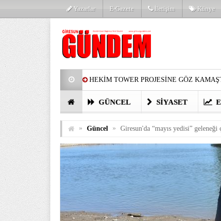
Yazarlar
E-Gazete
İletişim
Künye
HEKİM TOWER PROJESİNE GÖZ KAMAŞT
PARTİ’DE YENİ YÜZLER
HARUN Cİ
GÜNCEL
SIYASET
E
GÖZLERİM DOLDU
ÖNER HEKİM’D
»
»
Güncel
Giresun'da “mayıs yedisi” geleneği çe
BİRİNCİSİ YAPILAN TAMDERE YAPRAKL
KATILIMCILARI COŞTURDU