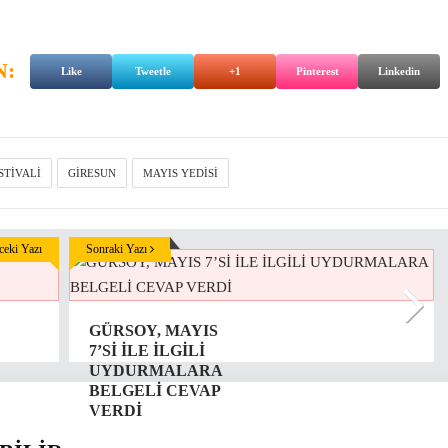
N:
Like
Tweetle
+1
Pinterest
Linkedin
STIVALI
GIRESUN
MAYIS YEDISI
eki Yazı
Sonraki Yazı
GÜRSOY, MAYIS
7’Sİ İLE İLGİLİ
UYDURMALARA
BELGELİ CEVAP
VERDİ