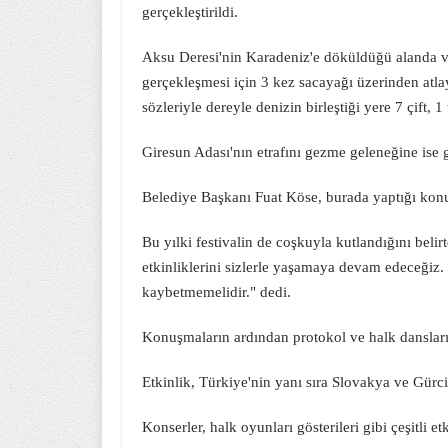
gerçekleştirildi.
Aksu Deresi'nin Karadeniz'e döküldüğü alanda vat
gerçekleşmesi için 3 kez sacayağı üzerinden atla
sözleriyle dereyle denizin birleştiği yere 7 çift, 1 t
Giresun Adası'nın etrafını gezme geleneğine ise 
Belediye Başkanı Fuat Köse, burada yaptığı konu
Bu yılki festivalin de coşkuyla kutlandığını beli
etkinliklerini sizlerle yaşamaya devam edeceğiz. 
kaybetmemelidir." dedi.
Konuşmaların ardından protokol ve halk dansları t
Etkinlik, Türkiye'nin yanı sıra Slovakya ve Gürcis
Konserler, halk oyunları gösterileri gibi çeşitli e