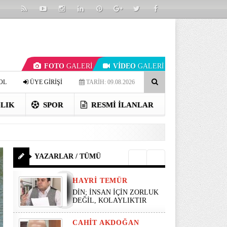
FOTO
GALERİ
VİDEO
GALERİ
OL
ÜYE GİRİŞİ
TARİH: 09.08.2026
LIK
SPOR
RESMI İLANLAR
YAZARLAR / TÜMÜ
HAYRI TEMÜR
DİN; İNSAN İÇİN ZORLUK
DEĞİL, KOLAYLIKTIR
CAHIT AKDOĞAN