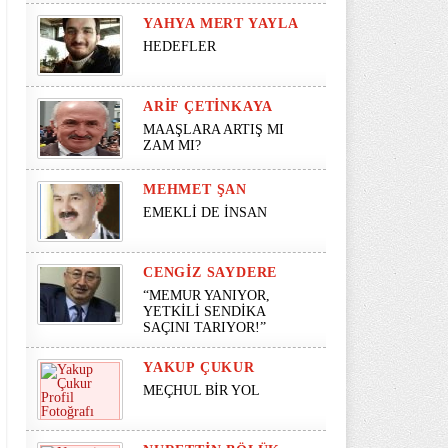
YAHYA MERT YAYLA
HEDEFLER
ARIF ÇETINKAYA
MAAŞLARA ARTIŞ MI
ZAM MI?
MEHMET ŞAN
EMEKLİ DE İNSAN
CENGIZ SAYDERE
“MEMUR YANIYOR,
YETKİLİ SENDİKA
SAÇINI TARIYOR!”
YAKUP ÇUKUR
MEÇHUL BİR YOL