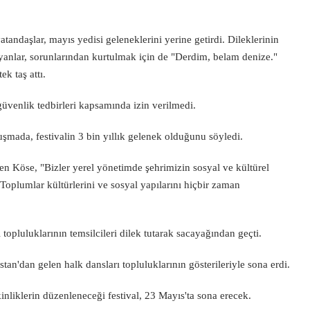
andaşlar, mayıs yedisi geleneklerini yerine getirdi. Dileklerinin
yanlar, sorunlarından kurtulmak için de "Derdim, belam denize."
ek taş attı.
güvenlik tedbirleri kapsamında izin verilmedi.
şmada, festivalin 3 bin yıllık gelenek olduğunu söyledi.
rten Köse, "Bizler yerel yönetimde şehrimizin sosyal ve kültürel
Toplumlar kültürlerini ve sosyal yapılarını hiçbir zaman
opluluklarının temsilcileri dilek tutarak sacayağından geçti.
tan'dan gelen halk dansları topluluklarının gösterileriyle sona erdi.
tkinliklerin düzenleneceği festival, 23 Mayıs'ta sona erecek.