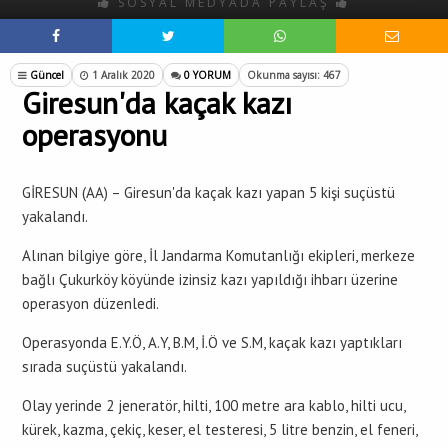
SOSYAL MEDYADA PAYLAŞ
Güncel
1 Aralık 2020
0 YORUM
Okunma sayısı: 467
Giresun'da kaçak kazı
operasyonu
GİRESUN (AA) – Giresun'da kaçak kazı yapan 5 kişi suçüstü
yakalandı.
Alınan bilgiye göre, İl Jandarma Komutanlığı ekipleri, merkeze
bağlı Çukurköy köyünde izinsiz kazı yapıldığı ihbarı üzerine
operasyon düzenledi.
Operasyonda E.Y.Ö, A.Y, B.M, İ.Ö ve S.M, kaçak kazı yaptıkları
sırada suçüstü yakalandı.
Olay yerinde 2 jeneratör, hilti, 100 metre ara kablo, hilti ucu,
kürek, kazma, çekiç, keser, el testeresi, 5 litre benzin, el feneri,