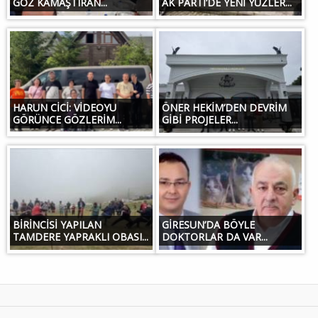
GÖZ KAMAŞTIRAN...
AK PARTİ’DE YENİ YÜZLER...
HARUN CİCİ: VİDEOYU
ÖNER HEKİM’DEN DEVRİM
GÖRÜNCE GÖZLERİM...
GİBİ PROJELER...
BİRİNCİSİ YAPILAN
GİRESUN’DA BÖYLE
TAMDERE YAPRAKLI OBASI...
DOKTORLAR DA VAR...