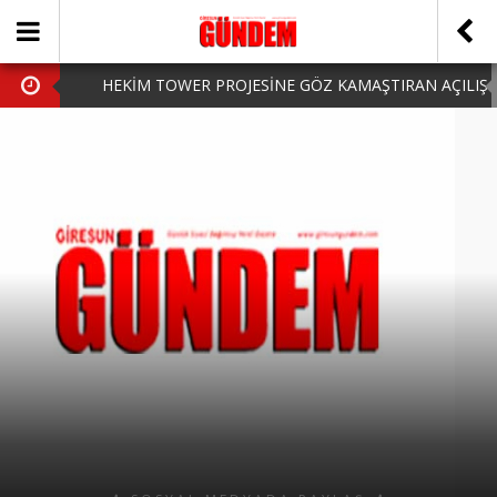
HEKİM TOWER PROJESİNE GÖZ KAMAŞTIRAN AÇILIŞ
AK PARTİ’DE YENİ YÜZLER
iPhone Arka Cam Değişimi ile Cihazınızı Koruyun
Hafta Sonu Şanlıurfa Çıkışlı Turlar Alternatifleri
HARUN CİCİ: VİDEOYU GÖRÜNCE GÖZLERİM DOLDU