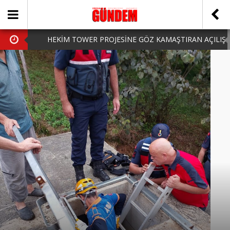
HEKİM TOWER PROJESİNE GÖZ KAMAŞTIRAN AÇILIŞ
AK PARTİ’DE YENİ YÜZLER
iPhone Arka Cam Değişimi ile Cihazınızı Koruyun
Hafta Sonu Şanlıurfa Çıkışlı Turlar Alternatifleri
HARUN CİCİ: VİDEOYU GÖRÜNCE GÖZLERİM DOLDU