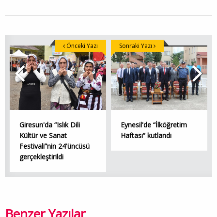
Önceki Yazı
Sonraki Yazı
Giresun'da “Islık Dili
Eynesil'de “İlköğretim
Kültür ve Sanat
Haftası” kutlandı
Festivali”nin 24'üncüsü
gerçekleştirildi
Benzer Yazılar