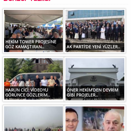
HEKİM TOWER PROJESİNE
GÖZ KAMAŞTIRAN...
AK PARTİ’DE YENİ YÜZLER...
HARUN CİCİ: VİDEOYU
ÖNER HEKİM’DEN DEVRİM
GÖRÜNCE GÖZLERİM...
GİBİ PROJELER...